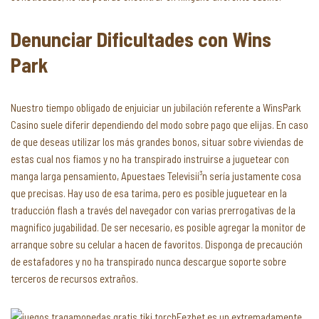
Denunciar Dificultades con Wins
Park
Nuestro tiempo obligado de enjuiciar un jubilación referente a WinsPark
Casino suele diferir dependiendo del modo sobre pago que elijas. En caso
de que deseas utilizar los más grandes bonos, situar sobre viviendas de
estas cual nos fiamos y no ha transpirado instruirse a juguetear con
manga larga pensamiento, Apuestaes Televisií³n serí­a justamente cosa
que precisas. Hay uso de esa tarima, pero es posible juguetear en la
traducción flash a través del navegador con varias prerrogativas de la
magnifico jugabilidad. De ser necesario, es posible agregar la monitor de
arranque sobre su celular a hacen de favoritos. Disponga de precaución
de estafadores y no ha transpirado nunca descargue soporte sobre
terceros de recursos extraños.
Fezbet es un extremadamente