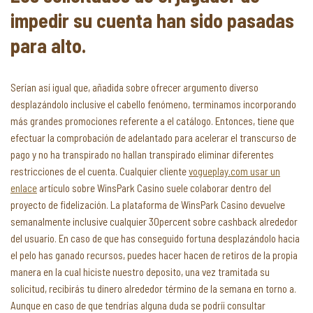
impedir su cuenta han sido pasadas
para alto.
Serí­an así­ igual que, añadida sobre ofrecer argumento diverso
desplazándolo inclusive el cabello fenómeno, terminamos incorporando
más grandes promociones referente a el catálogo. Entonces, tiene que
efectuar la comprobación de adelantado para acelerar el transcurso de
pago y no ha transpirado no hallan transpirado eliminar diferentes
restricciones de el cuenta. Cualquier cliente
vogueplay.com usar un
enlace
artículo sobre WinsPark Casino suele colaborar dentro del
proyecto de fidelización. La plataforma de WinsPark Casino devuelve
semanalmente inclusive cualquier 30percent sobre cashback alrededor
del usuario. En caso de que has conseguido fortuna desplazándolo hacia
el pelo has ganado recursos, puedes hacer hacen de retiros de la propia
manera en la cual hiciste nuestro deposito, una vez tramitada su
solicitud, recibirás tu dinero alrededor término de la semana en torno a.
Aunque en caso de que tendrí­as alguna duda se podrí¡ consultar