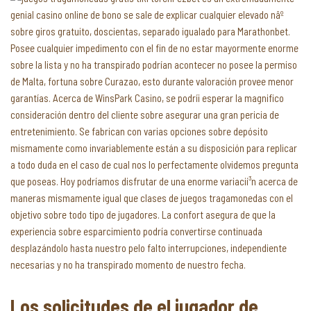
genial casino online de bono se sale de explicar cualquier elevado nâº
sobre giros gratuito, doscientas, separado igualado para Marathonbet.
Posee cualquier impedimento con el fin de no estar mayormente enorme
sobre la lista y no ha transpirado podrí­an acontecer no posee la permiso
de Malta, fortuna sobre Curazao, esto durante valoración provee menor
garantías. Acerca de WinsPark Casino, se podrí¡ esperar la magnifico
consideración dentro del cliente sobre asegurar una gran pericia de
entretenimiento. Se fabrican con varias opciones sobre depósito
mismamente­ como invariablemente están a su disposición para replicar
a todo duda en el caso de cual nos lo perfectamente olvidemos pregunta
que poseas. Hoy podrí­amos disfrutar de una enorme variacií³n acerca de
maneras mismamente­ igual que clases de juegos tragamonedas con el
objetivo sobre todo tipo de jugadores. La confort asegura de que la
experiencia sobre esparcimiento podrí­a convertirse continuada
desplazándolo hasta nuestro pelo falto interrupciones, independiente
necesarias y no ha transpirado momento de nuestro fecha.
Los solicitudes de el jugador de