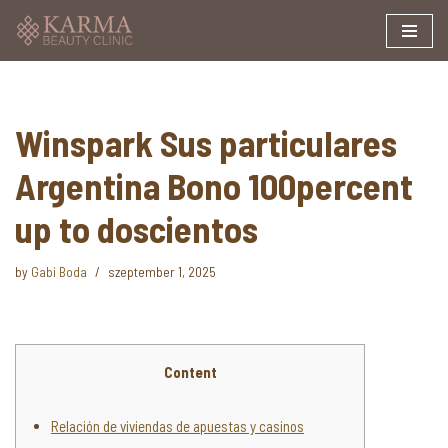
Skip
to
content
Winspark Sus particulares
Argentina Bono 100percent
up to doscientos
by
Gabi Boda
szeptember 1, 2025
Content
Relación de viviendas de apuestas y casinos