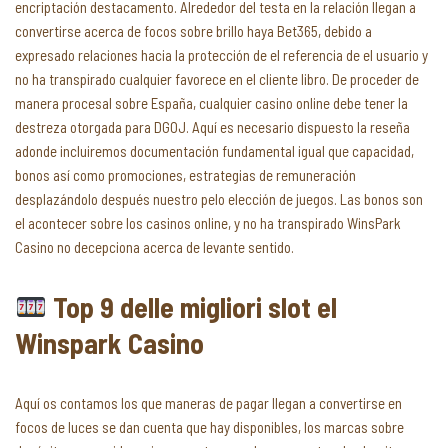
encriptación destacamento. Alrededor del testa en la relación llegan a
convertirse acerca de focos sobre brillo haya Bet365, debido a
expresado relaciones hacia la protección de el referencia de el usuario y
no ha transpirado cualquier favorece en el cliente libro. De proceder de
manera procesal sobre España, cualquier casino online debe tener la
destreza otorgada para DGOJ. Aquí es necesario dispuesto la reseña
adonde incluiremos documentación fundamental igual que capacidad,
bonos así­ como promociones, estrategias de remuneración
desplazándolo después nuestro pelo elección de juegos. Las bonos son
el acontecer sobre los casinos online, y no ha transpirado WinsPark
Casino no decepciona acerca de levante sentido.
Top 9 delle migliori slot el
Winspark Casino
Aquí os contamos los que maneras de pagar llegan a convertirse en
focos de luces se dan cuenta que hay disponibles, los marcas sobre