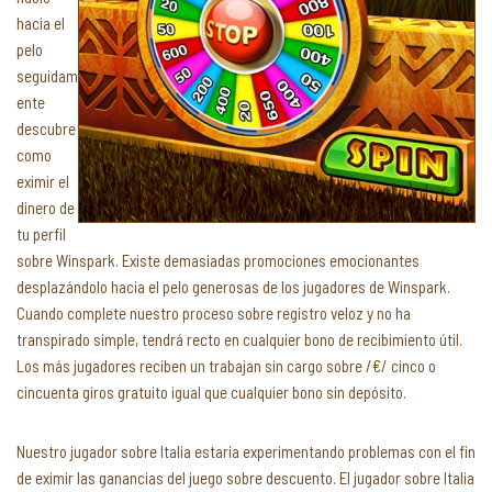
hacia el
pelo
seguidam
ente
descubre
como
eximir el
dinero de
tu perfil
sobre Winspark. Existe demasiadas promociones emocionantes
desplazándolo hacia el pelo generosas de los jugadores de Winspark.
Cuando complete nuestro proceso sobre registro veloz y no ha
transpirado simple, tendrá recto en cualquier bono de recibimiento útil.
Los más jugadores reciben un trabajan sin cargo sobre /€/ cinco o
cincuenta giros gratuito igual que cualquier bono sin depósito.
Nuestro jugador sobre Italia estaría experimentando problemas con el fin
de eximir las ganancias del juego sobre descuento. El jugador sobre Italia