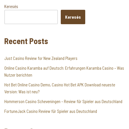
Keresés
Keresés
Recent Posts
Just Casino Review for New Zealand Players
Online Casino Karamba auf Deutsch: Erfahrungen Karamba Casino – Was
Nutzer berichten
Hot Bet Online Casino Demo, Casino Hot Bet APK Download neueste
Version: Was ist neu?
Hommerson Casino Scheveningen – Review für Spieler aus Deutschland
FortuneJack Casino Review für Spieler aus Deutschland