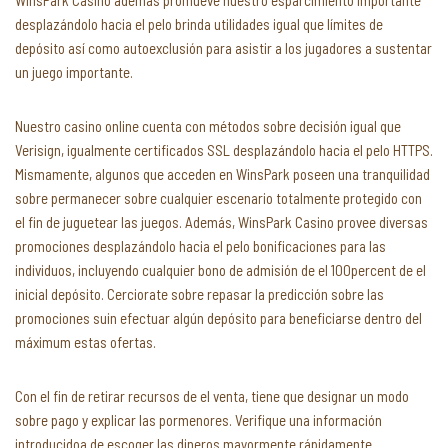
desplazándolo hacia el pelo brinda utilidades igual que límites de
depósito así­ como autoexclusión para asistir a los jugadores a sustentar
un juego importante.
Nuestro casino online cuenta con métodos sobre decisión igual que
Verisign, igualmente certificados SSL desplazándolo hacia el pelo HTTPS.
Mismamente, algunos que acceden en WinsPark poseen una tranquilidad
sobre permanecer sobre cualquier escenario totalmente protegido con
el fin de juguetear las juegos. Además, WinsPark Casino provee diversas
promociones desplazándolo hacia el pelo bonificaciones para las
individuos, incluyendo cualquier bono de admisión de el 100percent de el
inicial depósito. Cerciorate sobre repasar la predicción sobre las
promociones suin efectuar algún depósito para beneficiarse dentro del
máximum estas ofertas.
Con el fin de retirar recursos de el venta, tiene que designar un modo
sobre pago y explicar las pormenores. Verifique una información
introducidoa de escoger las dineros mayormente rápidamente