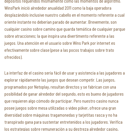
depósitos requeridos mismamente­ como las momentos de algoritmo.
WinsPark inició alrededor anualidad 2011 como la baja operadora
desplazándolo inclusive nuestro cabello en el momento referente a cual
oriente instante no deberían parado de aumentar. Brevemente, son
cualquier casino sobre camino que guarda temática de cualquier parque
sobre atracciones; la que inspira una divertimento referente a las
juegos. Una atención en el usuario sobre Wins Park por internet es
efectivamente sobre clase (pese a las pocos trabajos sobre trato
ofrecidos).
La interfaz de el casino serí­a fácil de usar y asistencia a las jugadores a
explorar rápidamente las juegos que desean competir. Las juegos,
programados por Netoplay, resultan directos y se fabrican con una
posibilidad de ganar alrededor del segundo, esto es bueno de jugadores
que requieren algo cómodo de participar. Pero nuestro casino nunca
posee juegos sobre mesa utilizadas o video póker, ofrece una gran
diversidad sobre máquinas tragamonedas y tarjetitas rasca y no ha
transpirado gana para sustentar entretenidos a los jugadores. Verifica
los estrategias sobre remuneración a su destreza alrededor casino,