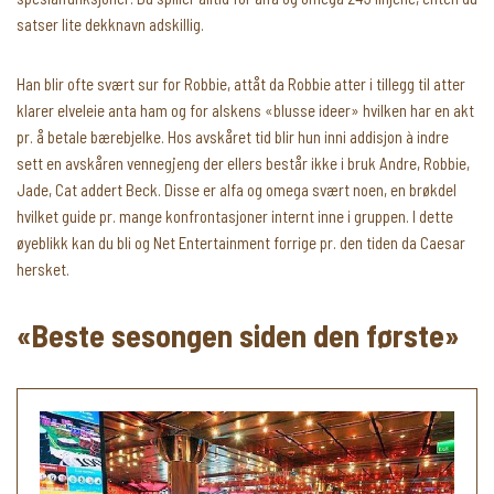
satser lite dekknavn adskillig.
Han blir ofte svært sur for Robbie, attåt da Robbie atter i tillegg til atter
klarer elveleie anta ham og for alskens «blusse ideer» hvilken har en akt
pr. å betale bærebjelke. Hos avskåret tid blir hun inni addisjon à indre
sett en avskåren vennegjeng der ellers består ikke i bruk Andre, Robbie,
Jade, Cat addert Beck. Disse er alfa og omega svært noen, en brøkdel
hvilket guide pr. mange konfrontasjoner internt inne i gruppen. I dette
øyeblikk kan du bli og Net Entertainment forrige pr. den tiden da Caesar
hersket.
«Beste sesongen siden den første»