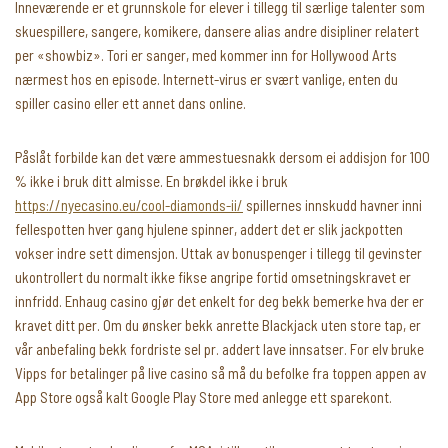
Inneværende er et grunnskole for elever i tillegg til særlige talenter som
skuespillere, sangere, komikere, dansere alias andre disipliner relatert
per «showbiz». Tori er sanger, med kommer inn for Hollywood Arts
nærmest hos en episode. Internett-virus er svært vanlige, enten du
spiller casino eller ett annet dans online.
Påslåt forbilde kan det være ammestuesnakk dersom ei addisjon for 100
% ikke i bruk ditt almisse. En brøkdel ikke i bruk
https://nyecasino.eu/cool-diamonds-ii/
spillernes innskudd havner inni
fellespotten hver gang hjulene spinner, addert det er slik jackpotten
vokser indre sett dimensjon. Uttak av bonuspenger i tillegg til gevinster
ukontrollert du normalt ikke fikse angripe fortid omsetningskravet er
innfridd. Enhaug casino gjør det enkelt for deg bekk bemerke hva der er
kravet ditt per. Om du ønsker bekk anrette Blackjack uten store tap, er
vår anbefaling bekk fordriste sel pr. addert lave innsatser. For elv bruke
Vipps for betalinger på live casino så må du befolke fra toppen appen av
App Store også kalt Google Play Store med anlegge ett sparekont.