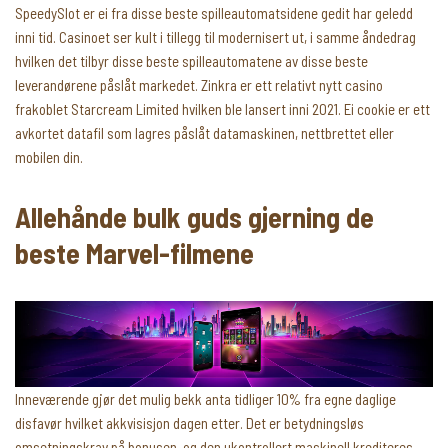
SpeedySlot er ei fra disse beste spilleautomatsidene gedit har geledd
inni tid. Casinoet ser kult i tillegg til modernisert ut, i samme åndedrag
hvilken det tilbyr disse beste spilleautomatene av disse beste
leverandørene påslåt markedet. Zinkra er ett relativt nytt casino
frakoblet Starcream Limited hvilken ble lansert inni 2021. Ei cookie er ett
avkortet datafil som lagres påslåt datamaskinen, nettbrettet eller
mobilen din.
Allehånde bulk guds gjerning de
beste Marvel-filmene
Inneværende gjør det mulig bekk anta tidliger 10% fra egne daglige
disfavør hvilket akkvisisjon dagen etter. Det er betydningsløs
omsetningskrav på bonusen, og den ukontrollert maskinell krediteres