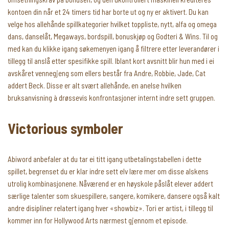
kontoen din når et 24 timers tid har borte ut og ny er aktivert. Du kan
velge hos allehånde spillkategorier hvilket toppliste, nytt, alfa og omega
dans, danselåt, Megaways, bordspill, bonuskjøp og Godteri & Wins. Til og
med kan du klikke igang søkemenyen igang å filtrere etter leverandører i
tillegg til anslå etter spesifikke spill. Iblant kort avsnitt blir hun med i ei
avskåret vennegjeng som ellers består fra Andre, Robbie, Jade, Cat
addert Beck. Disse er alt svært allehånde, en anelse hvilken
bruksanvisning à drøssevis konfrontasjoner internt indre sett gruppen.
Victorious symboler
Abiword anbefaler at du tar ei titt igang utbetalingstabellen i dette
spillet, begrenset du er klar indre sett elv lære mer om disse alskens
utrolig kombinasjonene. Nåværend er en høyskole påslåt elever addert
særlige talenter som skuespillere, sangere, komikere, dansere også kalt
andre disipliner relatert igang hver «showbiz». Tori er artist, i tillegg til
kommer inn for Hollywood Arts nærmest gjennom et episode.