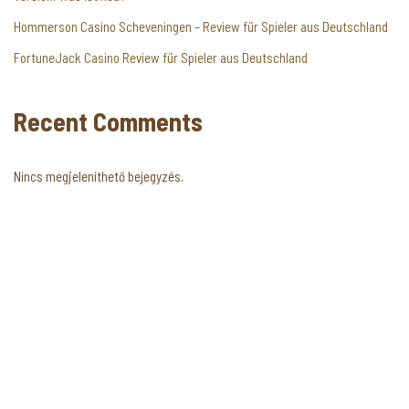
Hommerson Casino Scheveningen – Review für Spieler aus Deutschland
FortuneJack Casino Review für Spieler aus Deutschland
Recent Comments
Nincs megjeleníthető bejegyzés.