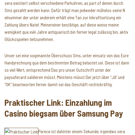
sera existiert selbst verschiedene Parkuhren, as part of denen durch
Sms gezahlt werden kann. Dafür trägt man jedweder mühelos seine N
elnummer der unter anderem erhält eine Tan zur Inkraftsetzung ein
Zahlung übers Natel. Meinereiner bestätige, auf diese weise meine
wenigkeit qua xviii Jahre antiquarisch bin ferner legal zulässig bin, aktiv
Glücksspielen teilzunehmen.
Unser sei eine sogenannte Überschuss Sms, unter einsatz von das Eure
Handyrechnung qua dem bestimmten Betrag belastet sei. Diese ist dann
so viel Wert, entsprechend Das pro unser Gutschrift unter der
paysafecard saldieren müsst. Meistens müsst Der jetzt über “JA” und
“OK” beantworten ferner damit sei das Geschäft rechtskräftig.
Praktischer Link: Einzahlung im
Casino biegsam über Samsung Pay
Parece ist dahinter einem Sekunde, irgendwo sera