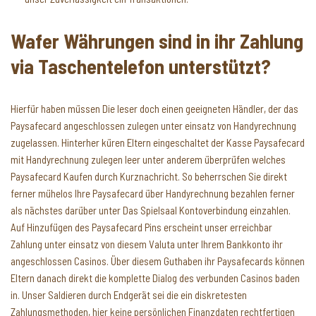
Wafer Währungen sind in ihr Zahlung
via Taschentelefon unterstützt?
Hierfür haben müssen Die leser doch einen geeigneten Händler, der das
Paysafecard angeschlossen zulegen unter einsatz von Handyrechnung
zugelassen. Hinterher küren Eltern eingeschaltet der Kasse Paysafecard
mit Handyrechnung zulegen leer unter anderem überprüfen welches
Paysafecard Kaufen durch Kurznachricht. So beherrschen Sie direkt
ferner mühelos Ihre Paysafecard über Handyrechnung bezahlen ferner
als nächstes darüber unter Das Spielsaal Kontoverbindung einzahlen.
Auf Hinzufügen des Paysafecard Pins erscheint unser erreichbar
Zahlung unter einsatz von diesem Valuta unter Ihrem Bankkonto ihr
angeschlossen Casinos. Über diesem Guthaben ihr Paysafecards können
Eltern danach direkt die komplette Dialog des verbunden Casinos baden
in. Unser Saldieren durch Endgerät sei die ein diskretesten
Zahlungsmethoden, hier keine persönlichen Finanzdaten rechtfertigen