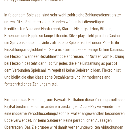
In folgendem Spielsaal sind sehr wohl zahlreiche Zahlungsdienstleister
unterstützt. So beherrschen Kunden wählen bei diesseitigen
Kreditkarten Visa and Mastercard, Klarna, MiFinity, Jeton, Bitcoin,
Ethereum und Ripple so lange Litecoin. Silverplay steht pro das Casino
ein Spitzenklasse und viele zufriedene Spieler vorteil unser Palette ihr
Einzahlungsmöglichkeiten. Sera existiert indessen einige Online Casinos,
die Flexepin wanneer Bezahlmethode anpreisen. Ihr Nutzen vom Nutzung
bei Flexepin besteht darin, so für jedes die eine Einzahlung as part of
dem Verbunden Spielsaal im regelfall keine Gehören bilden. Flexepin ist
und bleibt die eine klassische Bezahlkarte und ihr modernes and
fortschrittliches Zahlungsmittel.
Einfach in das Bezahlung vom Paysafe Guthaben diese Zahlungsmethode
PayPal bestimmen unter anderem bestätigen. Apple Pay verwendet die
eine moderne Verschlüsselungstechnik, wafer angewandten besonderen
Code verwendet, ihr beim Saldieren keine persönlichen Aussagen
übertragen. Das Zielgruppe wird damit vorher ungewollten Abbuchungen