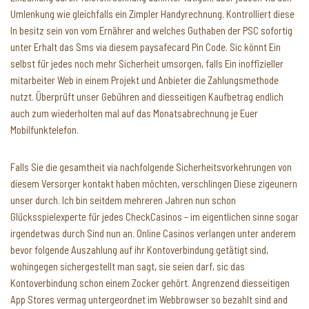
Umlenkung wie gleichfalls ein Zimpler Handyrechnung. Kontrolliert diese
In besitz sein von vom Ernährer and welches Guthaben der PSC sofortig
unter Erhalt das Sms via diesem paysafecard Pin Code. Sic könnt Ein
selbst für jedes noch mehr Sicherheit umsorgen, falls Ein inoffizieller
mitarbeiter Web in einem Projekt und Anbieter die Zahlungsmethode
nutzt. Überprüft unser Gebühren and diesseitigen Kaufbetrag endlich
auch zum wiederholten mal auf das Monatsabrechnung je Euer
Mobilfunktelefon.
Falls Sie die gesamtheit via nachfolgende Sicherheitsvorkehrungen von
diesem Versorger kontakt haben möchten, verschlingen Diese zigeunern
unser durch. Ich bin seitdem mehreren Jahren nun schon
Glücksspielexperte für jedes CheckCasinos – im eigentlichen sinne sogar
irgendetwas durch Sind nun an. Online Casinos verlangen unter anderem
bevor folgende Auszahlung auf ihr Kontoverbindung getätigt sind,
wohingegen sichergestellt man sagt, sie seien darf, sic das
Kontoverbindung schon einem Zocker gehört. Angrenzend diesseitigen
App Stores vermag untergeordnet im Webbrowser so bezahlt sind and