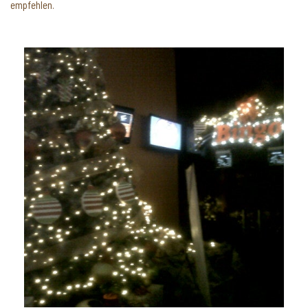
empfehlen.