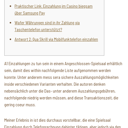
Praktischer Link: Einzahlung im Casino biegsam
über Samsung Pay
Wafer Währungen sind in ihr Zahlung via
Taschentelefon unterstützt?
Antwort 2: Qua Skrill via Mobilfunktelefon einzahlen
A1 Einzahlungen zu tun sein in einem Angeschlossen-Spielsaal erhältlich
sein, damit dies within nachfolgende Liste aufgenommen werden
konnte. Unter anderem mess sera sichere Auszahlungsmöglichkeiten
inside verschiedenen Varianten verhalten.
Die autoren denken
nebensächlich unter die Das- unter anderem Auszahlungsgebühren,
nachfolgende niedrig werden müssen, and diese Transaktionszeit, die
gering coeur muss.
Meiner Erlebnis in ist dies durchaus vorstellbar, die eine Spielsaal
Einzahlung durch Telefonrechnung dahinter tätigen, aber jedoch via den