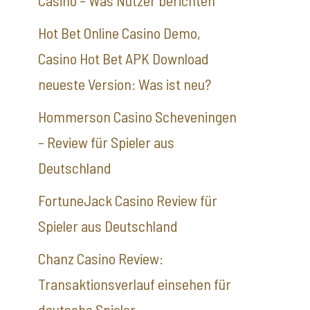
Casino – Was Nutzer berichten
Hot Bet Online Casino Demo,
Casino Hot Bet APK Download
neueste Version: Was ist neu?
Hommerson Casino Scheveningen
– Review für Spieler aus
Deutschland
FortuneJack Casino Review für
Spieler aus Deutschland
Chanz Casino Review:
Transaktionsverlauf einsehen für
deutsche Spieler