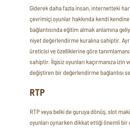
Giderek daha fazla insan, internetteki ha
çevrimiçi oyunlar hakkında kendi kendine
bağlantısında eğitim almak anlamına geliyo
niyet değerlendirme kuralına sahiptir. Ay
üreticisi ve özelliklerine göre tanımlamanız
sahiptir. İlgisiz oyunları kaçırmanıza izin 
değiştiren bir değerlendirme bağlantısı 
RTP
RTP veya belki de guruya dönüş, slot maki
oyunları oynarken dikkat ettiği önemli bir