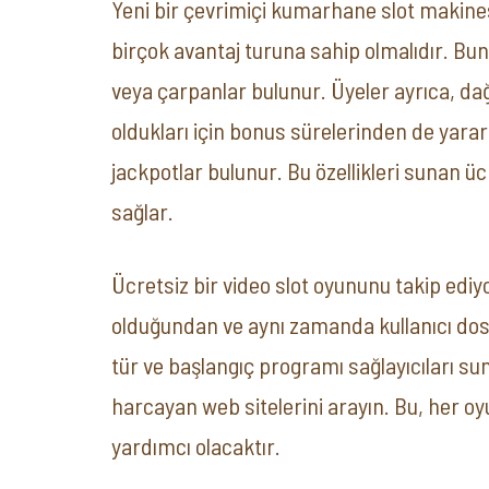
Yeni bir çevrimiçi kumarhane slot makines
birçok avantaj turuna sahip olmalıdır. Bu
veya çarpanlar bulunur. Üyeler ayrıca, dağ
oldukları için bonus sürelerinden de yararl
jackpotlar bulunur. Bu özellikleri sunan üc
sağlar.
Ücretsiz bir video slot oyununu takip ediy
olduğundan ve aynı zamanda kullanıcı dost
tür ve başlangıç programı sağlayıcıları su
harcayan web sitelerini arayın. Bu, her o
yardımcı olacaktır.