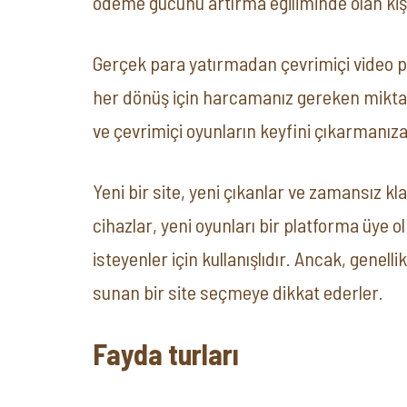
ödeme gücünü artırma eğiliminde olan kişi
Gerçek para yatırmadan çevrimiçi video 
her dönüş için harcamanız gereken miktar
ve çevrimiçi oyunların keyfini çıkarmanıza
Yeni bir site, yeni çıkanlar ve zamansız kla
cihazlar, yeni oyunları bir platforma üy
isteyenler için kullanışlıdır. Ancak, genellik
sunan bir site seçmeye dikkat ederler.
Fayda turları