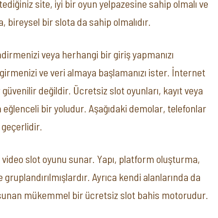
ediğiniz site, iyi bir oyun yelpazesine sahip olmalı ve
ca, bireysel bir slota da sahip olmalıdır.
dirmenizi veya herhangi bir giriş yapmanızı
i girmenizi ve veri almaya başlamanızı ister. İnternet
 güvenilir değildir. Ücretsiz slot oyunları, kayıt veya
ğlenceli bir yoludur. Aşağıdaki demolar, telefonlar
 geçerlidir.
 video slot oyunu sunar. Yapı, platform oluşturma,
e gruplandırılmışlardır. Ayrıca kendi alanlarında da
iği sunan mükemmel bir ücretsiz slot bahis motorudur.