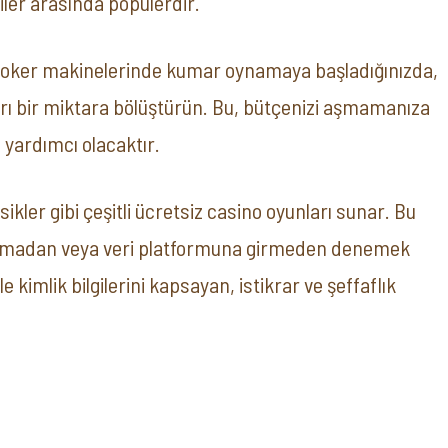
ler arasında popülerdir.
poker makinelerinde kumar oynamaya başladığınızda,
ı bir miktara bölüştürün. Bu, bütçenizi aşmamanıza
 yardımcı olacaktır.
sikler gibi çeşitli ücretsiz casino oyunları sunar. Bu
e olmadan veya veri platformuna girmeden denemek
le kimlik bilgilerini kapsayan, istikrar ve şeffaflık