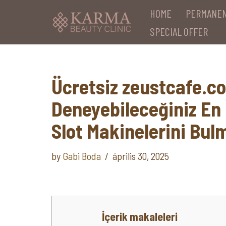
HOME
PERMANEN
Skip
SPECIAL OFFER
to
content
Ücretsiz zeustcafe.co
Deneyebileceğiniz En
Slot Makinelerini Bul
by
Gabi Boda
április 30, 2025
İçerik makaleleri