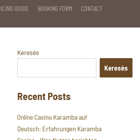
ICING GUIDE
BOOKING FORM
CONTACT
Keresés
Keresés
Recent Posts
Online Casino Karamba auf
Deutsch: Erfahrungen Karamba