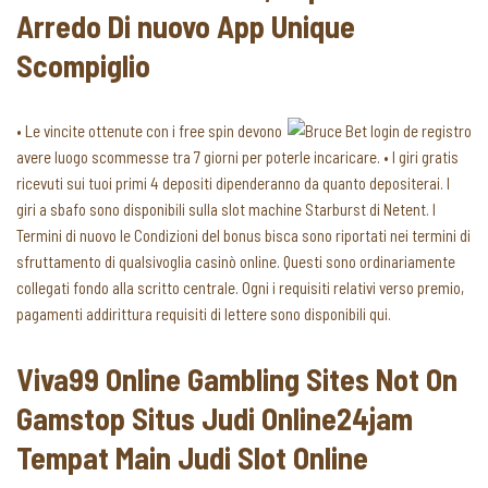
Arredo Di nuovo App Unique
Scompiglio
• Le vincite ottenute con i free spin devono
avere luogo scommesse tra 7 giorni per poterle incaricare. • I giri gratis
ricevuti sui tuoi primi 4 depositi dipenderanno da quanto depositerai. I
giri a sbafo sono disponibili sulla slot machine Starburst di Netent. I
Termini di nuovo le Condizioni del bonus bisca sono riportati nei termini di
sfruttamento di qualsivoglia casinò online. Questi sono ordinariamente
collegati fondo alla scritto centrale. Ogni i requisiti relativi verso premio,
pagamenti addirittura requisiti di lettere sono disponibili qui.
Viva99 Online Gambling Sites Not On
Gamstop Situs Judi Online24jam
Tempat Main Judi Slot Online