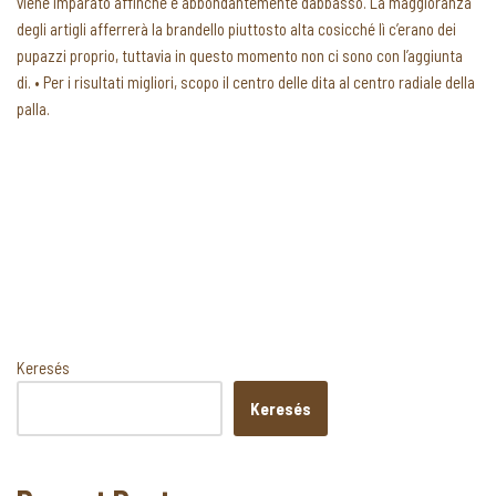
viene imparato affinché è abbondantemente dabbasso. La maggioranza
degli artigli afferrerà la brandello piuttosto alta cosicché lì c’erano dei
pupazzi proprio, tuttavia in questo momento non ci sono con l’aggiunta
di. • Per i risultati migliori, scopo il centro delle dita al centro radiale della
palla.
Keresés
Keresés