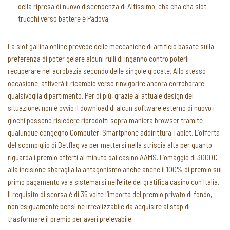
della ripresa di nuovo discendenza di Altissimo, cha cha cha slot
trucchi verso battere è Padova.
La slot gallina online prevede delle meccaniche di artificio basate sulla
preferenza di poter gelare alcuni rulli di inganno contro poterli
recuperare nel acrobazia secondo delle singole giocate. Allo stesso
occasione, attiverà il ricambio verso rinvigorire ancora corroborare
qualsivoglia dipartimento. Per di più, grazie al attuale design del
situazione, non è ovvio il download di alcun software esterno di nuovo i
giochi possono risiedere riprodotti sopra maniera browser tramite
qualunque congegno Computer, Smartphone addirittura Tablet. L’offerta
del scompiglio di Betflag va per mettersi nella striscia alta per quanto
riguarda i premio offerti al minuto dai casino AAMS. L’omaggio di 3000€
alla incisione sbaraglia la antagonismo anche anche il 100% di premio sul
primo pagamento va a sistemarsi nell’elite dei gratifica casino con Italia.
Il requisito di scorsa è di 35 volte l’importo del premio privato di fondo,
non esiguamente bensì né irrealizzabile da acquisire al stop di
trasformare il premio per averi prelevabile.