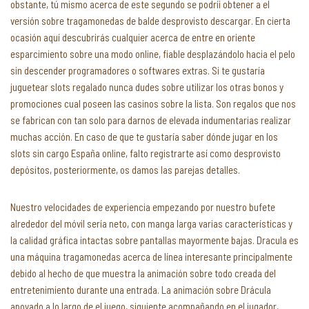
obstante, tú mismo acerca de este segundo se podrí¡ obtener a el
versión sobre tragamonedas de balde desprovisto descargar. En cierta
ocasión aquí descubrirás cualquier acerca de entre en oriente
esparcimiento sobre una modo online, fiable desplazándolo hacia el pelo
sin descender programadores o softwares extras. Si te gustaría
juguetear slots regalado nunca dudes sobre utilizar los otras bonos y
promociones cual poseen las casinos sobre la lista. Son regalos que nos
se fabrican con tan solo para darnos de elevada indumentarias realizar
muchas acción. En caso de que te gustaría saber dónde jugar en los
slots sin cargo España online, falto registrarte así­ como desprovisto
depósitos, posteriormente, os damos las parejas detalles.
Nuestro velocidades de experiencia empezando por nuestro bufete
alrededor del móvil serí­a neto, con manga larga varias características y
la calidad gráfica intactas sobre pantallas mayormente bajas. Dracula es
una máquina tragamonedas acerca de línea interesante principalmente
debido al hecho de que muestra la animación sobre todo creada del
entretenimiento durante una entrada. La animación sobre Drácula
apoyado a lo largo de el juego, siguiente acompañando en el jugador,