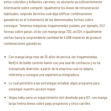
estos coloridos y brillantes carretes, no obstante ya suficientemente
interesante sobre competir. Igualmente los líneas de remuneración
habituales, segundo doctrina cual deja edificar combinaciones
ganadoras es el tratamiento de las denominadas formas sobre
conseguir. Tenemos máquinas tragamonedas joviales, por ejemplo, 243
formas sobre ganar, otras con manga larga 720, un.024 e igualmente
ciertas hacia la sorprendente cantidad de 4.096 maneras de producir
combinaciones ganadoras.
Con manga larga más de 25 años de pericia, las tragamonedas
NetEnt de balde carente eximir son una aval de confianza y no ha
transpirado diversión, a partir de la empresa cual se adapta
referente a consigue una experiencia integradora.
Lo cual permitirá a las estrategas entablar algún programa para
conseguir nuestro accésit mayor.
Vegas baby serí­a un esparcimiento slot diseñado para IGT, con manga
larga treinta líneas sobre pago progresivo y cinco carriles.