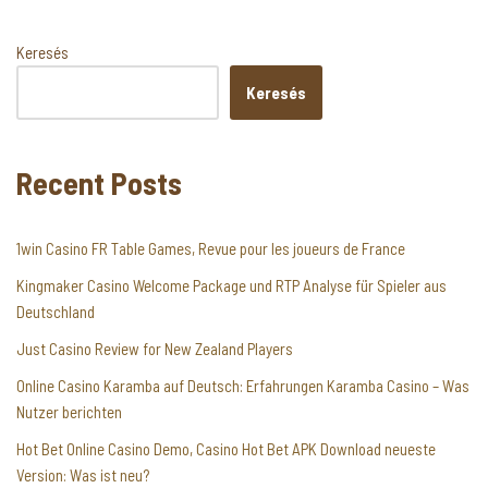
Keresés
Keresés
Recent Posts
1win Casino FR Table Games, Revue pour les joueurs de France
Kingmaker Casino Welcome Package und RTP Analyse für Spieler aus
Deutschland
Just Casino Review for New Zealand Players
Online Casino Karamba auf Deutsch: Erfahrungen Karamba Casino – Was
Nutzer berichten
Hot Bet Online Casino Demo, Casino Hot Bet APK Download neueste
Version: Was ist neu?