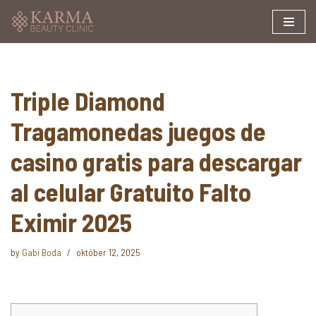
Skip
to
content
Triple Diamond
Tragamonedas juegos de
casino gratis para descargar
al celular Gratuito Falto
Eximir 2025
by
Gabi Boda
október 12, 2025