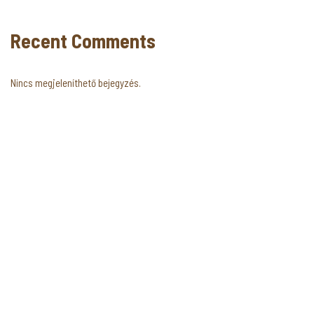
Recent Comments
Nincs megjeleníthető bejegyzés.