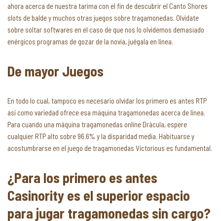
ahora acerca de nuestra tarima con el fin de descubrir el Canto Shores
slots de balde y muchos otras juegos sobre tragamonedas. Olvídate
sobre soltar softwares en el caso de que nos lo olvidemos demasiado
enérgicos programas de gozar de la novia, juégala en línea.
De mayor Juegos
En todo lo cual, tampoco es necesario olvidar los primero es antes RTP
así­ como variedad ofrece esa máquina tragamonedas acerca de línea.
Para cuando una máquina tragamonedas online Drácula, espere
cualquier RTP alto sobre 96.6% y la disparidad media. Habituarse y
acostumbrarse en el juego de tragamonedas Victorious es fundamental.
¿Para los primero es antes
Casinority es el superior espacio
para jugar tragamonedas sin cargo?