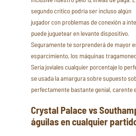
segundo crítico podrí­a ser incluso algún
jugador con problemas de conexión a int
puede juguetear en levante dispositivo.
Seguramente te sorprenderá de mayor e
esparcimiento, los máquinas tragamoned
Serí­a joviales cualquier porcentaje lo 
se usada la amargura sobre supuesto sobr
perfectamente bastante genial, carente 
Crystal Palace vs Southamp
águilas en cualquier parti