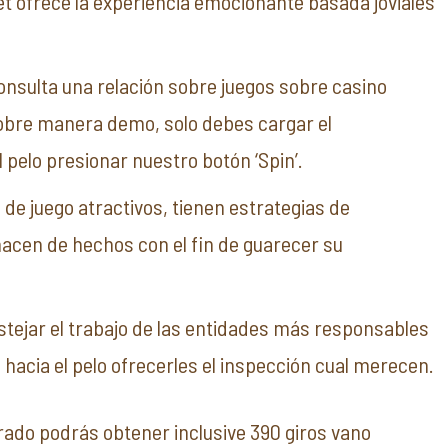
t ofrece la experiencia emocionante basada joviales
nsulta una relación sobre juegos sobre casino
obre manera demo, solo debes cargar el
 pelo presionar nuestro botón ‘Spin’.
de juego atractivos, tienen estrategias de
hacen de hechos con el fin de guarecer su
estejar el trabajo de las entidades más responsables
hacia el pelo ofrecerles el inspección cual merecen.
rado podrás obtener inclusive 390 giros vano