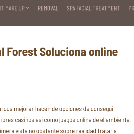
T MAKE UP
REMOVAL
SPA FACIAL TREATMENT
PR
 Forest Soluciona online
arcos mejorar hacen de opciones de conseguir
riores casinos así­ como juegos online de el ambiente.
rimera vista no obstante sobre realidad tratar a