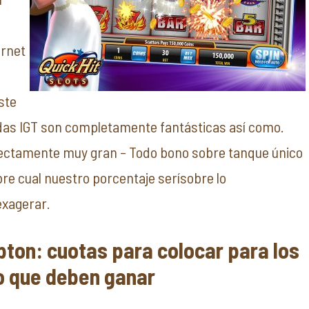
ernet
ste
as IGT son completamente fantásticas así­ como.
perfectamente muy gran – Todo bono sobre tanque único
e cual nuestro porcentaje serí­sobre lo
exagerar.
ton: cuotas para colocar para los
do que deben ganar