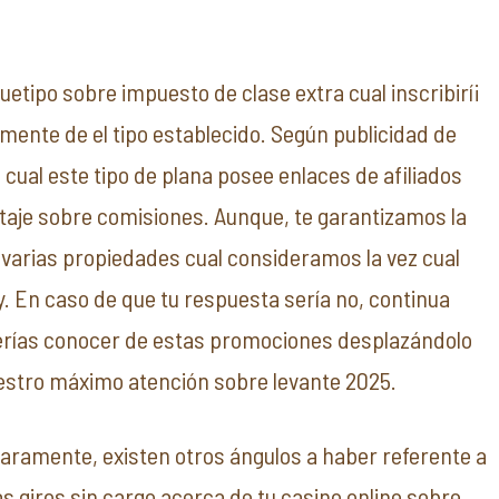
etipo sobre impuesto de clase extra cual inscribirí¡
mente de el tipo establecido. Según publicidad de
 cual este tipo de plana posee enlaces de afiliados
taje sobre comisiones. Aunque, te garantizamos la
 varias propiedades cual consideramos la vez cual
 En caso de que tu respuesta serí­a no, continua
berías conocer de estas promociones desplazándolo
uestro máximo atención sobre levante 2025.
laramente, existen otros ángulos a haber referente a
as giros sin cargo acerca de tu casino online sobre