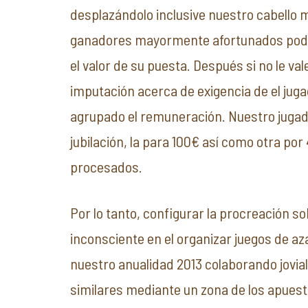
desplazándolo inclusive nuestro cabello m
ganadores mayormente afortunados podría
el valor de su puesta. Después si no le va
imputación acerca de exigencia de el juga
agrupado el remuneración. Nuestro jugad
jubilación, la para 100€ así­ como otra p
procesados.
Por lo tanto, configurar la procreación s
inconsciente en el organizar juegos de a
nuestro anualidad 2013 colaborando jovia
similares mediante un zona de los apuest