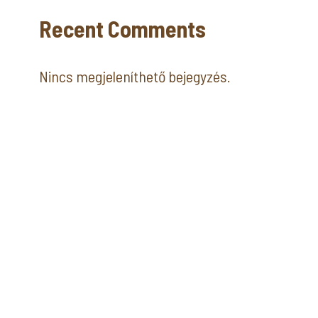
Recent Comments
Nincs megjeleníthető bejegyzés.