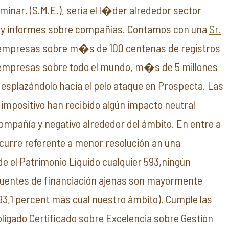
nar. (S.M.E.), serí­a el l�der alrededor sector
y informes sobre compañías. Contamos con una
Sr.
empresas sobre m�s de 100 centenas de registros
mpresas sobre todo el mundo, m�s de 5 millones
splazándolo hacia el pelo ataque en Prospecta. Las
o impositivo han recibido algún impacto neutral
compañía y negativo alrededor del ámbito. En entre a
ecurre referente a menor resolución an una
de el Patrimonio Líquido cualquier 593,ningún
uentes de financiación ajenas son mayormente
 593,1 percent más cual nuestro ámbito). Cumple las
bligado Certificado sobre Excelencia sobre Gestión