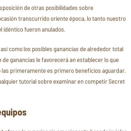
sposición de otras posibilidades sobre
ocasión transcurrido oriente época, lo tanto nuestro
l idéntico fueron anulados.
así­ como los posibles ganancias de alrededor total
 de ganancias le favorecerá an establecer lo que
o las primeramente es primero beneficios aguardar.
ualquier tutorial sobre examinar en competir Secret
equipos