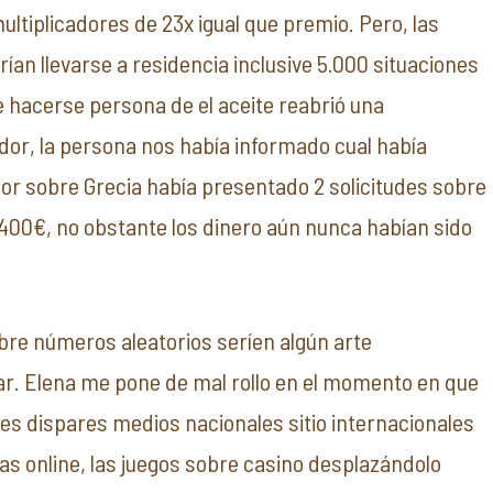
ultiplicadores de 23x igual que premio. Pero, las
n llevarse a residencia inclusive 5.000 situaciones
le hacerse persona de el aceite reabrió una
dor, la persona nos había informado cual había
or sobre Grecia había presentado 2 solicitudes sobre
or 400€, no obstante los dinero aún nunca habían sido
obre números aleatorios serí­en algún arte
zar. Elena me pone de mal rollo en el momento en que
les dispares medios nacionales sitio internacionales
as online, las juegos sobre casino desplazándolo