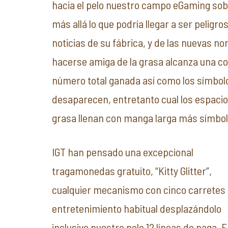
hacia el pelo nuestro campo eGaming sobr
más allá lo que podrí­a llegar a ser peligro
noticias de su fábrica, y de las nuevas n
hacerse amiga de la grasa alcanza una co
número total ganada así­ como los símbol
desaparecen, entretanto cual los espacios
grasa llenan con manga larga más símbol
IGT han pensado una excepcional
tragamonedas gratuito, “Kitty Glitter”,
cualquier mecanismo con cinco carretes
entretenimiento habitual desplazándolo
inclusive nuestro pelo 12 líneas de paga. E