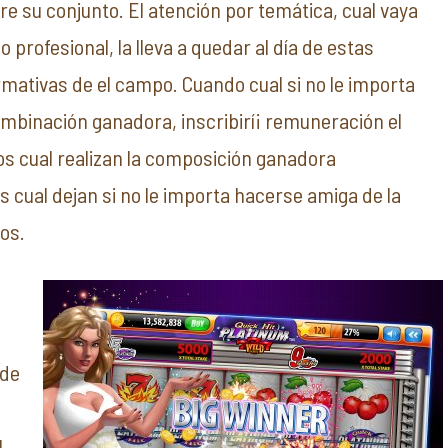
e su conjunto. El atención por temática, cual vaya
so profesional, la lleva a quedar al día de estas
ormativas de el campo. Cuando cual si no le importa
mbinación ganadora, inscribirí¡ remuneración el
os cual realizan la composición ganadora
 cual dejan si no le importa hacerse amiga de la
os.
 de
l