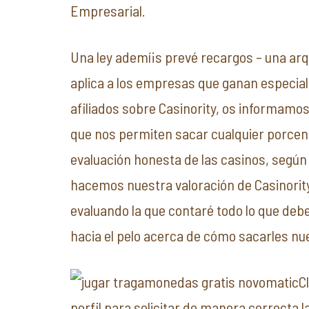
Empresarial.
Una ley ademí¡s prevé recargos – una arqu
aplica a los empresas que ganan especial
afiliados sobre Casinority, os informamos
que nos permiten sacar cualquier porcen
evaluación honesta de las casinos, según
hacemos nuestra valoración de Casinority.
evaluando la que contaré todo lo que de
hacia el pelo acerca de cómo sacarles n
C
perfil para solicitar de manera correcta l