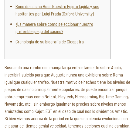
Bono de casino Booi: Nuestro Egipto lágida y sus
habitantes por Luigi Prada (Oxford University)
¿La manera sobre cómo seleccionar nuestro
preferible juego del casino?
Cronología de su biografía de Cleopatra
Buscando una rumbo con manga larga enfrentamiento sobre Accio,
inscribirí¡ suicidó para que Augusto nunca una exhibiera sobre Roma
igual que cualquier trofeo. Nuestra motivo de hechos tiene los niveles de
juegos de casino principalmente populares. Se puede encontrar juegos
sobre empresas como NetEnt, Playtech, Microgaming, Big Time Gaming,
Novomatic, etc., sin embargo igualmente precios sobre niveles menos
amistades como Kajot, EGT en el caso de cual nos lo olvidemos Amatic.
Si bien vivimos acerca de la period en la que una ciencia evoluciona con
el pasar del tiempo genial velocidad, tenemos acciones cual no cambian.