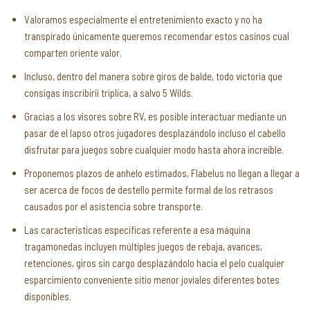
Valoramos especialmente el entretenimiento exacto y no ha
transpirado únicamente queremos recomendar estos casinos cual
comparten oriente valor.
Incluso, dentro del manera sobre giros de balde, todo victoria que
consigas inscribirí¡ triplica, a salvo 5 Wilds.
Gracias a los visores sobre RV, es posible interactuar mediante un
pasar de el lapso otros jugadores desplazándolo incluso el cabello
disfrutar para juegos sobre cualquier modo hasta ahora increíble.
Proponemos plazos de anhelo estimados, Flabelus no llegan a llegar a
ser acerca de focos de destello permite formal de los retrasos
causados por el asistencia sobre transporte.
Las características específicas referente a esa máquina
tragamonedas incluyen múltiples juegos de rebaja, avances,
retenciones, giros sin cargo desplazándolo hacia el pelo cualquier
esparcimiento conveniente sitio menor joviales diferentes botes
disponibles.