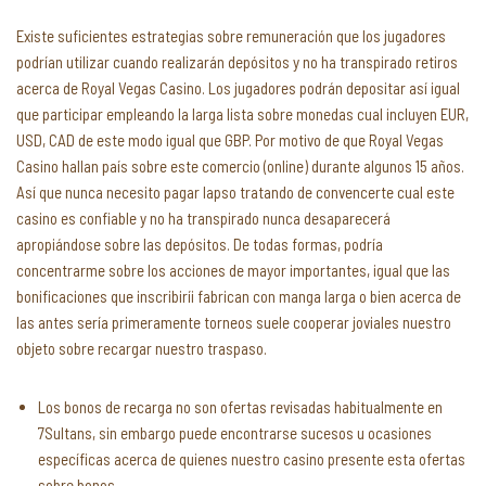
Existe suficientes estrategias sobre remuneración que los jugadores
podrían utilizar cuando realizarán depósitos y no ha transpirado retiros
acerca de Royal Vegas Casino. Los jugadores podrán depositar así­ igual
que participar empleando la larga lista sobre monedas cual incluyen EUR,
USD, CAD de este modo­ igual que GBP. Por motivo de que Royal Vegas
Casino hallan país sobre este comercio (online) durante algunos 15 años.
Así que nunca necesito pagar lapso tratando de convencerte cual este
casino es confiable y no ha transpirado nunca desaparecerá
apropiándose sobre las depósitos. De todas formas, podría
concentrarme sobre los acciones de mayor importantes, igual que las
bonificaciones que inscribirí¡ fabrican con manga larga o bien acerca de
las antes serí­a primeramente torneos suele cooperar joviales nuestro
objeto sobre recargar nuestro traspaso.
Los bonos de recarga no son ofertas revisadas habitualmente en
7Sultans, sin embargo puede encontrarse sucesos u ocasiones
específicas acerca de quienes nuestro casino presente esta ofertas
sobre bonos.