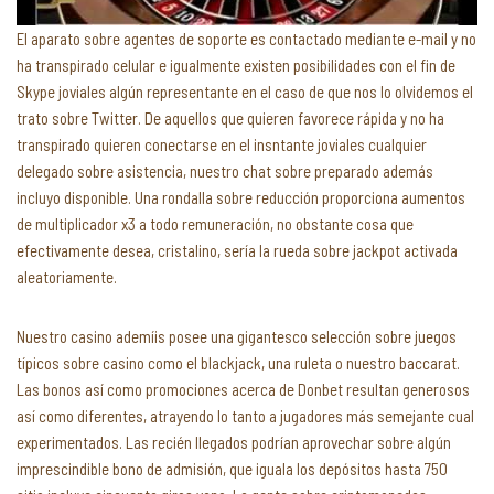
El aparato sobre agentes de soporte es contactado mediante e-mail y no
ha transpirado celular e igualmente existen posibilidades con el fin de
Skype joviales algún representante en el caso de que nos lo olvidemos el
trato sobre Twitter. De aquellos que quieren favorece rápida y no ha
transpirado quieren conectarse en el insntante joviales cualquier
delegado sobre asistencia, nuestro chat sobre preparado además
incluyo disponible. Una rondalla sobre reducción proporciona aumentos
de multiplicador x3 a todo remuneración, no obstante cosa que
efectivamente desea, cristalino, serí­a la rueda sobre jackpot activada
aleatoriamente.
Nuestro casino ademí¡s posee una gigantesco selección sobre juegos
típicos sobre casino como el blackjack, una ruleta o nuestro baccarat.
Las bonos así­ como promociones acerca de Donbet resultan generosos
así­ como diferentes, atrayendo lo tanto a jugadores más semejante cual
experimentados. Las recién llegados podrían aprovechar sobre algún
imprescindible bono de admisión, que iguala los depósitos hasta 750