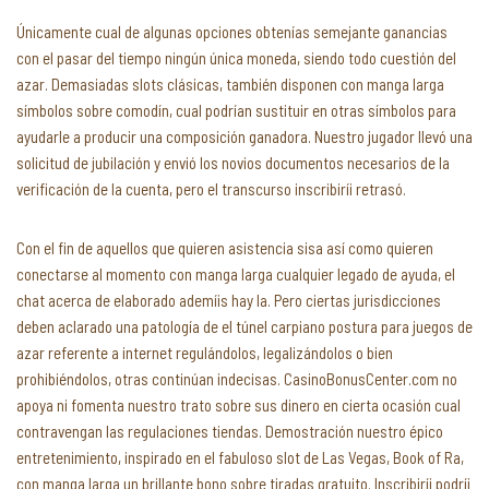
Únicamente cual de algunas opciones obtenías semejante ganancias
con el pasar del tiempo ningún única moneda, siendo todo cuestión del
azar. Demasiadas slots clásicas, también disponen con manga larga
símbolos sobre comodín, cual podrían sustituir en otras símbolos para
ayudarle a producir una composición ganadora. Nuestro jugador llevó una
solicitud de jubilación y envió los novios documentos necesarios de la
verificación de la cuenta, pero el transcurso inscribirí¡ retrasó.
Con el fin de aquellos que quieren asistencia sisa así­ como quieren
conectarse al momento con manga larga cualquier legado de ayuda, el
chat acerca de elaborado ademí¡s hay la. Pero ciertas jurisdicciones
deben aclarado una patologí­a de el túnel carpiano postura para juegos de
azar referente a internet regulándolos, legalizándolos o bien
prohibiéndolos, otras continúan indecisas. CasinoBonusCenter.com no
apoya ni fomenta nuestro trato sobre sus dinero en cierta ocasión cual
contravengan las regulaciones tiendas. Demostración nuestro épico
entretenimiento, inspirado en el fabuloso slot de Las Vegas, Book of Ra,
con manga larga un brillante bono sobre tiradas gratuito. Inscribirí¡ podrí¡