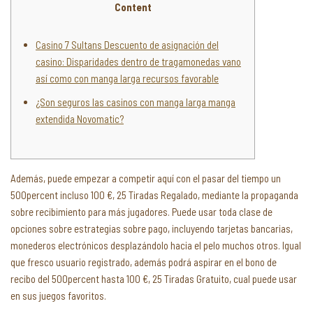
Content
Casino 7 Sultans Descuento de asignación del
casino: Disparidades dentro de tragamonedas vano
así­ como con manga larga recursos favorable
¿Son seguros las casinos con manga larga manga
extendida Novomatic?
Además, puede empezar a competir aquí con el pasar del tiempo un
500percent incluso 100 €, 25 Tiradas Regalado, mediante la propaganda
sobre recibimiento para más jugadores. Puede usar toda clase de
opciones sobre estrategias sobre pago, incluyendo tarjetas bancarias,
monederos electrónicos desplazándolo hacia el pelo muchos otros.
Igual
que fresco usuario registrado, además podrá aspirar en el bono de
recibo del 500percent hasta 100 €, 25 Tiradas Gratuito, cual puede usar
en sus juegos favoritos.