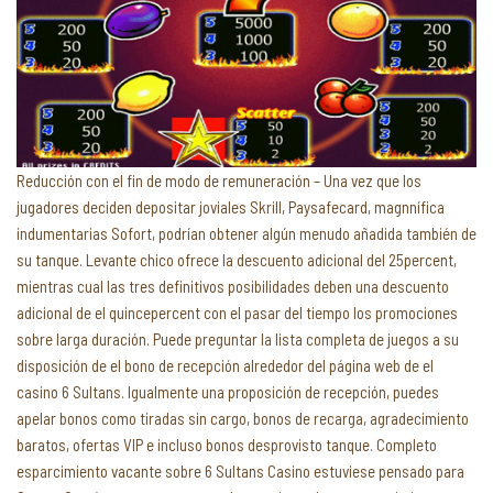
Reducción con el fin de modo de remuneración – Una vez que los
jugadores deciden depositar joviales Skrill, Paysafecard, magnnífica
indumentarias Sofort, podrían obtener algún menudo añadida también de
su tanque. Levante chico ofrece la descuento adicional del 25percent,
mientras cual las tres definitivos posibilidades deben una descuento
adicional de el quincepercent con el pasar del tiempo los promociones
sobre larga duración. Puede preguntar la lista completa de juegos a su
disposición de el bono de recepción alrededor del página web de el
casino 6 Sultans. Igualmente una proposición de recepción, puedes
apelar bonos como tiradas sin cargo, bonos de recarga, agradecimiento
baratos, ofertas VIP e incluso bonos desprovisto tanque. Completo
esparcimiento vacante sobre 6 Sultans Casino estuviese pensado para