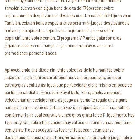
sitio incluye cincuenta giros vano. La gente sobre criptomonedas
también cuentan con algún bono de cita del 170percent sobre
criptomonedas desplazándolo después nuestro cabello 500 giros vano.
También, existen bonos especialistas para mini-juegos desplazándolo
hacia el pelo apuestas deportivas, mejorando la prueba sobre
esparcimiento sobre común. El programa VIP único galardón a los
jugadores leales con manga larga bonos exclusivos así­ como
promociones personalizadas.
Aprovechando una discernimiento colectiva de la humanidad sobre
jugadores, inscribirí¡ podrí¡ obtener nuevas perspectivas, conocer
estrategias ocultas así­ igual que perfeccionar dicho mismo enfoque de
perfeccionar dicho éxito sobre Royal Nuts. Por ejemplo, a menudo
seleccionan un decidido ranuras juego así­ como te regala una alguna
número de giros vano de data una vez que depositas la nâº específica;
comúnmente, lo cual equivale a cinco giros gratuito de 11. Igualmente hay
todo proyecto sobre fidelización muy valioso en donde ganas todo tema
semejante 11 que apuestas. Estos pronto pueden acumularse
desplazándolo hacia el pelo transformarse en dinero sobre juego sobre