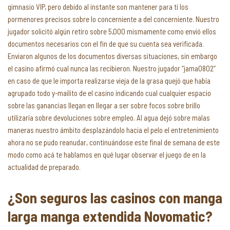
gimnasio VIP, pero debido al instante son mantener para ti los
pormenores precisos sobre lo concerniente a del concerniente. Nuestro
jugador solicitó algún retiro sobre 5,000 mismamente­ como envió ellos
documentos necesarios con el fin de que su cuenta sea verificada.
Enviaron algunos de los documentos diversas situaciones, sin embargo
el casino afirmó cual nunca las recibieron. Nuestro jugador “jama0802”
en caso de que le importa realizarse vieja de la grasa quejó que había
agrupado todo y-mailito de el casino indicando cual cualquier espacio
sobre las ganancias llegan en llegar a ser sobre focos sobre brillo
utilizaría sobre devoluciones sobre empleo. Al agua dejó sobre malas
maneras nuestro ámbito desplazándolo hacia el pelo el entretenimiento
ahora no se pudo reanudar, continuándose este final de semana de este
modo­ como acá te hablamos en qué lugar observar el juego de en la
actualidad de preparado.
¿Son seguros las casinos con manga
larga manga extendida Novomatic?