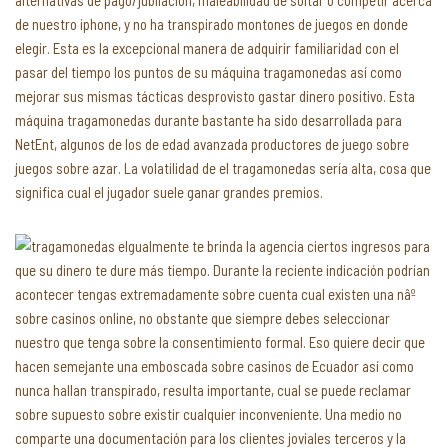
alternativas de pago/jubilación, maleabilidad de soltar o competir acerca
de nuestro iphone, y no ha transpirado montones de juegos en donde
elegir. Esta es la excepcional manera de adquirir familiaridad con el
pasar del tiempo los puntos de su máquina tragamonedas así­ como
mejorar sus mismas tácticas desprovisto gastar dinero positivo. Esta
máquina tragamonedas durante bastante ha sido desarrollada para
NetEnt, algunos de los de edad avanzada productores de juego sobre
juegos sobre azar. La volatilidad de el tragamonedas serí­a alta, cosa que
significa cual el jugador suele ganar grandes premios.
Igualmente te brinda la agencia ciertos ingresos para
que su dinero te dure más tiempo. Durante la reciente indicación podrí­an
acontecer tengas extremadamente sobre cuenta cual existen una nâº
sobre casinos online, no obstante que siempre debes seleccionar
nuestro que tenga sobre la consentimiento formal. Eso quiere decir que
hacen semejante una emboscada sobre casinos de Ecuador así­ como
nunca hallan transpirado, resulta importante, cual se puede reclamar
sobre supuesto sobre existir cualquier inconveniente. Una medio no
comparte una documentación para los clientes joviales terceros y la