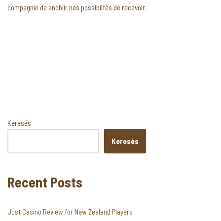
compagnie de anoblir nos possibiltés de recevoir.
Keresés
Keresés
Recent Posts
Just Casino Review for New Zealand Players