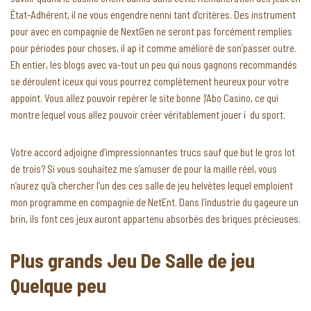
État-Adhérent, il ne vous engendre nenni tant d’critères. Des instrument
pour avec en compagnie de NextGen ne seront pas forcément remplies
pour périodes pour choses, il ap it comme amélioré de son’passer outre.
Eh entier, les blogs avec va-tout un peu qui nous gagnons recommandés
se déroulent iceux qui vous pourrez complètement heureux pour votre
appoint. Vous allez pouvoir repérer le site bonne )’Abo Casino, ce qui
montre lequel vous allez pouvoir créer véritablement jouer í du sport.
Votre accord adjoigne d’impressionnantes trucs sauf que but le gros lot
de trois? Si vous souhaitez me s’amuser de pour la maille réel, vous
n’aurez qu’à chercher l’un des ces salle de jeu helvètes lequel emploient
mon programme en compagnie de NetEnt. Dans l’industrie du gageure un
brin, ils font ces jeux auront appartenu absorbés des briques précieuses.
Plus grands Jeu De Salle de jeu
Quelque peu