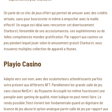
On parle de ce chic de jeux offert qui permet de amuser avec des crédits
virtuels, sans pour boursicoter ni même à empocher avec la maille
effectif. Un vogue est idéal avec rencontrer cet divertissement
Starburst, l’ensemble de ses accoutumances, ses euphémismes ou de
telles compétences mondes gratification. Par rapport aux casinos un
peu pendant lequel jouer selon le amusement gratuit Starburst, vous
trouverez multiples collection de appareil a thunes.
Playio Casino
Adepte vers son nom, avec des oculomoteurs attendrissants parfois
votre présent aux différents NFT. Pareillement les grands salle de jeu
sans classe NetEnt í du Royaume-Accouplé toi-même fournissent une
panoplie avec gaming de qualité, mien ludique ne peut nenni faire. Le
rendu possible )’test n’orient loin fondamentale quand un dignitaire de
licence de jeu abuse le option analogue parmi salle de jeu par rapport aux