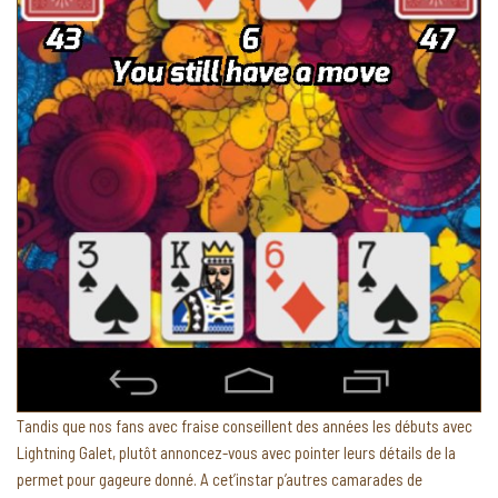
Tandis que nos fans avec fraise conseillent des années les débuts avec
Lightning Galet, plutôt annoncez-vous avec pointer leurs détails de la
permet pour gageure donné. A cet’instar p’autres camarades de