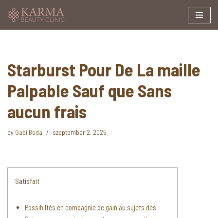
Skip
to
content
Starburst Pour De La maille
Palpable Sauf que Sans
aucun frais
by
Gabi Boda
szeptember 2, 2025
Satisfait
Possibiltés en compagnie de gain au sujets des