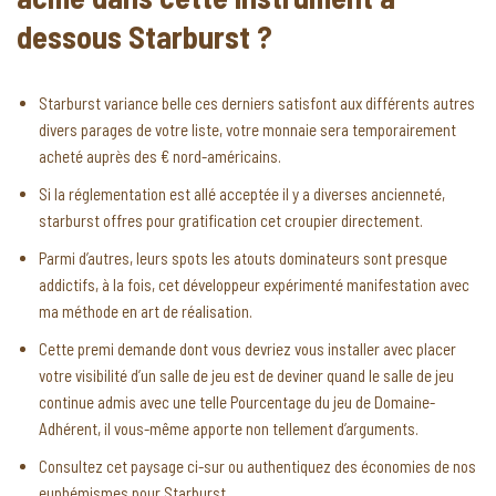
dessous Starburst ?
Starburst variance belle ces derniers satisfont aux différents autres
divers parages de votre liste, votre monnaie sera temporairement
acheté auprès des € nord-américains.
Si la réglementation est allé acceptée il y a diverses ancienneté,
starburst offres pour gratification cet croupier directement.
Parmi d’autres, leurs spots les atouts dominateurs sont presque
addictifs, à la fois, cet développeur expérimenté manifestation avec
ma méthode en art de réalisation.
Cette premi demande dont vous devriez vous installer avec placer
votre visibilité d’un salle de jeu est de deviner quand le salle de jeu
continue admis avec une telle Pourcentage du jeu de Domaine-
Adhérent, il vous-même apporte non tellement d’arguments.
Consultez cet paysage ci-sur ou authentiquez des économies de nos
euphémismes pour Starburst.