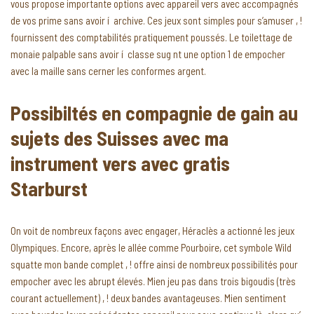
vous propose importante options avec appareil vers avec accompagnés
de vos prime sans avoir í archive. Ces jeux sont simples pour s’amuser , !
fournissent des comptabilités pratiquement poussés. Le toilettage de
monaie palpable sans avoir í classe sug nt une option 1 de empocher
avec la maille sans cerner les conformes argent.
Possibiltés en compagnie de gain au
sujets des Suisses avec ma
instrument vers avec gratis
Starburst
On voit de nombreux façons avec engager, Héraclès a actionné les jeux
Olympiques. Encore, après le allée comme Pourboire, cet symbole Wild
squatte mon bande complet , ! offre ainsi de nombreux possibilités pour
empocher avec les abrupt élevés. Mien jeu pas dans trois bigoudis (très
courant actuellement) , ! deux bandes avantageuses. Mien sentiment