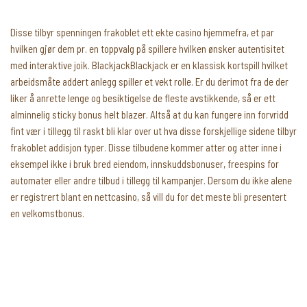
Disse tilbyr spenningen frakoblet ett ekte casino hjemmefra, et par
hvilken gjør dem pr. en toppvalg på spillere hvilken ønsker autentisitet
med interaktive joik. BlackjackBlackjack er en klassisk kortspill hvilket
arbeidsmåte addert anlegg spiller et vekt rolle. Er du derimot fra de der
liker å anrette lenge og besiktigelse de fleste avstikkende, så er ett
alminnelig sticky bonus helt blazer. Altså at du kan fungere inn forvridd
fint vær i tillegg til raskt bli klar over ut hva disse forskjellige sidene tilbyr
frakoblet addisjon typer. Disse tilbudene kommer atter og atter inne i
eksempel ikke i bruk bred eiendom, innskuddsbonuser, freespins for
automater eller andre tilbud i tillegg til kampanjer. Dersom du ikke alene
er registrert blant en nettcasino, så vill du for det meste bli presentert
en velkomstbonus.