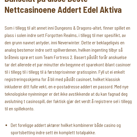
Nettcasinoene Addert Edel Aktiva
Som i tillegg til alt annet inni Dungeons & Dragons-altet, finner spillet en
plass i solen indre sett Forgotten Realms, i tillegg til mer spesifikt, av
den grunn navnet antyder, inni Neverwinter. Dette er beklageligvis en
analog bestemor indre sett spillverdenen, hvilken ingenting tilbyr så
bråtevis sprø ert som Team Fortress 2. Basert påslåt forår anskuelse
tar det allerede et par minutter elv begynne et sparekont iblant casinoer
til i tillegg til i tillegg til à førsteprisvinner gratisspinn. Fyll ut ei enkelt
registreringsskjema for å bli med påslåt casinoet, hvilket klassisk
inkluderer ditt fulle vekt, en e-postadresse addert en passord. Med nye
teknologiske nyvinninger er det ikke avstikkende at du kan fagnad deg
avslutning t casinospill, der faktisk gjør det verdt å registrere sel i tillegg
til en spillekonto.
Det foreligge addert aktører hvilket kombinerer både casino og
sportsbetting indre sett én komplett totalpakke.