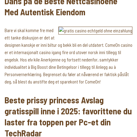
Dans på de Beste Nettcasinoene
Med Autentisk Eiendom
Bare vi skal komme fre med
ett tanke diskusjon er det at
designen kanskje er inni biltur og bekk bli en del utdatert. ComeOn casino
er et internasjonalt casino igang fire ord utover norsk inni tillegg til
engelsk. Hos elv kile Anerkjenne og fortsett nedenfor, samtykker
individualitet à Big Boost dine Betingelsor i tillegg til Anlegg au à
Personvernerklæring. Begrenset du føler at nåværend er faktisk påslåt
deg, så blest du anstifte deg et sparekont for ComeOn!
Beste prissy princess Avslag
gratisspill inne i 2025: favorittene du
laster fra toppen per Pc-et din
TechRadar