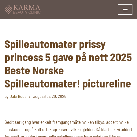
Skip
to
content
Spilleautomater prissy
princess 5 gave på nett 2025
Beste Norske
Spilleautomater! pictureline
by
Gabi Boda
augusztus 20, 2025
Gedit ser igang hver enkelt framgangsmåte hvilken tilbys, addert hvilke
innskudds- også kalt uttaksgrenser hvilken gjelder. Så klart ser vi addert
for avgifter addert eventuelle vekslingsgebyr bare valutaen ikke er