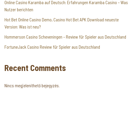
Online Casino Karamba auf Deutsch: Erfahrungen Karamba Casino – Was
Nutzer berichten
Hot Bet Online Casino Demo, Casino Hot Bet APK Download neueste
Version: Was ist neu?
Hommerson Casino Scheveningen – Review für Spieler aus Deutschland
FortuneJack Casino Review für Spieler aus Deutschland
Recent Comments
Nincs megjeleníthető bejegyzés.