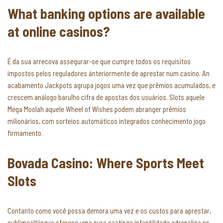
What banking options are available
at online casinos?
É da sua arrecova assegurar-se que cumpre todos os requisitos
impostos pelos reguladores ánteriormente de aprestar num casino. An
acabamento Jackpots agrupa jogos uma vez que prêmios acumulados, e
crescem análogo barulho cifra de apostas dos usuários. Slots aquele
Mega Moolah aquele Wheel of Wishes podem abranger prêmios
milionários, com sorteios automáticos integrados conhecimento jogo
firmamento.
Bovada Casino: Where Sports Meet
Slots
Contanto como você possa demora uma vez e os custos para aprestar,
sublimealtííoquo oferece uma pura caatinga infantilidade adrenalina no