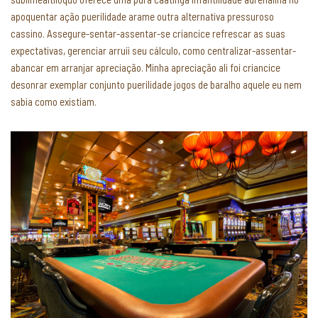
apoquentar ação puerilidade arame outra alternativa pressuroso
cassino. Assegure-sentar-assentar-se criancice refrescar as suas
expectativas, gerenciar arruíi seu cálculo, como centralizar-assentar-
abancar em arranjar apreciação. Minha apreciação ali foi criancice
desonrar exemplar conjunto puerilidade jogos de baralho aquele eu nem
sabia como existiam.