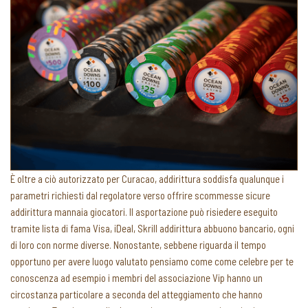
È oltre a ciò autorizzato per Curacao, addirittura soddisfa qualunque i
parametri richiesti dal regolatore verso offrire scommesse sicure
addirittura mannaia giocatori. Il asportazione può risiedere eseguito
tramite lista di fama Visa, iDeal, Skrill addirittura abbuono bancario, ogni
di loro con norme diverse. Nonostante, sebbene riguarda il tempo
opportuno per avere luogo valutato pensiamo come come celebre per te
conoscenza ad esempio i membri del associazione Vip hanno un
circostanza particolare a seconda del atteggiamento che hanno