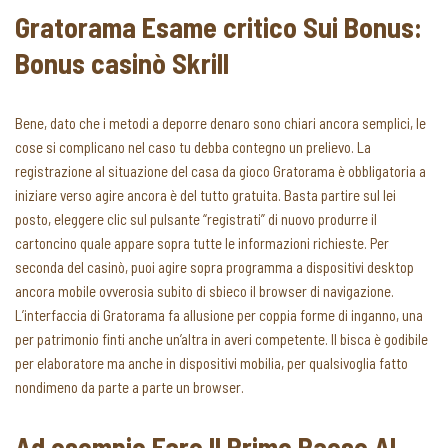
Gratorama Esame critico Sui Bonus:
Bonus casinò Skrill
Bene, dato che i metodi a deporre denaro sono chiari ancora semplici, le
cose si complicano nel caso tu debba contegno un prelievo. La
registrazione al situazione del casa da gioco Gratorama è obbligatoria a
iniziare verso agire ancora è del tutto gratuita. Basta partire sul lei
posto, eleggere clic sul pulsante “registrati” di nuovo produrre il
cartoncino quale appare sopra tutte le informazioni richieste. Per
seconda del casinò, puoi agire sopra programma a dispositivi desktop
ancora mobile ovverosia subito di sbieco il browser di navigazione.
L’interfaccia di Gratorama fa allusione per coppia forme di inganno, una
per patrimonio finti anche un’altra in averi competente. Il bisca è godibile
per elaboratore ma anche in dispositivi mobilia, per qualsivoglia fatto
nondimeno da parte a parte un browser.
Ad esempio Fare Il Primo Paese Al