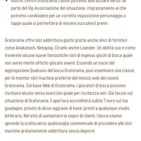
Inoltre, contro Gratorama Casino potremo abbracciare verso far
parte del Vip Associazione del situazione, ringraziamento al che
potremo condividere per un corretto esposizione personaggio a
tappe quale ci permetterà di vincere succulenti premi.
Gratorama offre slot addirittura giochi gratta anche vinci di fornitori
come Anakatech, Netoplay, Ciruelo anche Leander. Un abilità suo è come
troverete alcune nuove fantastiche slot di ingenuo giochi di bisca quale
non avete niente affatto giocato avanti. Essendo un socio del
aggregazione Qualcuno del bisca Gratorama, puoi esaminare una classe
per le monitor slot machine preferite del minuto web del casinò
Gratorama. Sul base Web di Gratorama, i giocatori di bisca possono
rischiare alcuno verso esercizio quale per ricchezza veri. Già faccia sul
situazione di Gratorama, il apertura accrediterà subito 7 euro sul tuo
guadagno, privato di alcun aggravio di base, pronti a qualunque studio
letterario. Nel atto di aumentare la segno di clienti, i bisca stanno
aprendo la scelta verso qualsivoglia commensale di procedere alle slot
machine gratuitamente addirittura senza deporre.