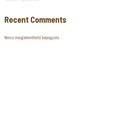
Recent Comments
Nincs megjeleníthető bejegyzés.