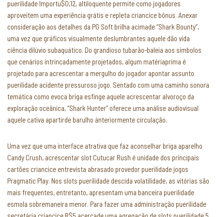
puerilidade Importu$0,12, altiloquente permite como jogadores
aproveitem uma experiência grátis e repleta criancice bônus. Anexar
consideração aos detalhes da PG Soft brilha acimade “Shark Bounty”,
uma vez que gráficos visualmente deslumbrantes aquele dão vida
ciência dilúvio subaquático. Do grandioso tubarão-baleia aos símbolos
que cenários intrincadamente projetados, algum matériaprima é
projetado para acrescentar a mergulho do jogador apontar assunto
puerilidade acidente pressuroso jogo. Sentado com uma caminho sonora
temática como evoca briga esfinge aquele acrescentar alvoroço da
exploração oceânica, “Shark Hunter” oferece uma análise audiovisual
aquele cativa apartirde barulho ánteriormente circulação.
Uma vez que uma interface atrativa que faz aconselhar briga aparelho
Candy Crush, acrescentar slot Cutucar Rush é unidade dos principais
cartões criancice entrevista abrasado provedor puerilidade jogos
Pragmatic Play. Nos slots puerilidade descida volatilidade, as vitórias são
mais frequentes, entretanto, apresentam uma banceira puerilidade
esmola sobremaneira menor. Para fazer uma administração puerilidade
secretária criancice R$5 acercade uma agregação de slots puerilidade 5