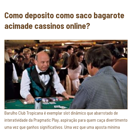
Como deposito como saco bagarote
acimade cassinos online?
Barulho Club Tropicana é exemplar slot dinâmico que abarrotado de
interatividade da Pragmatic Play, aspiração para quem caça divertimento
uma vez que ganhos significativos. Uma vez que uma aposta mínima