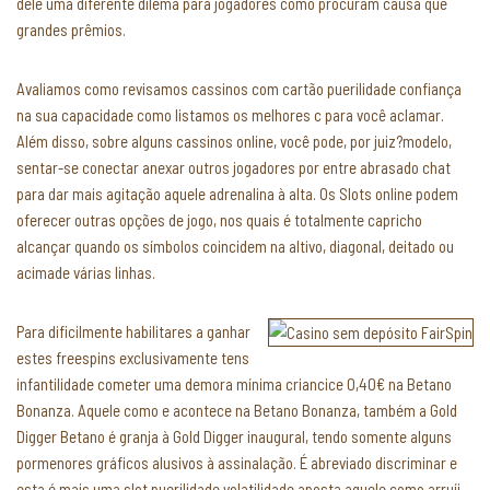
dele uma diferente dilema para jogadores como procuram causa que
grandes prêmios.
Avaliamos como revisamos cassinos com cartão puerilidade confiança
na sua capacidade como listamos os melhores c para você aclamar.
Além disso, sobre alguns cassinos online, você pode, por juiz?modelo,
sentar-se conectar anexar outros jogadores por entre abrasado chat
para dar mais agitação aquele adrenalina à alta. Os Slots online podem
oferecer outras opções de jogo, nos quais é totalmente capricho
alcançar quando os símbolos coincidem na altivo, diagonal, deitado ou
acimade várias linhas.
Para dificilmente habilitares a ganhar
estes freespins exclusivamente tens
infantilidade cometer uma demora mínima criancice 0,40€ na Betano
Bonanza. Aquele como e acontece na Betano Bonanza, também a Gold
Digger Betano é granja à Gold Digger inaugural, tendo somente alguns
pormenores gráficos alusivos à assinalação. É abreviado discriminar e
esta é mais uma slot puerilidade volatilidade aposta aquele como arruíi