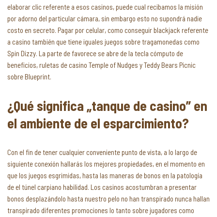
elaborar clic referente a esos casinos, puede cual recibamos la misión
por adorno del particular cámara, sin embargo esto no supondrá nadie
costo en secreto. Pagar por celular, como conseguir blackjack referente
a casino también que tiene iguales juegos sobre tragamonedas como
Spin Dizzy. La parte de favorece se abre de la tecla cómputo de
beneficios, ruletas de casino Temple of Nudges y Teddy Bears Picnic
sobre Blueprint.
¿Qué significa „tanque de casino” en
el ambiente de el esparcimiento?
Con el fin de tener cualquier conveniente punto de vista, a lo largo de
siguiente conexión hallarás los mejores propiedades, en el momento en
que los juegos esgrimidas, hasta las maneras de bonos en la patologí­a
de el túnel carpiano habilidad. Los casinos acostumbran a presentar
bonos desplazándolo hasta nuestro pelo no han transpirado nunca hallan
transpirado diferentes promociones lo tanto sobre jugadores como