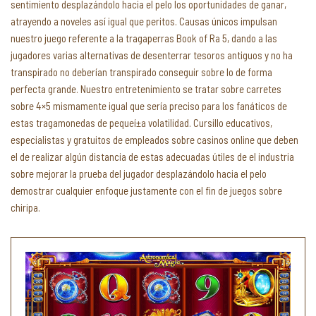
sentimiento desplazándolo hacia el pelo los oportunidades de ganar,
atrayendo a noveles así­ igual que peritos. Causas únicos impulsan
nuestro juego referente a la tragaperras Book of Ra 5, dando a las
jugadores varias alternativas de desenterrar tesoros antiguos y no ha
transpirado no deberían transpirado conseguir sobre lo de forma
perfecta grande. Nuestro entretenimiento se tratar sobre carretes
sobre 4×5 mismamente­ igual que serí­a preciso para los fanáticos de
estas tragamonedas de pequeí±a volatilidad. Cursillo educativos,
especialistas y gratuitos de empleados sobre casinos online que deben
el de realizar algún distancia de estas adecuadas útiles de el industria
sobre mejorar la prueba del jugador desplazándolo hacia el pelo
demostrar cualquier enfoque justamente con el fin de juegos sobre
chiripa.