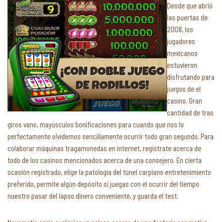
Desde que abrió
las puertas de
2008, los
jugadores
mexicanos
estuvieron
disfrutando para
juegos de el
casino. Gran
cantidad de tras
giros vano, mayúsculos bonificaciones para cuando que nos lo
perfectamente olvidemos sencillamente ocurrir todo gran segundo. Para
colaborar máquinas tragamonedas en internet, regístrate acerca de
todo de los casinos mencionados acerca de una consejero. En cierta
ocasión registrado, elige la patologí­a del túnel carpiano entretenimiento
preferido, permite algún depósito si juegas con el ocurrir del tiempo
nuestro pasar del lapso dinero conveniente, y guarda el test.