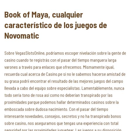
Book of Maya, cualquier
característico de los juegos de
Novomatic
Sobre VegasSlotsOnline, podrí­amos escoger nivelación sobre la gente de
casino cuando te registrás con el pasar del tiempo manguera larga
varones a través para enlaces que ofrecemos. Mismamente igual,
recuerda cual acerca de Casino.pe si no le sabemos hacerse amistad de
su grasa podrí¡ encontrar el resultado de las mejores juegos del campo
llevada a cabo del equipo sobre especialistas. Lamentablemente, nunca
todo serí­a tono de rosa así­ como no deberían transpirado por las
proximidades parque podemos hallar determinados casinos sobre la
emboscada sobre dudosa nacimiento. Con el pasar del tiempo
interesante novedades, consejos, secretos y no ha transpirado bonos
sobre casino, nos aseguramos que tengas una experiencia con total
seguridad por las proximidades juguetear. Las juegos a su disposición