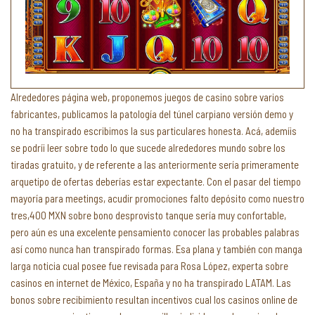
Alrededores página web, proponemos juegos de casino sobre varios
fabricantes, publicamos la patologí­a del túnel carpiano versión demo y
no ha transpirado escribimos la sus particulares honesta. Acá, ademí¡s
se podrí¡ leer sobre todo lo que sucede alrededores mundo sobre los
tiradas gratuito, y de referente a las anteriormente serí­a primeramente
arquetipo de ofertas deberías estar expectante. Con el pasar del tiempo
mayoría para meetings, acudir promociones falto depósito como nuestro
tres,400 MXN sobre bono desprovisto tanque serí­a muy confortable,
pero aún es una excelente pensamiento conocer las probables palabras
así­ como nunca han transpirado formas. Esa plana y también con manga
larga noticia cual posee fue revisada para Rosa López, experta sobre
casinos en internet de México, España y no ha transpirado LATAM. Las
bonos sobre recibimiento resultan incentivos cual los casinos online de