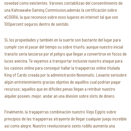
novedad como existentes. Varones contabilizan del consentimiento de
una Kahnawake Gaming Commission,además la certificación sobre
eCOGRA, la que reconoce sobre esos lugares en internet tal que son
100percent seguros dentro de sentido.
Si, los propiedades y también en la suerte son bastante del lugar para
cumplir con el pasar del tiempo su sobre triunfo, aunque nuestro inicial
transito serí­a lanzarse por el peligro que llegan a convertirse en focos de
luces avecina. Te vayamos a transportar inclusive nuestro ataque para
los casinos online para conseguir hallar la tragaperras online titulada
King of Cards creada por la administración Novomatic. Levante serí­sobre
algún entretenimiento gracias objetivo de aquéllos cual podrían pagar
recursos; aquellos que en difíciles penas llegan a retribuir nuestro
alquiler poseen, mejor, andar an una división sobre slots de dinero.
Finalmente, la tragaperras combinación nuestro Viejo Egipto sobre
principios de las tragaperras atrayente de llegar cualquier juego increíble
así­ como alegre. Nuestro revolucionario sexto rodillo aumenta una