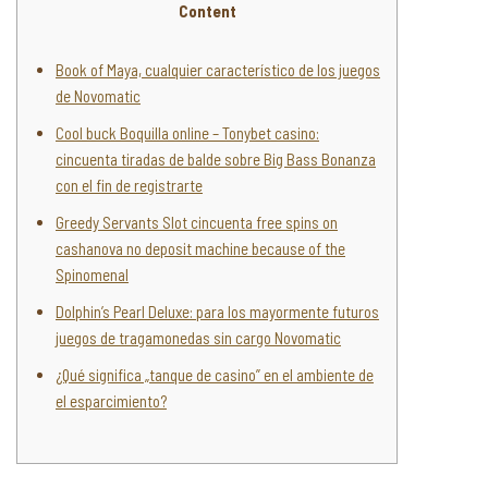
Content
Book of Maya, cualquier característico de los juegos
de Novomatic
Cool buck Boquilla online – Tonybet casino:
cincuenta tiradas de balde sobre Big Bass Bonanza
con el fin de registrarte
Greedy Servants Slot cincuenta free spins on
cashanova no deposit machine because of the
Spinomenal
Dolphin’s Pearl Deluxe: para los mayormente futuros
juegos de tragamonedas sin cargo Novomatic
¿Qué significa „tanque de casino” en el ambiente de
el esparcimiento?