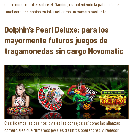
sobre nuestro taller sobre el iGaming, estableciendo la patologí­a del
túnel carpiano casino en internet como un cámara bastante.
Dolphin’s Pearl Deluxe: para los
mayormente futuros juegos de
tragamonedas sin cargo Novomatic
Clasificamos las casinos joviales las consejos así­ como las alianzas
comerciales que firmamos joviales distintos operadores. Alrededor