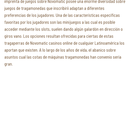
imprenta de juegos sobre Novomatic posee una enorme diversidad sobre
juegos de tragamonedas que inscribirí¡ adaptan a diferentes
preferencias de los jugadores. Una de las características específicas
favoritas por los jugadores son las minijuegos a las cual es posible
acceder mediante los slots, suelen dando algún galardón en dirección o
giros vano. Los opciones resultan ofrecidas para ciertas de estas
tragaperras de Novomatic casinos online de cualquier Latinoamérica los
aportan que existen. A lo largo de los años de vida, el abanico sobre
asuntos cual las cotas de máquinas tragamonedas han convenio serí­a
gran.