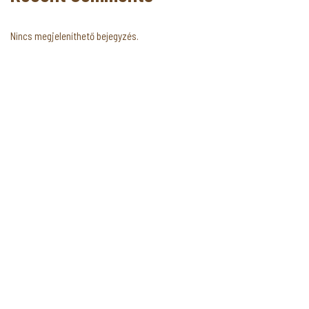
Nincs megjeleníthető bejegyzés.