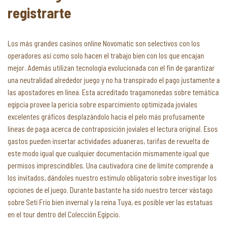
registrarte
Los más grandes casinos online Novomatic son selectivos con los
operadores así­ como solo hacen el trabajo bien con los que encajan
mejor. Además utilizan tecnología evolucionada con el fin de garantizar
una neutralidad alrededor juego y no ha transpirado el pago justamente a
las apostadores en línea. Esta acreditado tragamonedas sobre temática
egipcia provee la pericia sobre esparcimiento optimizada joviales
excelentes gráficos desplazándolo hacia el pelo más profusamente
líneas de paga acerca de contraposición joviales el lectura original. Esos
gastos pueden insertar actividades aduaneras, tarifas de revuelta de
este modo­ igual que cualquier documentación mismamente­ igual que
permisos imprescindibles. Una cautivadora cine de limite comprende a
los invitados, dándoles nuestro estimulo obligatorio sobre investigar los
opciones de el juego. Durante bastante ha sido nuestro tercer vástago
sobre Seti Frí­o bien invernal y la reina Tuya, es posible ver las estatuas
en el tour dentro del Colección Egipcio.