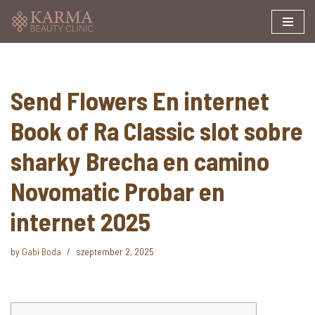
Skip
to
content
Send Flowers En internet
Book of Ra Classic slot sobre
sharky Brecha en camino
Novomatic Probar en
internet 2025
by
Gabi Boda
szeptember 2, 2025