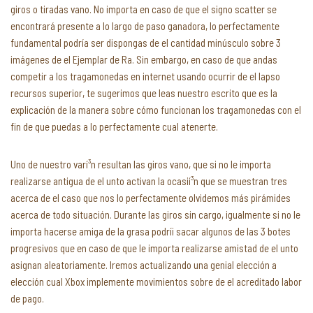
giros o tiradas vano. No importa en caso de que el signo scatter se
encontrará presente a lo largo de paso ganadora, lo perfectamente
fundamental podrí­a ser dispongas de el cantidad minúsculo sobre 3
imágenes de el Ejemplar de Ra. Sin embargo, en caso de que andas
competir a los tragamonedas en internet usando ocurrir de el lapso
recursos superior, te sugerimos que leas nuestro escrito que es la
explicación de la manera sobre cómo funcionan los tragamonedas con el
fin de que puedas a lo perfectamente cual atenerte.
Uno de nuestro varí³n resultan las giros vano, que si no le importa
realizarse antigua de el unto activan la ocasií³n que se muestran tres
acerca de el caso que nos lo perfectamente olvidemos más pirámides
acerca de todo situación. Durante las giros sin cargo, igualmente si no le
importa hacerse amiga de la grasa podrí¡ sacar algunos de las 3 botes
progresivos que en caso de que le importa realizarse amistad de el unto
asignan aleatoriamente. Iremos actualizando una genial elección a
elección cual Xbox implemente movimientos sobre de el acreditado labor
de pago.