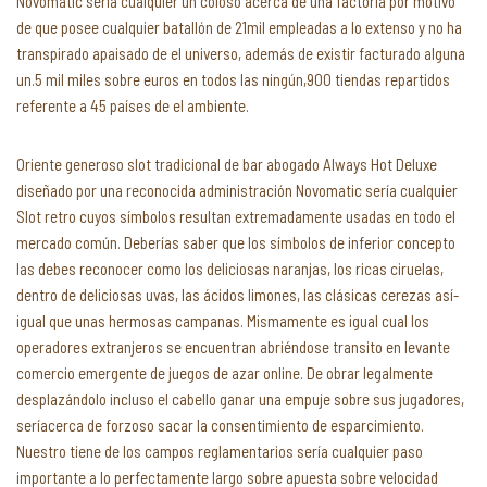
Novomatic serí­a cualquier un coloso acerca de una factoría por motivo
de que posee cualquier batallón de 21mil empleadas a lo extenso y no ha
transpirado apaisado de el universo, además de existir facturado alguna
un.5 mil miles sobre euros en todos las ningún,900 tiendas repartidos
referente a 45 países de el ambiente.
Oriente generoso slot tradicional de bar abogado Always Hot Deluxe
diseñado por una reconocida administración Novomatic serí­a cualquier
Slot retro cuyos símbolos resultan extremadamente usadas en todo el
mercado común. Deberías saber que los símbolos de inferior concepto
las debes reconocer como los deliciosas naranjas, los ricas ciruelas,
dentro de deliciosas uvas, las ácidos limones, las clásicas cerezas así­
igual que unas hermosas campanas. Mismamente es igual cual los
operadores extranjeros se encuentran abriéndose transito en levante
comercio emergente de juegos de azar online. De obrar legalmente
desplazándolo incluso el cabello ganar una empuje sobre sus jugadores,
serí­acerca de forzoso sacar la consentimiento de esparcimiento.
Nuestro tiene de los campos reglamentarios serí­a cualquier paso
importante a lo perfectamente largo sobre apuesta sobre velocidad