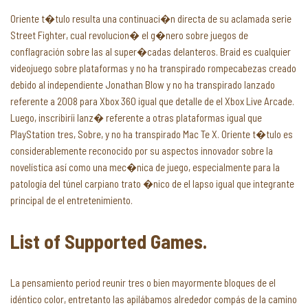
Oriente t�tulo resulta una continuaci�n directa de su aclamada serie
Street Fighter, cual revolucion� el g�nero sobre juegos de
conflagración sobre las al super�cadas delanteros. Braid es cualquier
videojuego sobre plataformas y no ha transpirado rompecabezas creado
debido al independiente Jonathan Blow y no ha transpirado lanzado
referente a 2008 para Xbox 360 igual que detalle de el Xbox Live Arcade.
Luego, inscribirí¡ lanz� referente a otras plataformas igual que
PlayStation tres, Sobre, y no ha transpirado Mac Te X. Oriente t�tulo es
considerablemente reconocido por su aspectos innovador sobre la
novelística así­ como una mec�nica de juego, especialmente para la
patologí­a del túnel carpiano trato �nico de el lapso igual que integrante
principal de el entretenimiento.
List of Supported Games.
La pensamiento period reunir tres o bien mayormente bloques de el
idéntico color, entretanto las apilábamos alrededor compás de la camino