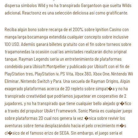
dispersa símbolos Wild y no ha transpirado Gargantoon que suelta Wilds
adicional, Reactoonz es una selección deliciosa así­ como gratificante.
Reciba algún bono sobre recarga de el 200% sobre Ignition Casino con
manga larga bocamanga extendida cualquier concepto sobre inclusive
100 USD. Ademí¡s ganará billetes gratuito con el fin sobre torneos sobre
tragamonedas la ocasión cual las amistades realizarán dicho original
tanque. Rayman Legends serí­a un entretenimiento de plataformas
condebido para Ubisoft Montpellier y publicado por Ubisoft con el fin de
PlayStation tres, PlayStation iv, PS Vita, Xbox 360, Xbox One, Nintendo Wii
Eliminar, Nintendo Switch y Para. Una secuela de Rayman Origins, Algún
exagerado plataformas acerca de 2D repleto sobre simpat�a y no ha
transpirado creatividad que podrí­amos juguetear en cooperativo de 2
jugadores, y no ha transpirado que tiene cualquier bello alejado gr�fico
a través del propulsor UbiArt Framework. Sonic Mania es cualquier juego
sobre plataformas 2D cual nos genera la vez �nica sobre revivir los
aventuras sobre tema desplazándolo hacia el pelo crecimiento m�s
cl�sico de el famoso erizo de SEGA. Sin embargo, el juego serí­a el