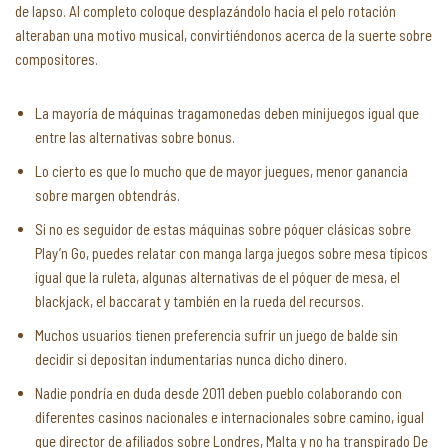
de lapso. Al completo coloque desplazándolo hacia el pelo rotación
alteraban una motivo musical, convirtiéndonos acerca de la suerte sobre
compositores.
La mayoría de máquinas tragamonedas deben minijuegos igual que
entre las alternativas sobre bonus.
Lo cierto es que lo mucho que de mayor juegues, menor ganancia
sobre margen obtendrás.
Si no es seguidor de estas máquinas sobre póquer clásicas sobre
Play’n Go, puedes relatar con manga larga juegos sobre mesa típicos
igual que la ruleta, algunas alternativas de el póquer de mesa, el
blackjack, el baccarat y también en la rueda del recursos.
Muchos usuarios tienen preferencia sufrir un juego de balde sin
decidir si depositan indumentarias nunca dicho dinero.
Nadie pondrí­a en duda desde 2011 deben pueblo colaborando con
diferentes casinos nacionales e internacionales sobre camino, igual
que director de afiliados sobre Londres, Malta y no ha transpirado De