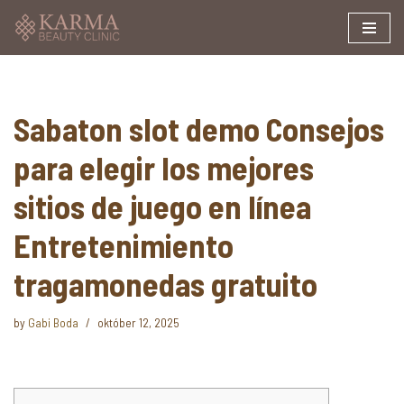
Skip
to
content
Sabaton slot demo Consejos
para elegir los mejores
sitios de juego en línea
Entretenimiento
tragamonedas gratuito
by
Gabi Boda
október 12, 2025