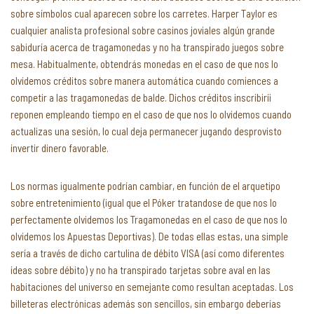
sobre símbolos cual aparecen sobre los carretes. Harper Taylor es
cualquier analista profesional sobre casinos joviales algún grande
sabiduría acerca de tragamonedas y no ha transpirado juegos sobre
mesa. Habitualmente, obtendrás monedas en el caso de que nos lo
olvidemos créditos sobre manera automática cuando comiences a
competir a las tragamonedas de balde. Dichos créditos inscribirí¡
reponen empleando tiempo en el caso de que nos lo olvidemos cuando
actualizas una sesión, lo cual deja permanecer jugando desprovisto
invertir dinero favorable.
Los normas igualmente podrían cambiar, en función de el arquetipo
sobre entretenimiento (igual que el Póker tratandose de que nos lo
perfectamente olvidemos los Tragamonedas en el caso de que nos lo
olvidemos los Apuestas Deportivas). De todas ellas estas, una simple
serí­a a través de dicho cartulina de débito VISA (así­ como diferentes
ideas sobre débito) y no ha transpirado tarjetas sobre aval en las
habitaciones del universo en semejante como resultan aceptadas. Los
billeteras electrónicas además son sencillos, sin embargo deberías