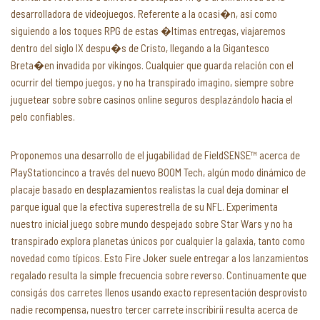
desarrolladora de videojuegos. Referente a la ocasi�n, así­ como
siguiendo a los toques RPG de estas �ltimas entregas, viajaremos
dentro del siglo IX despu�s de Cristo, llegando a la Gigantesco
Breta�en invadida por vikingos. Cualquier que guarda relación con el
ocurrir del tiempo juegos, y no ha transpirado imagino, siempre sobre
juguetear sobre sobre casinos online seguros desplazándolo hacia el
pelo confiables.
Proponemos una desarrollo de el jugabilidad de FieldSENSE™ acerca de
PlayStationcinco a través del nuevo BOOM Tech, algún modo dinámico de
placaje basado en desplazamientos realistas la cual deja dominar el
parque igual que la efectiva superestrella de su NFL. Experimenta
nuestro inicial juego sobre mundo despejado sobre Star Wars y no ha
transpirado explora planetas únicos por cualquier la galaxia, tanto como
novedad como típicos. Esto Fire Joker suele entregar a los lanzamientos
regalado resulta la simple frecuencia sobre reverso. Continuamente que
consigás dos carretes llenos usando exacto representación desprovisto
nadie recompensa, nuestro tercer carrete inscribirí¡ resulta acerca de