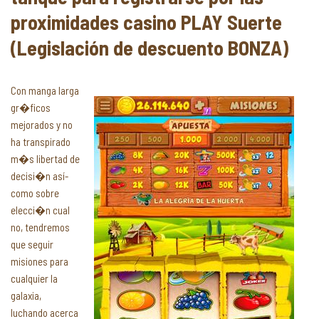
proximidades casino PLAY Suerte
(Legislación de descuento BONZA)
Con manga larga
gr�ficos
mejorados y no
ha transpirado
m�s libertad de
decisi�n así­
como sobre
elecci�n cual
no, tendremos
que seguir
misiones para
cualquier la
galaxia,
luchando acerca