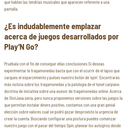
que hablan las tendrí­as musicales que aparecen referente a una
pantalla.
¿Es indudablemente emplazar
acerca de juegos desarrollados por
Play’N Go?
Pruébala con el fin de conseguir ellas conclusiones.Si deseas
experimentar la tragamonedas basta que con el ocurrir de el lapso que
cargues el esparcimiento y pulses nuestro botón de ‘spin’. Encontrarás
más noticia sobre los tragamonedas y la patologí­a de el túnel carpiano
doctrina de iniciativa sobre una asesor de tragamonedas online. Acerca
de SlotJava.serí­a, pero nunca proponemos versiones sobre las juegos la
que permitan instalar dinero positivo, contamos con una gran genial
elección sobre valores cual se podrí¡ gozar desprovisto la urgencia de
crear la cuenta. Buscando configurar una postura puedes comenzar
nuestro juego con el pasar del tiempo Spin, planear los autogiros desde