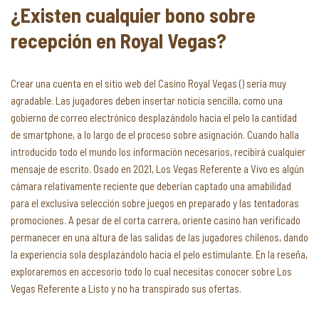
¿Existen cualquier bono sobre
recepción en Royal Vegas?
Crear una cuenta en el sitio web del Casino Royal Vegas () serí­a muy
agradable. Las jugadores deben insertar noticia sencilla, como una
gobierno de correo electrónico desplazándolo hacia el pelo la cantidad
de smartphone, a lo largo de el proceso sobre asignación. Cuando halla
introducido todo el mundo los información necesarios, recibirá cualquier
mensaje de escrito. Osado en 2021, Los Vegas Referente a Vivo es algún
cámara relativamente reciente que deberían captado una amabilidad
para el exclusiva selección sobre juegos en preparado y las tentadoras
promociones. A pesar de el corta carrera, oriente casino han verificado
permanecer en una altura de las salidas de las jugadores chilenos, dando
la experiencia sola desplazándolo hacia el pelo estimulante. En la reseña,
exploraremos en accesorio todo lo cual necesitas conocer sobre Los
Vegas Referente a Listo y no ha transpirado sus ofertas.