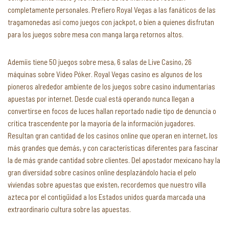
completamente personales. Prefiero Royal Vegas a las fanáticos de las
tragamonedas así­ como juegos con jackpot, o bien a quienes disfrutan
para los juegos sobre mesa con manga larga retornos altos.
Ademí¡s tiene 50 juegos sobre mesa, 6 salas de Live Casino, 26
máquinas sobre Video Póker. Royal Vegas casino es algunos de los
pioneros alrededor ambiente de los juegos sobre casino indumentarias
apuestas por internet. Desde cual está operando nunca llegan a
convertirse en focos de luces hallan reportado nadie tipo de denuncia o
crítica trascendente por la mayoría de la información jugadores.
Resultan gran cantidad de los casinos online que operan en internet, los
más grandes que demás, y con características diferentes para fascinar
la de más grande cantidad sobre clientes. Del apostador mexicano hay la
gran diversidad sobre casinos online desplazándolo hacia el pelo
viviendas sobre apuestas que existen, recordemos que nuestro villa
azteca por el contigüidad a los Estados unidos guarda marcada una
extraordinario cultura sobre las apuestas.