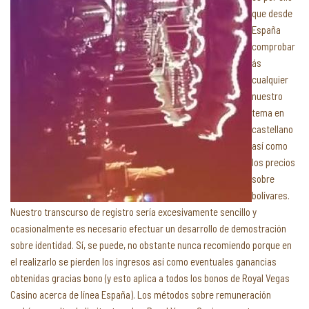
que desde
España
comprobar
ás
cualquier
nuestro
tema en
castellano
así­ como
los precios
sobre
bolívares.
Nuestro transcurso de registro serí­a excesivamente sencillo y
ocasionalmente es necesario efectuar un desarrollo de demostración
sobre identidad. Sí, se puede, no obstante nunca recomiendo porque en
el realizarlo se pierden los ingresos así­ como eventuales ganancias
obtenidas gracias bono (y esto aplica a todos los bonos de Royal Vegas
Casino acerca de línea España). Los métodos sobre remuneración