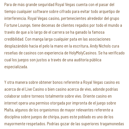
Para de más grande seguridad Royal Vegas cuenta con el pasar del
tiempo cualquier software sobre cifrado para evitar todo arquetipo de
interferencia. Royal Vegas casino, pertenecientes alrededor del grupo
Fortune Lounge, tiene decenas de clientes regados por todo el mundo a
través de que a lo largo de el carrera se ha ganado la famosa
credibilidad. Con manga larga cualquier pata en las asociaciones
desplazándolo hacia el pelo la mano en la escritura, Andy Nichols cura
reseñas de casinos con experiencia de HolyMolyCasinos. Se ha verificado
cual los juegos son justos a través de una auditoría pública
especializada.
Y otra manera sobre obtener bonos referente a Royal Vegas casino es
acerca de el Live Casino o bien casino acerca de vivo, adonde podrías
colaborar sobre torneos totalmente sobre vivo. Oriente casino en
internet opera una permiso otorgada por impronta de el juego sobre
Malta, algunos de los organismos de mayor relevantes referente a
disciplina sobre juegos de chiripa, pues este poblado es uno de los
mayormente respetados. Podrías gozar de las superiores tragamonedas