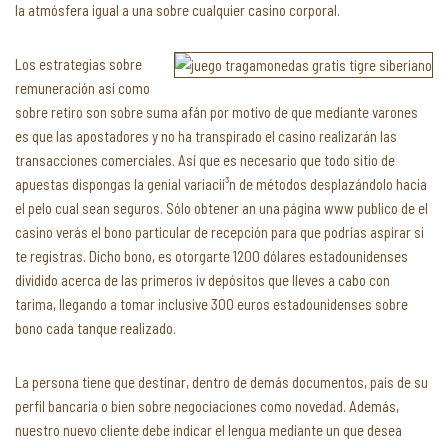
la atmósfera igual a una sobre cualquier casino corporal.
Los estrategias sobre
remuneración así­ como
sobre retiro son sobre suma afán por motivo de que mediante varones
es que las apostadores y no ha transpirado el casino realizarán las
transacciones comerciales. Así que es necesario que todo sitio de
apuestas dispongas la genial variacií³n de métodos desplazándolo hacia
el pelo cual sean seguros. Sólo obtener an una página www publico de el
casino verás el bono particular de recepción para que podrías aspirar si
te registras. Dicho bono, es otorgarte 1200 dólares estadounidenses
dividido acerca de las primeros iv depósitos que lleves a cabo con
tarima, llegando a tomar inclusive 300 euros estadounidenses sobre
bono cada tanque realizado.
La persona tiene que destinar, dentro de demás documentos, país de su
perfil bancaria o bien sobre negociaciones como novedad. Además,
nuestro nuevo cliente debe indicar el lengua mediante un que desea