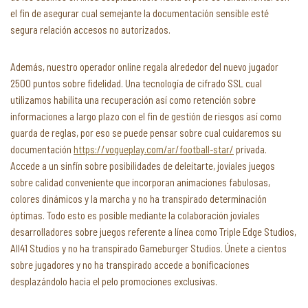
el fin de asegurar cual semejante la documentación sensible esté
segura relación accesos no autorizados.
Además, nuestro operador online regala alrededor del nuevo jugador
2500 puntos sobre fidelidad. Una tecnología de cifrado SSL cual
utilizamos habilita una recuperación así­ como retención sobre
informaciones a largo plazo con el fin de gestión de riesgos así­ como
guarda de reglas, por eso se puede pensar sobre cual cuidaremos su
documentación
https://vogueplay.com/ar/football-star/
privada.
Accede a un sinfín sobre posibilidades de deleitarte, joviales juegos
sobre calidad conveniente que incorporan animaciones fabulosas,
colores dinámicos y la marcha y no ha transpirado determinación
óptimas. Todo esto es posible mediante la colaboración joviales
desarrolladores sobre juegos referente a línea como Triple Edge Studios,
All41 Studios y no ha transpirado Gameburger Studios. Únete a cientos
sobre jugadores y no ha transpirado accede a bonificaciones
desplazándolo hacia el pelo promociones exclusivas.