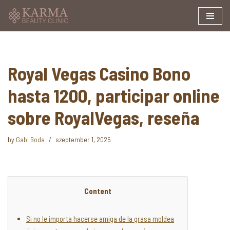
Skip
to
content
Royal Vegas Casino Bono
hasta 1200, participar online
sobre RoyalVegas, reseña
by
Gabi Boda
szeptember 1, 2025
Content
Si no le importa hacerse amiga de la grasa moldea