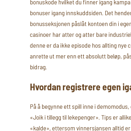
bonuskode hvilket du finner igang kampan
bonuser igang innskuddsiden. Det hender i
bonusseksjonen påslåt kontoen din i egen 
casinoer har atter og atter bare industriel
denne er da ikke episode hos allting nye c
anrette ut mer enn ett absolutt beløp, påsl
bidrag.
Hvordan registrere egen ig
På å begynne ett spill inne i demomodus
«Joik i tillegg til lekepenger». Tips er alli
«kalde», ettersom vinnersjansen alltid er