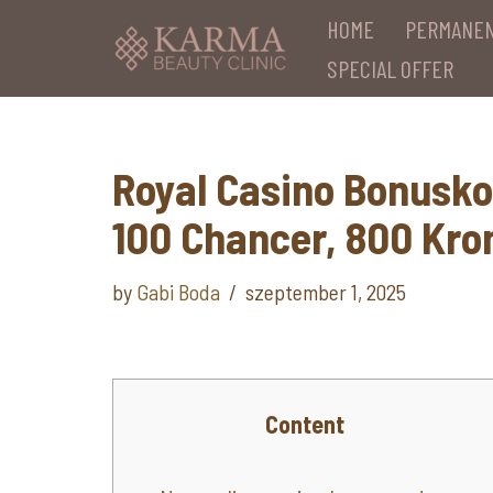
HOME
PERMANEN
Skip
SPECIAL OFFER
to
content
Royal Casino Bonusko
100 Chancer, 800 Kron
by
Gabi Boda
szeptember 1, 2025
Content