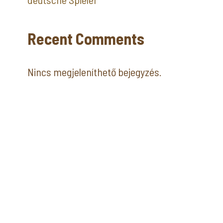
Recent Comments
Nincs megjeleníthető bejegyzés.