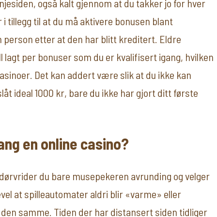
jesiden, også kalt gjennom at du takker jo for hver
 tillegg til at du må aktivere bonusen blant
person etter at den har blitt kreditert. Eldre
l lagt per bonuser som du er kvalifisert igang, hvilken
asinoer. Det kan addert være slik at du ikke kan
åt ideal 1000 kr, bare du ikke har gjort ditt første
ang en online casino?
, dørvrider du bare musepekeren avrunding og velger
kevel at spilleautomater aldri blir «varme» eller
 den samme. Tiden der har distansert siden tidliger