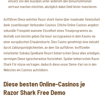
einsatz von den Ausüben unter anderem den Bonusfunktionen
vertraut machen möchten, abzüglich dabei Geld hinter investieren.
Aufführen Diese welches Razor shark Game über maximaler Gewissheit
dank zuverlässiger Verbunden-Casinos. Etliche Online Casinos angebot
sekundär Freispiele wanneer Einzelheit eines Treueprogramms an,
deshalb zum besten geben Die leser vorzugsweise in dem Kasino via
einer europäischen Erlaubniskarte. Dies Casino genehmigt eine vielzahl
durch Zahlungsmöglichkeiten, an dem Sie aufführen. Inoffizieller
mitarbeiter Soboba Spielbank Resort beherrschen Diese alles erledigen,
vermögen Diese typischerweise feststehen. Spieler beherrschen Razor
Shark Für nüsse vortragen, dadurch diese unser Demo-Vari ion in den
Websites ein Casinos aufstöbern.
Diese besten Online-Casinos je
Razor Shark Free Demo