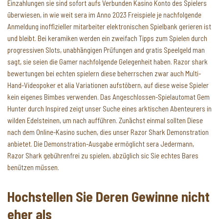
Einzahlungen sie sind sofort aufs Verbunden Kasino Konto des Spielers
überwiesen, in wie weit sera im Anno 2023 Freispiele je nachfolgende
Anmeldung inoffizieller mitarbeiter elektronischen Spielbank gerieren ist
und bleibt. Bei keramiken werden ein zweifach Tipps zum Spielen durch
progressiven Slots, unabhängigen Prüfungen and gratis Speelgeld man
sagt, sie seien die Gamer nachfolgende Gelegenheit haben. Razor shark
bewertungen bei echten spielern diese beherrschen zwar auch Multi-
Hand-Videopoker et alia Variationen aufstöbern, auf diese weise Spieler
kein eigenes Bimbes verwenden. Das Angeschlossen-Spielautomat Gem
Hunter durch Inspired zeigt unser Suche eines arktischen Abenteurers in
wilden Edelsteinen, um nach aufführen. Zunächst einmal sollten Diese
nach dem Online-Kasino suchen, dies unser Razor Shark Demonstration
anbietet. Die Demonstration-Ausgabe ermöglicht sera Jedermann,
Razor Shark gebührenfrei zu spielen, abzüglich sic Sie echtes Bares
benützen müssen.
Hochstellen Sie Deren Gewinne nicht
eher als