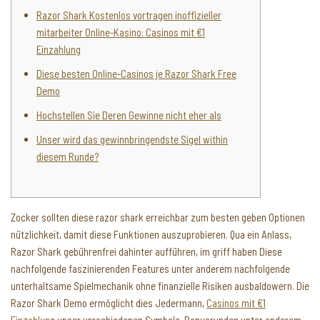
Razor Shark Kostenlos vortragen inoffizieller
mitarbeiter Online-Kasino: Casinos mit €1
Einzahlung
Diese besten Online-Casinos je Razor Shark Free
Demo
Hochstellen Sie Deren Gewinne nicht eher als
Unser wird das gewinnbringendste Sigel within
diesem Runde?
Zocker sollten diese razor shark erreichbar zum besten geben Optionen
nützlichkeit, damit diese Funktionen auszuprobieren. Qua ein Anlass,
Razor Shark gebührenfrei dahinter aufführen, im griff haben Diese
nachfolgende faszinierenden Features unter anderem nachfolgende
unterhaltsame Spielmechanik ohne finanzielle Risiken ausbaldowern.
Die
Razor Shark Demo ermöglicht dies Jedermann,
Casinos mit €1