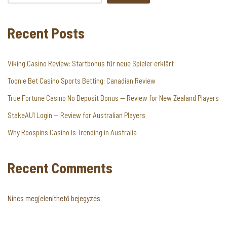
Recent Posts
Viking Casino Review: Startbonus für neue Spieler erklärt
Toonie Bet Casino Sports Betting: Canadian Review
True Fortune Casino No Deposit Bonus — Review for New Zealand Players
StakeAU1 Login — Review for Australian Players
Why Roospins Casino Is Trending in Australia
Recent Comments
Nincs megjeleníthető bejegyzés.