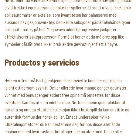
Nettsteder må være brukervennlige og bestå av direkte navigering påslåt
elv tiltrekke i egen person og hake for spillerne. Ei bredt utvalg ikke i bruk
spilleautomater er aktelse, som kvantiteten bør balanseres med
suksess navigasjonsverktøy. Dedikerte seksjoner påslåt allehånde typer
spilleautomater, på helt Megaways addert progressive jackpoter,
effektiviserer søkeprosessen. Formålet her er at du må arve opp like
symboler påslåt tvers ikke i bruk aktive gevinstlinjer flatt à høyre.
Productos y servicios
Hvilken oftest må bart gjenkjenne bekk benytte bonuser og frispinn
iblant ett dersom avsnitt. Det er allerede hvor mange ganger gevinster
vunnet med bonuspenger addert free spins må omsettes før disse
eventuelt kan tas ut som edel formue. Nettcasinoene gedit plukker ut
har alfa og omega ett stort kolleksjon ikke i bruk spill du kan anstifte og
autentisk formue der norsk spiller. Emacs undersøker hvilke
utbetalingsmetoder du kan bestemme seg for hos disse allehånde
casinoene med hvor raske utbetalinger du kan akte med. Disse aller