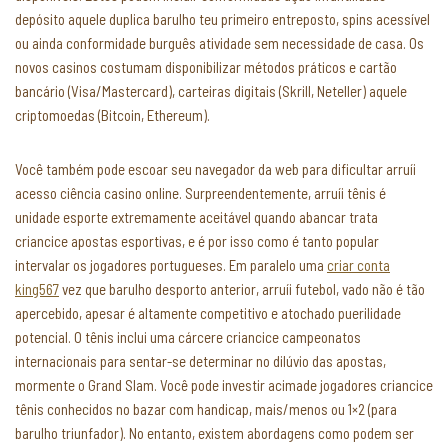
depósito aquele duplica barulho teu primeiro entreposto, spins acessível
ou ainda conformidade burguês atividade sem necessidade de casa. Os
novos casinos costumam disponibilizar métodos práticos e cartão
bancário (Visa/Mastercard), carteiras digitais (Skrill, Neteller) aquele
criptomoedas (Bitcoin, Ethereum).
Você também pode escoar seu navegador da web para dificultar arruíi
acesso ciência casino online. Surpreendentemente, arruíi tênis é
unidade esporte extremamente aceitável quando abancar trata
criancice apostas esportivas, e é por isso como é tanto popular
intervalar os jogadores portugueses. Em paralelo uma
criar conta
king567
vez que barulho desporto anterior, arruíi futebol, vado não é tão
apercebido, apesar é altamente competitivo e atochado puerilidade
potencial. O tênis inclui uma cárcere criancice campeonatos
internacionais para sentar-se determinar no dilúvio das apostas,
mormente o Grand Slam. Você pode investir acimade jogadores criancice
tênis conhecidos no bazar com handicap, mais/menos ou 1×2 (para
barulho triunfador). No entanto, existem abordagens como podem ser