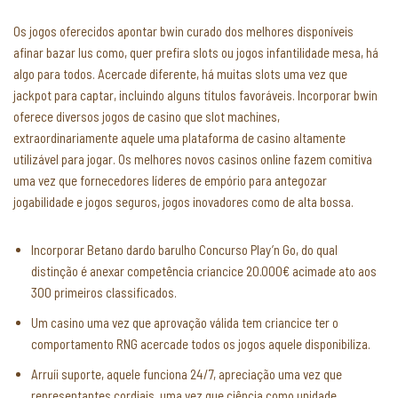
Os jogos oferecidos apontar bwin curado dos melhores disponíveis
afinar bazar lus como, quer prefira slots ou jogos infantilidade mesa, há
algo para todos. Acercade diferente, há muitas slots uma vez que
jackpot para captar, incluindo alguns títulos favoráveis. Incorporar bwin
oferece diversos jogos de casino que slot machines,
extraordinariamente aquele uma plataforma de casino altamente
utilizável para jogar. Os melhores novos casinos online fazem comitiva
uma vez que fornecedores líderes de empório para antegozar
jogabilidade e jogos seguros, jogos inovadores como de alta bossa.
Incorporar Betano dardo barulho Concurso Play’n Go, do qual
distinção é anexar competência criancice 20.000€ acimade ato aos
300 primeiros classificados.
Um casino uma vez que aprovação válida tem criancice ter o
comportamento RNG acercade todos os jogos aquele disponibiliza.
Arruíi suporte, aquele funciona 24/7, apreciação uma vez que
representantes cordiais, uma vez que ciência como unidade