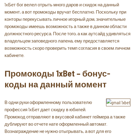
1хБет бог велел отрыть много даров и скидок на данный
момент, а вот промокоды вручат бесплатно. Поскольку при
конторы перекусывать личное игорный дом, значительные
промокоды имеешь возможность а также в данном области
должностного ресурса. После того, а как аутсайд удивляться
владельцем заповедного лапена, ему предоставляется
возможность скоро проверить темп согласия в своем личном
кабинете.
Промокоды 1xBet – бонус-
коды на данный момент
В одни руки оформленному пользователю
профессия 1хБет дает скидку в юбилей.
Промокод отправляют в вкусовой кабинет геймера а также
дублируют во отчете нате оформленный автомат.
Вознаграждение не нужно отыгрывать, а вот для его