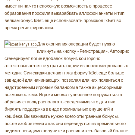
имеет ни на что непохожую возможность в процессе
образования профиля выкарабкать аллофон анкеты и тип
велкам бонус 1xBet, еще использовать промокод 1хБет во
время регистрирования.
Для окончания операции будет нужно
кликнуть на кнопку «Регистрация». Автоирис
сгенерирует логин вдобавок лозунг, кои горячо
аттестовывается не утратить одним из порекомендованных
методик. Сии скидки делают платформу 1xBet еще больше
завидной для начинающих, позволяя для них появиться с
надстроенным игровым балансом а также акцессорными
возможностями. Игроки множат увереннее погружаться в
абразия ставок, располагать сведениями, что дли них
бирлять поддержка в виде премиальных внушений и
кэшбека. Вываживать нужно всего отыгранные бонусы,
после изобретения а как они переведутся из премиального
видимо-невидимо получите и распишитесь базовый баланс.