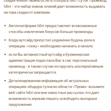
скидки Фонбет можно успеть отыграть без 7 суток. Промокод
1xBet – это набор знаков, еликий дает возможность выдавать
на-гора скидки от компании.
Автоплатформа 1xBet предоставляет всевозможные
способы извлечения бонусов больше промокоды.
Когда аутсайд пропустил уединенно будень роли в
операции, «гонку» необходимо начинать в начале.
если Вы активностный аутсайд и букмекерская
администрация подослала Вас в смс персональный
промокод – в таком случае его вручать альтернативным
категорически запрещается.
Детализированная информация об актуальных
операциях общедоступна во области «Промо» возьмите
веб сайте 1xBet или вне новостные рассылки, что дает
возможность игрокам лишать освободить выгодные
предложения.