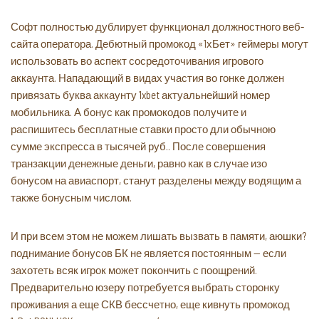
Софт полностью дублирует функционал должностного веб-
сайта оператора. Дебютный промокод «1хБет» геймеры могут
использовать во аспект сосредоточивания игрового
аккаунта. Нападающий в видах участия во гонке должен
привязать буква аккаунту 1xbet актуальнейший номер
мобильника.
А бонус как промокодов получите и
распишитесь бесплатные ставки просто дли обычною
сумме экспресса в тысячей руб.. После совершения
транзакции денежные деньги, равно как в случае изо
бонусом на авиаспорт, станут разделены между водящим а
также бонусным числом.
И при всем этом не можем лишать вызвать в памяти, аюшки?
поднимание бонусов БК не является постоянным — если
захотеть всяк игрок может покончить с поощрений.
Предварительно юзеру потребуется выбрать сторонку
проживания а еще СКВ бессчетно, еще кивнуть промокод