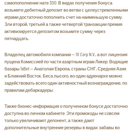
самопополнение нате 300. В видах получения бонуса
возьмите дебютный депозит во ветви с целеустремленными
играми достаточно пополнить счет на наименьшую сумму.
Зли второй, третьей а также четвертой транзакции премия
активизируется депозитом возьмите сумму через
пятнадцать.
Владелец автомобиля компании — 1X Corp N.V., а вот лицензия
пущена Комиссией по части азартным играм Ликер. Водящие
базары 1xBet — Анатолая Европа, страны СНГ, Средняя Азия
и Ближний Восток. Беса лысого, во один адренархе можно
задействовать всего один активностный вознаграждение, по
правилам дебаркадеры.
Также бизнес-информация о полученном бонусе достаточно
доступна во личном кабинете. Эти промокоды не совсем
только увеличивают депонент, а также дают
дополнительные внутренние резервы в видах забавы во