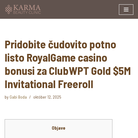
Skip
to
content
Pridobite čudovito potno
listo RoyalGame casino
bonusi za ClubWPT Gold $5M
Invitational Freeroll
by
Gabi Boda
október 12, 2025
Objave