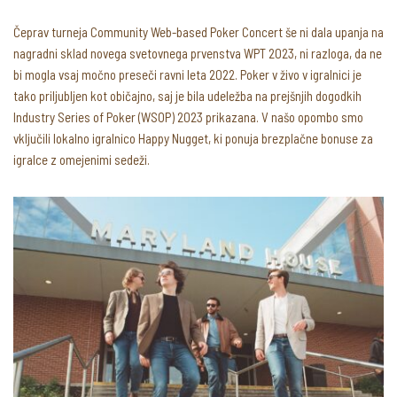
Čeprav turneja Community Web-based Poker Concert še ni dala upanja na
nagradni sklad novega svetovnega prvenstva WPT 2023, ni razloga, da ne
bi mogla vsaj močno preseči ravni leta 2022. Poker v živo v igralnici je
tako priljubljen kot običajno, saj je bila udeležba na prejšnjih dogodkih
Industry Series of Poker (WSOP) 2023 prikazana. V našo opombo smo
vključili lokalno igralnico Happy Nugget, ki ponuja brezplačne bonuse za
igralce z omejenimi sedeži.