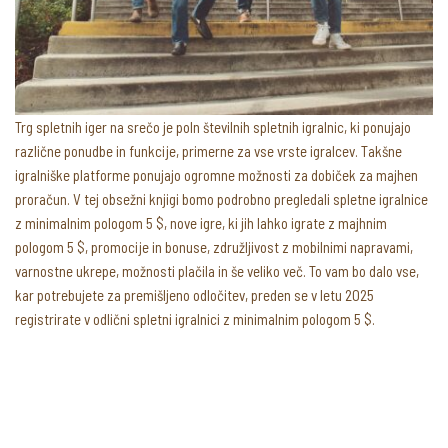
Trg spletnih iger na srečo je poln številnih spletnih igralnic, ki ponujajo
različne ponudbe in funkcije, primerne za vse vrste igralcev. Takšne
igralniške platforme ponujajo ogromne možnosti za dobiček za majhen
proračun. V tej obsežni knjigi bomo podrobno pregledali spletne igralnice
z minimalnim pologom 5 $, nove igre, ki jih lahko igrate z majhnim
pologom 5 $, promocije in bonuse, združljivost z mobilnimi napravami,
varnostne ukrepe, možnosti plačila in še veliko več. To vam bo dalo vse,
kar potrebujete za premišljeno odločitev, preden se v letu 2025
registrirate v odlični spletni igralnici z minimalnim pologom 5 $.