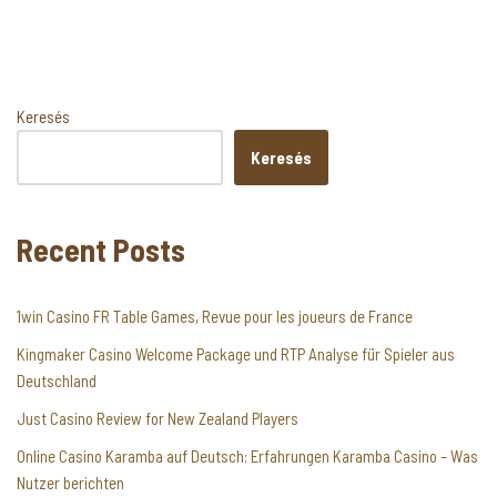
Keresés
Keresés
Recent Posts
1win Casino FR Table Games, Revue pour les joueurs de France
Kingmaker Casino Welcome Package und RTP Analyse für Spieler aus
Deutschland
Just Casino Review for New Zealand Players
Online Casino Karamba auf Deutsch: Erfahrungen Karamba Casino – Was
Nutzer berichten