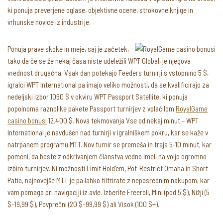
ki ponuja preverjene oglase, objektivne ocene, strokovne knjige in
vrhunske novice iz industrije.
Ponuja prave skoke in meje, saj je začetek,
tako da če se že nekaj časa niste udeležili WPT Global, je njegova
vrednost drugačna. Vsak dan potekajo Feeders turnirji s vstopnino 5 $,
igralci WPT International pa imajo veliko možnosti, da se kvalificirajo za
nedeljski izbor 1060 $ v okviru WPT Passport Satellite, ki ponuja
popolnoma raznolike pakete Passport turnirjev z vplačilom
RoyalGame
casino bonusi
12.400 $. Nova tekmovanja Vse od nekaj minut – WPT
International je navdušen nad turnirji v igralniškem pokru, kar se kaže v
natrpanem programu MTT. Nov turnir se premeša in traja 5-10 minut, kar
pomeni, da boste z odkrivanjem članstva vedno imeli na voljo ogromno
izbiro turnirjev. Ni možnosti Limit Hold'em, Pot-Restrict Omaha in Short
Patio, najnovejše MTT-je pa lahko filtrirate z neposrednim nakupom, kar
vam pomaga pri navigaciji iz avle. Izberite Freeroll, Mini (pod 5 $), Nižji (5
$–19,99 $), Povprečni (20 $–99,99 $) ali Visok (100 $+).