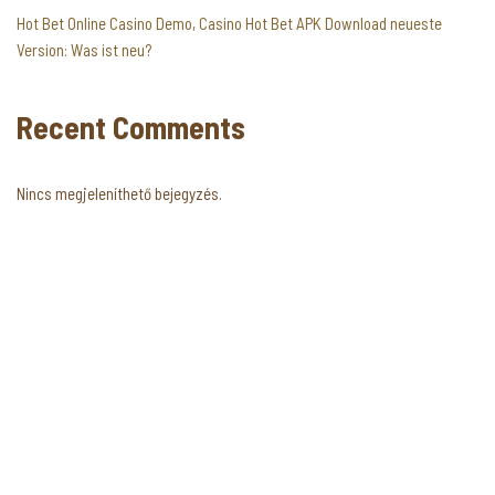
Hot Bet Online Casino Demo, Casino Hot Bet APK Download neueste
Version: Was ist neu?
Recent Comments
Nincs megjeleníthető bejegyzés.