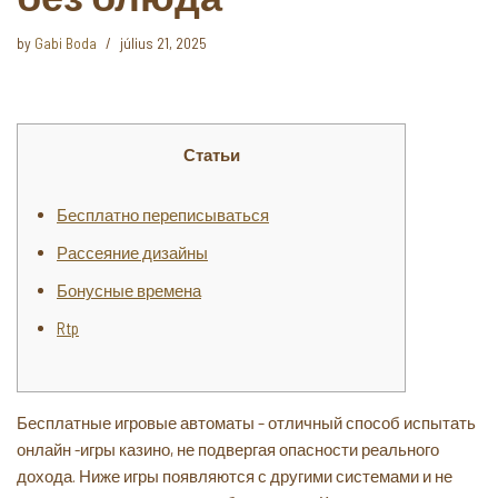
by
Gabi Boda
július 21, 2025
Статьи
Бесплатно переписываться
Рассеяние дизайны
Бонусные времена
Rtp
Бесплатные игровые автоматы – отличный способ испытать
онлайн -игры казино, не подвергая опасности реального
дохода. Ниже игры появляются с другими системами и не