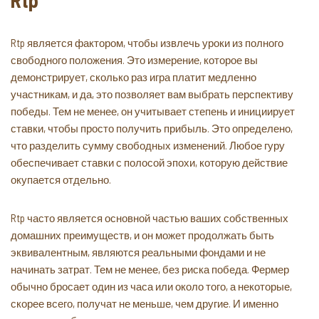
Rtp
Rtp является фактором, чтобы извлечь уроки из полного
свободного положения. Это измерение, которое вы
демонстрирует, сколько раз игра платит медленно
участникам, и да, это позволяет вам выбрать перспективу
победы. Тем не менее, он учитывает степень и инициирует
ставки, чтобы просто получить прибыль. Это определено,
что разделить сумму свободных изменений. Любое гуру
обеспечивает ставки с полосой эпохи, которую действие
окупается отдельно.
Rtp часто является основной частью ваших собственных
домашних преимуществ, и он может продолжать быть
эквивалентным, являются реальными фондами и не
начинать затрат. Тем не менее, без риска победа. Фермер
обычно бросает один из часа или около того, а некоторые,
скорее всего, получат не меньше, чем другие. И именно