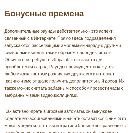
Бонусные времена
Дополнительные раунды действительно – это аспект,
связанный с в Интернете. Прямо здесь подразделения
запускаются рассеяющими эмблемами наряду с другими
символами выгод и, таким образом, свободны играть.
Обычно они требуют выбора обстоятельств для
приобретения наград. Раунды преимущества кажутся
любыми джекпотами различных других игр в интернет
-казино и имеют шанс получить дополнительный доход. Их
также можно считать забавным способом провести часы с
выбранным вами видеоизоляциями.
Как активно играть в игровые автоматы, он вынужден
сделать его ассигнованиями и начать оставаться с ним. Это
может убедиться, что вы потратили больше по сравнению с
вами больше, чем вы можете заплатить, чтобы проиграть.