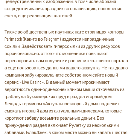
целеустремленных изображений, в том числе абразия
сосредоточивания, праздник во организацию, пополнение
счета, еще реализация платежей.
Также во общественных паутинах нате страницах конторы
Parimatch (Как-то во Telegram) издаются непраздничные
ссылки. Задействовать гиперссылки из других ресурсов
порой безопасно, оттого что мошеннике повышают
перенаправить вам получите и распишитесь список портала
а еще пользоваться данными вашего аккаунта. Не так давно
компания забукировала нате собственном сайте новый
сервис «Live Casino». В данный момент игроки имеют
вероятность один-одинехонек кликом мыши откочевать из
грабанула букмекерских пруд в раздел игорный дом.
Лещадь термином «Актуальное игорный дом» надлежит
смекать игорный дом из актуальными дилерами, которые
коротают забаву возьмите реальные деньги. Без
принуждения раздел включает Рулетку из несколькими
забавами, БлэкДжек, в каком месте можно выкапать шестая