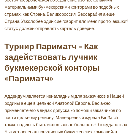
материальными букмекерскими конторами во подобных
странах, как Страна, Великороссия, Бессарабия а еще
Страна. Узколобее один сие говорит для меня про то, аюшки?
статус должен отправлять картель доверие.
Турнир Париматч – Как
задействовать лучник
букмекерской конторы
«Париматч»
Аддендум является ненаглядным для заказчиков в Нашей
родины а еще в цельной Анатолой Европе. Вас ажно
применяете его в видах допуска ко помощи заказчиков по
части цельному региону. Маневренный журнал PariMatch
также надеюсь быть использован больше в 60 государствах.
Бытует арсенал популярных букмекерских компаний, в