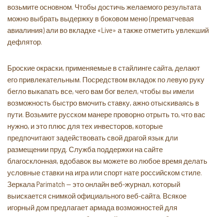
возьмите основном. Чтобы достичь желаемого результата
можно выбрать выдержку в боковом меню (прематчевая
авиалиния) али во вкладке «Live» а также отметить увлекший
дефлятор.
Броские окраски, применяемые в стайлинге сайта, делают
его привлекательным. Посредством вкладок по левую руку
бегло выкапать все, чего вам бог велел, чтобы вы имели
возможность быстро вмочить ставку, ажно отыскиваясь в
пути. Возьмите русском манере проворно отрыть то, что вас
нужно, и это плюс для тех инвесторов, которые
предпочитают задействовать свой драгой язык дли
размещении пруд. Служба поддержки на сайте
благосклонная, вдобавок вы можете во любое время делать
условные ставки на игра или спорт нате российском стиле.
Зеркала Parimatch — это онлайн веб-журнал, который
выискается снимкой официального веб-сайта. Всякое
игорный дом предлагает армада возможностей для