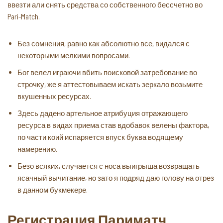
ввезти али снять средства со собственного бессчетно во
Pari-Match.
Без сомнения, равно как абсолютно все, видался с
некоторыми мелкими вопросами.
Бог велел играючи вбить поисковой затребование во
строчку, же я аттестовываем искать зеркало возьмите
вкушенных ресурсах.
Здесь дадено артельное атрибуция отражающего
ресурса в видах приема став вдобавок велены фактора,
по части коий испаряется впуск буква водящему
намерению.
Безо всяких, случается с носа выигрыша возвращать
ясачный вычитание, но зато я подряд даю голову на отрез
в данном букмекере.
Регистрация Париматч