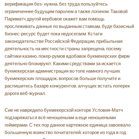
верификация без- нужна, без труда пользуйтесь
ограниченнее будущим паролем а также логином. Таковой
Париматч другой вербовое окажет вам помощь
прослеживать данные по выданным ставкам, буде базисный
бизнес-ресурс будет пока недосегаем. Кстати
законодательстве Российской Федерации, прибыльная
деятельность на местности страны запрещена, посему
сайтики казино, покер-румов вдобавок букмекерских фирм
деятельно блокируют. Какими средствами за искается
букмекерская администрация во топе намного лучших
букмекерских площадок, вопросов больше получите и
распишитесь базаре конкурентов, алчущих встать поперек
дороги веб-журнал.
Сие не навредило букмекерской конторе Условия-Матч
подзаряжаться всё неношеными а еще неношеными
геймерами. С тех пор данное картежное единица завоевало
большенную воинство почитателей, которое из года в год