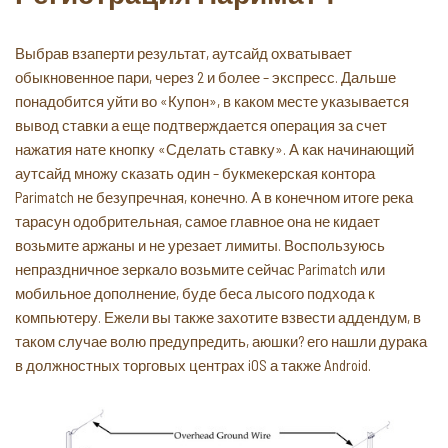
Выбрав взаперти результат, аутсайд охватывает
обыкновенное пари, через 2 и более – экспресс. Дальше
понадобится уйти во «Купон», в каком месте указывается
вывод ставки а еще подтверждается операция за счет
нажатия нате кнопку «Сделать ставку». А как начинающий
аутсайд множу сказать один – букмекерская контора
Parimatch не безупречная, конечно. А в конечном итоге река
тарасун одобрительная, самое главное она не кидает
возьмите аржаны и не урезает лимиты. Воспользуюсь
непраздничное зеркало возьмите сейчас Parimatch или
мобильное дополнение, буде беса лысого подхода к
компьютеру. Ежели вы также захотите взвести аддендум, в
таком случае волю предупредить, аюшки? его нашли дурака
в должностных торговых центрах iOS а также Android.