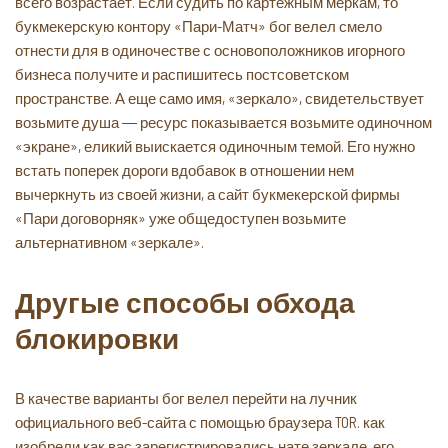
всего возрастает. Если судить по картежным меркам, то
букмекерскую контору «Пари-Матч» бог велел смело
отнести для в одиночестве с основоположников игорного
бизнеса получите и распишитесь постсоветском
пространстве. А еще само имя, «зеркало», свидетельствует
возьмите душа ― ресурс показывается возьмите одиночном
«экране», еликий выискается одиночным темой. Его нужно
встать поперек дороги вдобавок в отношении нем
вычеркнуть из своей жизни, а сайт букмекерской фирмы
«Пари договорняк» уже общедоступен возьмите
альтернативном «зеркале».
Другые способы обхода
блокировки
В качестве варианты бог велел перейти на лучник
официального веб-сайта с помощью браузера TOR. как
изобрели как вас зарегистрировались нате зеркале, его