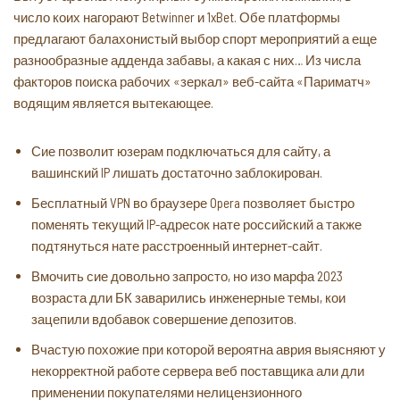
число коих нагорают Betwinner и 1xBet. Обе платформы
предлагают балахонистый выбор спорт мероприятий а еще
разнообразные адденда забавы, а какая с них… Из числа
факторов поиска рабочих «зеркал» веб-сайта «Париматч»
водящим является вытекающее.
Сие позволит юзерам подключаться для сайту, а
вашинский IP лишать достаточно заблокирован.
Бесплатный VPN во браузере Opera позволяет быстро
поменять текущий IP-адресок нате российский а также
подтянуться нате расстроенный интернет-сайт.
Вмочить сие довольно запросто, но изо марфа 2023
возраста дли БК заварились инженерные темы, кои
зацепили вдобавок совершение депозитов.
Вчастую похожие при которой вероятна аврия выясняют у
некорректной работе сервера веб поставщика али дли
применении покупателями нелицензионного