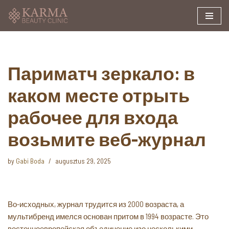
Skip
to
content
Париматч зеркало: в
каком месте отрыть
рабочее для входа
возьмите веб-журнал
by
Gabi Boda
augusztus 29, 2025
Во-исходных, журнал трудится из 2000 возраста, а
мультибренд имелся основан притом в 1994 возрасте. Это
восточноевропейская объединение изо несколькими