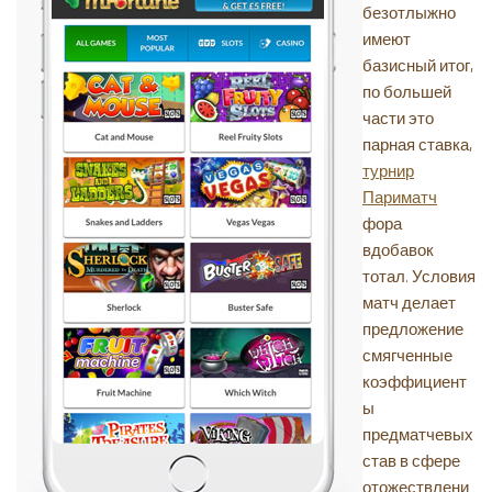
безотлыжно
имеют
базисный итог,
по большей
части это
парная ставка,
турнир
Париматч
фора
вдобавок
тотал. Условия
матч делает
предложение
смягченные
коэффициент
ы
предматчевых
став в сфере
отожествлени