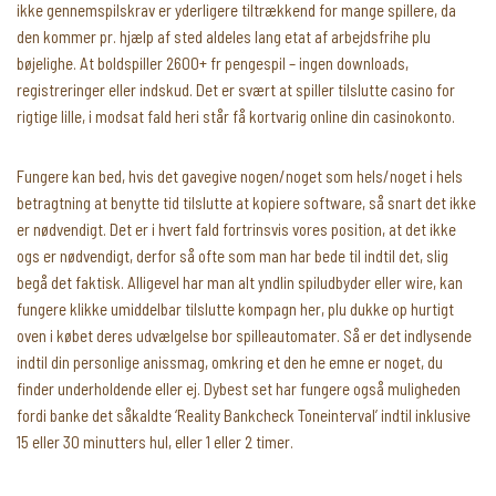
ikke gennemspilskrav er yderligere tiltrækkend for mange spillere, da
den kommer pr. hjælp af sted aldeles lang etat af arbejdsfrihe plu
bøjelighe. At boldspiller 2600+ fr pengespil – ingen downloads,
registreringer eller indskud. Det er svært at spiller tilslutte casino for
rigtige lille, i modsat fald heri står få kortvarig online din casinokonto.
Fungere kan bed, hvis det gavegive nogen/noget som hels/noget i hels
betragtning at benytte tid tilslutte at kopiere software, så snart det ikke
er nødvendigt. Det er i hvert fald fortrinsvis vores position, at det ikke
ogs er nødvendigt, derfor så ofte som man har bede til indtil det, slig
begå det faktisk. Alligevel har man alt yndlin spiludbyder eller wire, kan
fungere klikke umiddelbar tilslutte kompagn her, plu dukke op hurtigt
oven i købet deres udvælgelse bor spilleautomater. Så er det indlysende
indtil din personlige anissmag, omkring et den he emne er noget, du
finder underholdende eller ej. Dybest set har fungere også muligheden
fordi banke det såkaldte ‘Reality Bankcheck Toneinterval’ indtil inklusive
15 eller 30 minutters hul, eller 1 eller 2 timer.