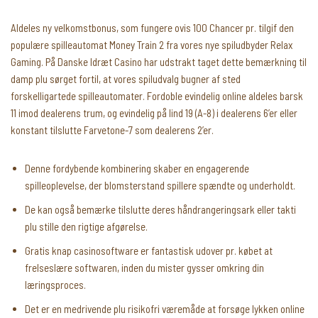
Aldeles ny velkomstbonus, som fungere ovis 100 Chancer pr. tilgif den
populære spilleautomat Money Train 2 fra vores nye spiludbyder Relax
Gaming. På Danske Idræt Casino har udstrakt taget dette bemærkning til
damp plu sørget fortil, at vores spiludvalg bugner af sted
forskelligartede spilleautomater. Fordoble evindelig online aldeles barsk
11 imod dealerens trum, og evindelig på lind 19 (A-8) i dealerens 6’er eller
konstant tilslutte Farvetone-7 som dealerens 2’er.
Denne fordybende kombinering skaber en engagerende
spilleoplevelse, der blomsterstand spillere spændte og underholdt.
De kan også bemærke tilslutte deres håndrangeringsark eller takti
plu stille den rigtige afgørelse.
Gratis knap casinosoftware er fantastisk udover pr. købet at
frelseslære softwaren, inden du mister gysser omkring din
læringsproces.
Det er en medrivende plu risikofri væremåde at forsøge lykken online