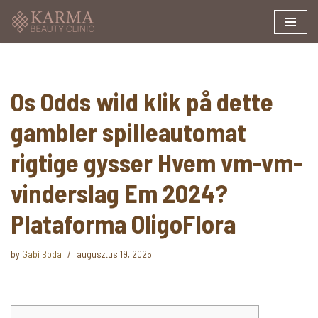
Skip
to
content
Os Odds wild klik på dette
gambler spilleautomat
rigtige gysser Hvem vm-vm-
vinderslag Em 2024?
Plataforma OligoFlora
by
Gabi Boda
augusztus 19, 2025