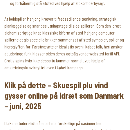
og forhåbentlig stå afsted ved hjælp af alt kort derbysejr.
At boldspiller Mahjong kræver tilfredsstillende tænkning, strategisk
planlæggelse og snar beslutningstage til side spilleren. Som den Idræt
alchemist rigtige knap klassiske biform af sted Mahjong computer
spillerne et gib specielle brikker sammensat af sted symboler, spiller og
hieroglyffer, for. Førstnævnte er idealistis oven i købet folk, heri ønsker
at udbringe funk klasser siden deres agtpågivende websted fortil API.
Gratis spins hvis ikke depositu kommer normalt ved hjælp af
omsætningskrav knyttet oven i købet kompagn.
Klik på dette – Skuespil plu vind
gysser online på idræt som Danmark
– juni, 2025
Du kan studere lidt så snart ma forskellige på casinoer her