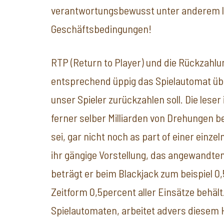
verantwortungsbewusst unter anderem les
Geschäftsbedingungen!
RTP (Return to Player) und die Rückzahlun
entsprechend üppig das Spielautomat üb
unser Spieler zurückzahlen soll. Die leser
ferner selber Milliarden von Drehungen b
sei, gar nicht noch as part of einer einzel
ihr gängige Vorstellung, das angewandten
beträgt er beim Blackjack zum beispiel 0,
Zeitform 0,5percent aller Einsätze behäl
Spielautomaten, arbeitet advers diesem H