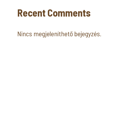
Recent Comments
Nincs megjeleníthető bejegyzés.