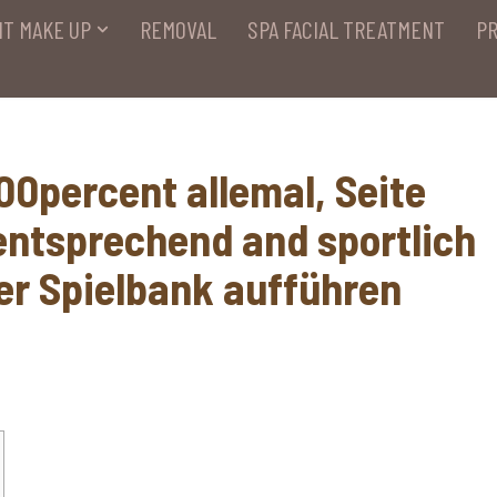
T MAKE UP
REMOVAL
SPA FACIAL TREATMENT
PR
100percent allemal, Seite
ntsprechend and sportlich
iter Spielbank aufführen