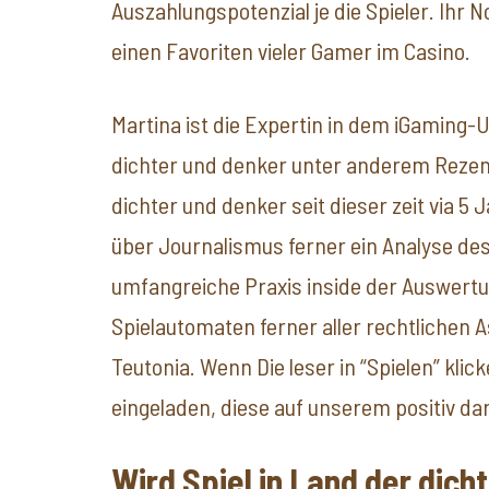
Auszahlungspotenzial je die Spieler. Ihr 
einen Favoriten vieler Gamer im Casino.
Martina ist die Expertin in dem iGaming-
dichter und denker unter anderem Rezen
dichter und denker seit dieser zeit via 5 J
über Journalismus ferner ein Analyse de
umfangreiche Praxis inside der Auswert
Spielautomaten ferner aller rechtlichen 
Teutonia. Wenn Die leser in “Spielen” kli
eingeladen, diese auf unserem positiv dar
Wird Spiel in Land der dich