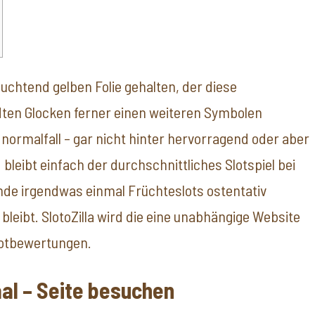
uchtend gelben Folie gehalten, der diese
n Glocken ferner einen weiteren Symbolen
m normalfall – gar nicht hinter hervorragend oder aber
bleibt einfach der durchschnittliches Slotspiel bei
nde irgendwas einmal Früchteslots ostentativ
 bleibt.
SlotoZilla wird die eine unabhängige Website
lotbewertungen.
al – Seite besuchen