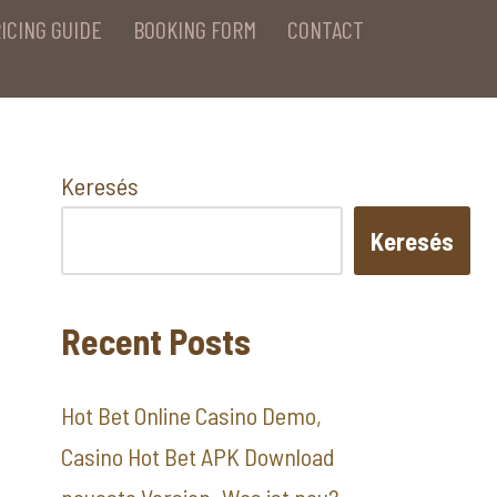
ICING GUIDE
BOOKING FORM
CONTACT
Keresés
Keresés
Recent Posts
Hot Bet Online Casino Demo,
Casino Hot Bet APK Download