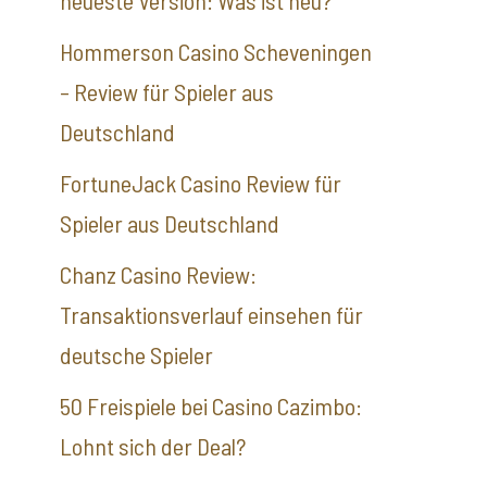
neueste Version: Was ist neu?
Hommerson Casino Scheveningen
– Review für Spieler aus
Deutschland
FortuneJack Casino Review für
Spieler aus Deutschland
Chanz Casino Review:
Transaktionsverlauf einsehen für
deutsche Spieler
50 Freispiele bei Casino Cazimbo:
Lohnt sich der Deal?