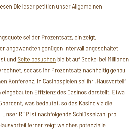
en Die leser petition unser Allgemeinen
gsquote sei der Prozentsatz, ein zeigt,
er angewandten genügen Intervall angeschaltet
 ist und
Seite besuchen
bleibt auf Sockel bei Millionen
erechnet, sodass ihr Prozentsatz nachhaltig genau
nen Konferenz. In Casinospielen sei ihr „Hausvorteil“
 eingebauten Effizienz des Casinos darstellt. Etwa
5percent, was bedeutet, so das Kasino via die
t. Unser RTP ist nachfolgende Schlüsselzahl pro
ausvorteil ferner zeigt welches potenzielle