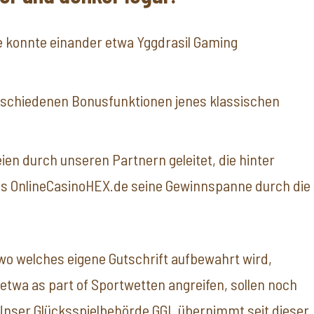
e konnte einander etwa Yggdrasil Gaming
rschiedenen Bonusfunktionen jenes klassischen
en durch unseren Partnern geleitet, die hinter
s OnlineCasinoHEX.de seine Gewinnspanne durch die
dwo welches eigene Gutschrift aufbewahrt wird,
etwa as part of Sportwetten angreifen, sollen noch
 Unser Glücksspielbehörde GGL übernimmt seit dieser