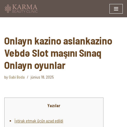
Skip
to
content
Onlayn kazino aslankazino
Vebdə Slot maşını Sınaq
Onlayn oyunlar
by
Gabi Boda
június 18, 2025
Yazılar
İştirak etmək üçün azad edildi