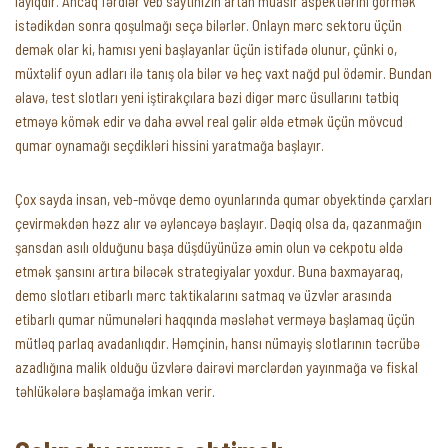
layiqdir. Ancaq fərdlər veb saytınızın artan müasir aspektlərini görmək
istədikdən sonra qoşulmağı seçə bilərlər. Onlayn mərc sektoru üçün
demək olar ki, hamısı yeni başlayanlar üçün istifadə olunur, çünki o,
müxtəlif oyun adları ilə tanış ola bilər və heç vaxt nağd pul ödəmir. Bundan
əlavə, test slotları yeni iştirakçılara bəzi digər mərc üsullarını tətbiq
etməyə kömək edir və daha əvvəl real gəlir əldə etmək üçün mövcud
qumar oynamağı seçdikləri hissini yaratmağa başlayır.
Çox sayda insan, veb-mövqe demo oyunlarında qumar obyektində çarxları
çevirməkdən həzz alır və əyləncəyə başlayır. Dəqiq olsa da, qazanmağın
şansdan asılı olduğunu başa düşdüyünüzə əmin olun və cekpotu əldə
etmək şansını artıra biləcək strategiyalar yoxdur. Buna baxmayaraq,
demo slotları etibarlı mərc taktikalarını satmaq və üzvlər arasında
etibarlı qumar nümunələri haqqında məsləhət verməyə başlamaq üçün
mütləq parlaq avadanlıqdır. Həmçinin, hansı nümayiş slotlarının təcrübə
azadlığına malik olduğu üzvlərə dairəvi mərclərdən yayınmağa və fiskal
təhlükələrə başlamağa imkan verir.