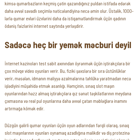
kimsə qumarbazların keçmiş çətin qazandığınız puldan istifadə edərək
daha əvvəl savadlı seçimlə nəticələndiyinə necə əmin olur. Üstəlik, 1000-
lərlə qumar evləri üzvlərini daha da istiqamətləndirmək üçün qadının
ödəniş faizlərini internet saytında yerləşdirir.
Sadəcə heç bir yemək məcburi deyil
İnternet kazinoları test sabit axınından öyrənmək üçün iştirakçılara bir
çox mövqe video oyunları verir. Bu, fiziki şəxslərə bir sıra üstünlüklər
verir, məsələn, idmanın maliyyə azalmalarına təhlükə yaratmadan necə
işlədiyini müşahidə etmək asanlığı. Həmçinin, sınaq slot maşın
oyunlarından həzz almaq iştirakçılara qız sənət təşkilatlarının meydana
çıxmasına və real pul oyunlarına daha əvvəl çatan məbləğlərə inamını
artırmağa kömək edir.
Düzgün gəlirli qumar oyunları üçün oyun adlarından fərqli olaraq, sınaq
slot maşınlarının oyunları oynamaq azadlığına malikdir və diş protezinə