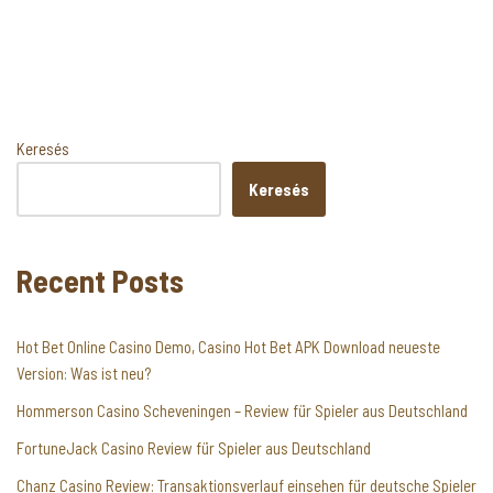
Keresés
Keresés
Recent Posts
Hot Bet Online Casino Demo, Casino Hot Bet APK Download neueste
Version: Was ist neu?
Hommerson Casino Scheveningen – Review für Spieler aus Deutschland
FortuneJack Casino Review für Spieler aus Deutschland
Chanz Casino Review: Transaktionsverlauf einsehen für deutsche Spieler