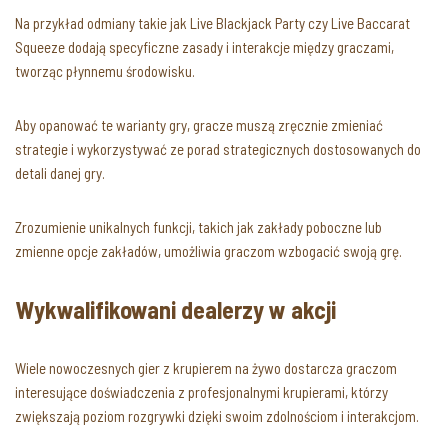
Na przykład odmiany takie jak Live Blackjack Party czy Live Baccarat
Squeeze dodają specyficzne zasady i interakcje między graczami,
tworząc płynnemu środowisku.
Aby opanować te warianty gry, gracze muszą zręcznie zmieniać
strategie i wykorzystywać ze porad strategicznych dostosowanych do
detali danej gry.
Zrozumienie unikalnych funkcji, takich jak zakłady poboczne lub
zmienne opcje zakładów, umożliwia graczom wzbogacić swoją grę.
Wykwalifikowani dealerzy w akcji
Wiele nowoczesnych gier z krupierem na żywo dostarcza graczom
interesujące doświadczenia z profesjonalnymi krupierami, którzy
zwiększają poziom rozgrywki dzięki swoim zdolnościom i interakcjom.