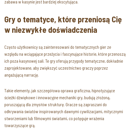
zabawa w kasynie jest bardziej ekscytująca.
Gry o tematyce, które przeniosą Cię
w niezwykłe doświadczenia
Często użytkownicy są zainteresowani do tematycznych gier ze
względu na wciągające przeżycia i fascynujące historie, które przenoszą
ich poza kasynowej sali. Te gry oferują przygody tematyczne, dokładnie
zaprojektowane, aby zwiększyć uczestnictwo graczy poprzez
angażującą narrację.
Takie elementy, jak szczegółowa oprawa graficzna, hipnotyzujące
ścieżki dźwiękowe i innowacyjne mechaniki gry, budują złożoną,
poruszającą dla zmysłów strukturę. Gracze są zapraszani do
odkrywania światów inspirowanych dawnymi cywilizacjami, mitycznymi
stworzeniami lub filmowymi światami, co potęguje wrażenia
towarzyszące grą.