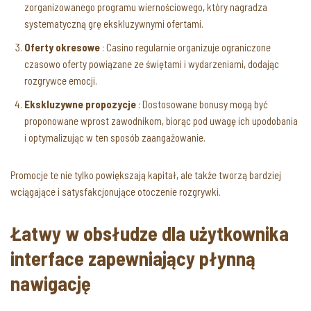
zorganizowanego programu wiernościowego, który nagradza
systematyczną grę ekskluzywnymi ofertami.
Oferty okresowe
: Casino regularnie organizuje ograniczone
czasowo oferty powiązane ze świętami i wydarzeniami, dodając
rozgrywce emocji.
Ekskluzywne propozycje
: Dostosowane bonusy mogą być
proponowane wprost zawodnikom, biorąc pod uwagę ich upodobania
i optymalizując w ten sposób zaangażowanie.
Promocje te nie tylko powiększają kapitał, ale także tworzą bardziej
wciągające i satysfakcjonujące otoczenie rozgrywki.
Łatwy w obsłudze dla użytkownika
interface zapewniający płynną
nawigację