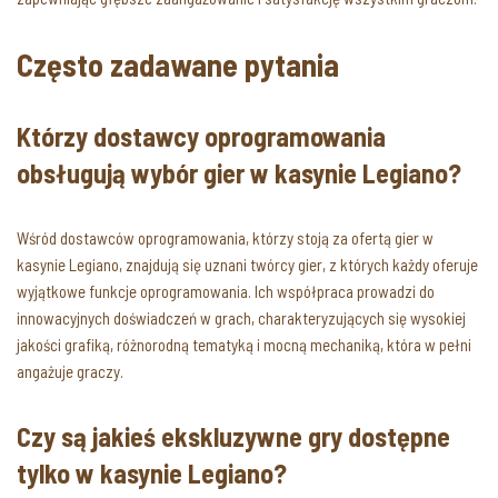
Często zadawane pytania
Którzy dostawcy oprogramowania
obsługują wybór gier w kasynie Legiano?
Wśród dostawców oprogramowania, którzy stoją za ofertą gier w
kasynie Legiano, znajdują się uznani twórcy gier, z których każdy oferuje
wyjątkowe funkcje oprogramowania. Ich współpraca prowadzi do
innowacyjnych doświadczeń w grach, charakteryzujących się wysokiej
jakości grafiką, różnorodną tematyką i mocną mechaniką, która w pełni
angażuje graczy.
Czy są jakieś ekskluzywne gry dostępne
tylko w kasynie Legiano?