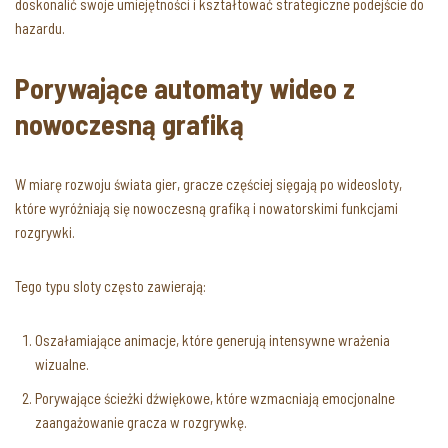
doskonalić swoje umiejętności i kształtować strategiczne podejście do
hazardu.
Porywające automaty wideo z
nowoczesną grafiką
W miarę rozwoju świata gier, gracze częściej sięgają po wideosloty,
które wyróżniają się nowoczesną grafiką i nowatorskimi funkcjami
rozgrywki.
Tego typu sloty często zawierają:
Oszałamiające animacje, które generują intensywne wrażenia
wizualne.
Porywające ścieżki dźwiękowe, które wzmacniają emocjonalne
zaangażowanie gracza w rozgrywkę.