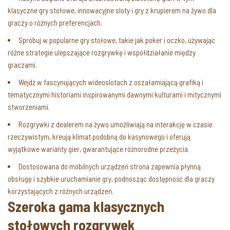
klasyczne gry stołowe, innowacyjne sloty i gry z krupierem na żywo dla
graczy o różnych preferencjach.
Spróbuj w popularne gry stołowe, takie jak poker i oczko, używając
różne strategie ulepszające rozgrywkę i współdziałanie między
graczami.
Wejdź w fascynujących wideoslotach z oszałamiającą grafiką i
tematycznymi historiami inspirowanymi dawnymi kulturami i mitycznymi
stworzeniami.
Rozgrywki z dealerem na żywo umożliwiają na interakcję w czasie
rzeczywistym, kreują klimat podobną do kasynowego i oferują
wyjątkowe warianty gier, gwarantujące różnorodne przeżycia.
Dostosowana do mobilnych urządzeń strona zapewnia płynną
obsługę i szybkie uruchamianie gry, podnosząc dostępność dla graczy
korzystających z różnych urządzeń.
Szeroka gama klasycznych
stołowych rozgrywek