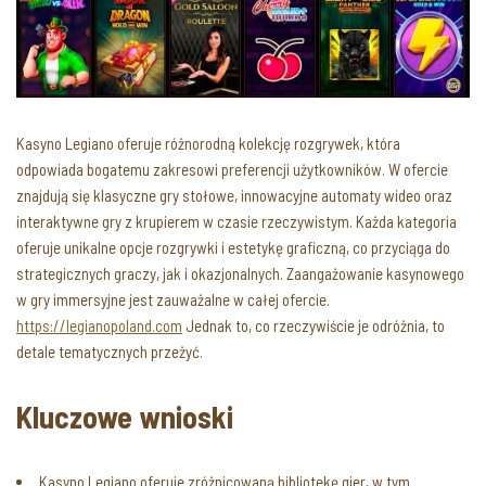
Kasyno Legiano oferuje różnorodną kolekcję rozgrywek, która
odpowiada bogatemu zakresowi preferencji użytkowników. W ofercie
znajdują się klasyczne gry stołowe, innowacyjne automaty wideo oraz
interaktywne gry z krupierem w czasie rzeczywistym. Każda kategoria
oferuje unikalne opcje rozgrywki i estetykę graficzną, co przyciąga do
strategicznych graczy, jak i okazjonalnych. Zaangażowanie kasynowego
w gry immersyjne jest zauważalne w całej ofercie.
https://legianopoland.com
Jednak to, co rzeczywiście je odróżnia, to
detale tematycznych przeżyć.
Kluczowe wnioski
Kasyno Legiano oferuje zróżnicowaną bibliotekę gier, w tym