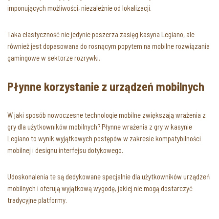
imponujących możliwości, niezależnie od lokalizacji.
Taka elastyczność nie jedynie poszerza zasięg kasyna Legiano, ale
również jest dopasowana do rosnącym popytem na mobilne rozwiązania
gamingowe w sektorze rozrywki.
Płynne korzystanie z urządzeń mobilnych
W jaki sposób nowoczesne technologie mobilne zwiększają wrażenia z
gry dla użytkowników mobilnych? Płynne wrażenia z gry w kasynie
Legiano to wynik wyjątkowych postępów w zakresie kompatybilności
mobilnej i designu interfejsu dotykowego.
Udoskonalenia te są dedykowane specjalnie dla użytkowników urządzeń
mobilnych i oferują wyjątkową wygodę, jakiej nie mogą dostarczyć
tradycyjne platformy.