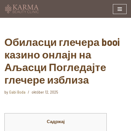
Skip
to
content
Обиласци глечера booi
казино онлајн на
Аљасци Погледајте
глечере изблиза
by
Gabi Boda
október 12, 2025
Садржај