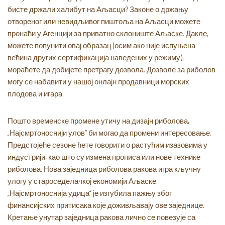
бисте држали халибут на Аљасци? Законе о држању
отвореног или невидљивог пиштоља на Аљасци можете
пронаћи у Агенцији за приватно склониште Аљаске. Дакле,
можете попунити овај образац (осим ако није испуњена
већина других сертификација наведених у режиму),
мораћете да добијете претрагу дозвола. Дозволе за риболов
могу се набавити у нашој онлајн продавници морских
плодова и игара.
Пошто временске промене утичу на дизајн риболова,
„Најсмртоноснији улов“ би могао да промени интересовање.
Предстојеће сезоне ћете говорити о растућим изазовима у
индустрији, као што су измена прописа или нове технике
риболова. Нова заједница риболова ракова игра кључну
улогу у староседелачкој економији Аљаске.
„Најсмртоноснија удица“ је изгубила пажњу због
финансијских притисака које доживљавају ове заједнице.
Кретање унутар заједница ракова лично се повезује са