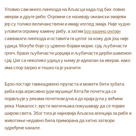
Уловио сам много лингкода на Аљасци када год бих ловио
иверак и друге рибе. Огромни се називају океански змајеви
јер су толико величанствени и имају изглед змаја. Није чудно
уловити огромну камену рибу, а затим
booi казино онлајн
сажвакати лингкода и оставити га целог за кожу док још није
удица. Могуће боје су црвено-бојави морис сјај, љубичасти
гргеч, браон љубичасти џорџија и љубичасти дерби шампион
сјај. Џиг са неколико удица у њему је идеалан за иверак, иако
има спор загриз и тешко га је укачити.
Брзо постаје тамноцрвено-пругаста и можете бити зубата
риба која агресивно јури мушице! Кета ће почети да се
појављује у рекама почетком јуна и до краја јула у већини
река. Нажалост, врсте матичњака покушавају да се појаве
широм света. Због тога је најновија Аљаска агенција за рибе и
животиње недавно била приморана да хитно затвори
одређене канале.