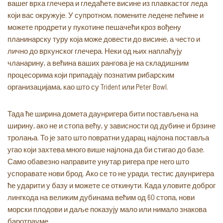
вашег врха глечера и гледаћете висине из плавкастог леда
који вас окружује. У супротном, помените ледене пећине и
можете продрети у пукотине пешачећи кроз вођену
планинарску туру која може довести до висине, а често и
лично до врхунског глечера. Неки од њих наплаћују
чланарину, а већина ваших рангова је на складишним
процесорима који припадају познатим рибарским
организацијама, као што су Trident или Peter Bowl.
Тада ће ширина домета даунригера бити постављена на
ширину, ако не и стопа већу, у зависности од дубине и брзине
тролања. То је зато што повратни ударац најлона поставља
угао који захтева много више најлона да би стигао до базе.
Само обавезно направите унутар ригера пре него што
успоравате нови брод. Ако се то не уради, тестис даунригера
ће ударити у базу и можете се откинути. Када уловите доброг
лингкода на великим дубинама већим од 60 стопа, нови
морски плодови и даље показују мало или нимало знакова
баротрауме.