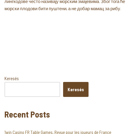
лингкодове често називају морским змајевима. Због тога ће
морски плодови бити пуштени, а не добар мамац за рибу.
Keresés
Keresés
Recent Posts
1win Casino FR Table Games, Revue pour les joueurs de France