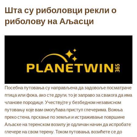
Шта су риболовци рекли о
риболову на Аљасци
Посебна путовања су направљена да задовоље посматраче
птица или фока, ако сте други, то је заправо за свакога да има
чланове породице. Учествујте у безбедном независном
путовању које вам омогућава приступ глечерима. Вожња
преко стена, прскање по земљи и истраживање површине
Аљаске на теренском возилу је одличан начин да испробате
глечере на свом терену. Током путовања, возићете се до