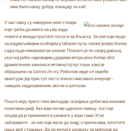
има било какву добру локацију за хаб.
У наставку су наведене неке ствари
које треба да имате на уму када
ловите и можда пуштате лососа на Аљаску. За оне који жуде
за издржљивијим осећајем утабаног пута, свеже језеро Копер
сада нуди невероватан изазов. Познато је по својој дивљој,
укусној риби, најновијим ударима ветра реке Копер због
драматичних кањона и нетакнутој пустоши, како је
објашњено на SalmonLife.org. Риболов овде се окреће
авантури, јер приступ често значи само мало енергије –
чамцем, хидроавионом, ако не и шетњом.
Пошто игру прате тихе мелодије, освајање добитака изазива
позитиван риф. Ако вам песме одвлаче пажњу, постоји
опција да је промените и уживате у игри сами. И не
заборавите – за оне који желе да знају о прописима, посетите
нашу веб страницу. Да ли желите дозволу за риболов да