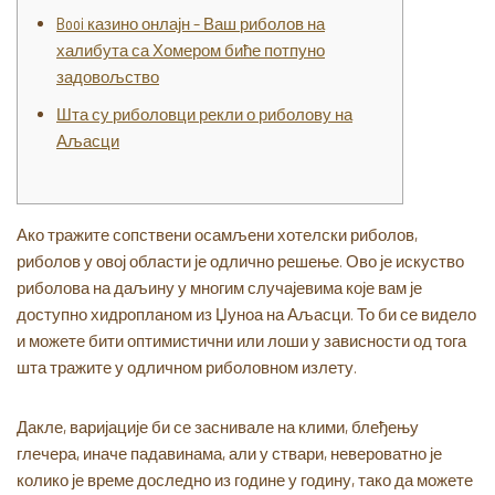
Booi казино онлајн – Ваш риболов на
халибута са Хомером биће потпуно
задовољство
Шта су риболовци рекли о риболову на
Аљасци
Ако тражите сопствени осамљени хотелски риболов,
риболов у овој области је одлично решење. Ово је искуство
риболова на даљину у многим случајевима које вам је
доступно хидропланом из Џуноа на Аљасци.
То би се видело
и можете бити оптимистични или лоши у зависности од тога
шта тражите у одличном риболовном излету.
Дакле, варијације би се заснивале на клими, блеђењу
глечера, иначе падавинама, али у ствари, невероватно је
колико је време доследно из године у годину, тако да можете