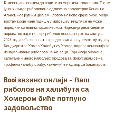
12 месеци са сваким да радите на морским плодовима. Током
јуна, хиљаде риболоваца одлазе на полуострво Кенаи на
Аљасци са једним циљем – ловом на нове сјајне рибе. Међу
врстама које чине годишњу миграцију, ништа се не може
поредити са новим лосом нерком. Најновија река Кенаи је
вероватно најактивнији риболов лососа нерке на свету, а
2025. године ће вероватно представити нову изузетну годину.
Кандидати за Хомер Халибут су Хомер, водећа компанија за
изнајмљивање риболова на Аљасци. Који имају обучене
капетане и много најбољих бродова за, фокусирам се на
трофејни халибут, рибу, каменчиће и одмор са бакаларом.
Booi казино онлајн – Ваш
риболов на халибута са
Хомером биће потпуно
задовољство