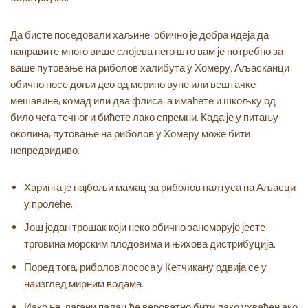
Да бисте поседовали хаљине, обично је добра идеја да
направите много више слојева него што вам је потребно за
ваше путовање на риболов халибута у Хомеру. Аљасканци
обично носе доњи део од мерино вуне или вештачке
мешавине, комад или два флиса, а имаћете и шкољку од
било чега течног и бићете лако спремни. Када је у питању
околина, путовање на риболов у Хомеру може бити
непредвидиво.
Харинга је најбољи мамац за риболов палтуса на Аљасци
у пролеће.
Још један трошак који неко обично занемарује јесте
трговина морским плодовима и њихова дистрибуција.
Поред тога, риболов лососа у Кетчикану одвија се у
наизглед мирним водама.
Иако не, лагани палац ће вероватно бити лако ухваћен ако