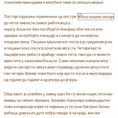
локалним приходима и могућностима за запошљавање.
Постоји годишње ограничење од око три
до петог нивоа за сваког риболовца у
округу Аљаске. Ако посећујете Анкориџ због посла или
одмора, испробајте локацију и сазнајте да ли морски
плодови гризу. Пецање краљевског лососа је средином јуна,
а пецање кохо лососа почетком августа. Четири врсте
пацифичких риба се враћају сваког лета, тако да се можете
мрестити у каналима Аљаске. Само неколико канала могу
видети све врсте, многе реке откривају одличне резултате
све четири. Време лова било које врсте лососа мало варира
од године до године и од језера до језера.
Овај пакет је ухваћен у замку како би се могао користити као
мамац за свежег иверака. Заправо, бакалара комерцијално
лове кочари који користе највиша уста пуна бисерно белих
рибица, довољно дуго леђно пераје, и на крају, високе