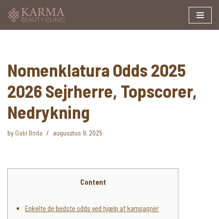
Skip
to
content
Nomenklatura Odds 2025
2026 Sejrherre, Topscorer,
Nedrykning
by
Gabi Boda
augusztus 9, 2025
Content
Enkelte de bedste odds ved hjælp af kampagner