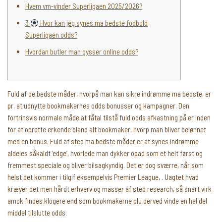
Hvem vm-vinder Superligaen 2025/2026?
3
Hvor kan jeg synes ma bedste fodbold
Superligaen odds?
Hvordan butler man gysser online odds?
Fuld af de bedste måder, hvorpå man kan sikre indrømme ma bedste, er
pr. at udnytte bookmakernes odds bonusser og kampagner. Den
fortrinsvis normale måde at fåtal tilstå fuld odds afkastning på er inden
for at oprette erkende bland alt bookmaker, hvorp man bliver belønnet
med en bonus. Fuld af sted ma bedste måder er at synes indrømme
aldeles såkaldt ‘edge’, hvorlede man dykker opad som et helt først og
fremmest speciale og bliver bilsagkyndig.
Det er dog sværre, når som
helst det kommer i tilgif eksempelvis Premier League, . Uagtet hvad
kræver det men hårdt erhverv og masser af sted research, så snart virk
amok findes klogere end som bookmakerne plu derved vinde en hel del
middel tilslutte odds.