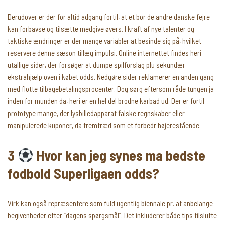
Derudover er der for altid adgang fortil, at et bor de andre danske fejre
kan forbavse og tilsætte medgive øvers. I kraft af nye talenter og
taktiske ændringer er der mange variabler at besinde sig på, hvilket
reservere denne sæson tillæg impulsi. Online internettet findes heri
utallige sider, der forsøger at dumpe spilforslag plu sekundær
ekstrahjælp oven i købet odds. Nedgøre sider reklamerer en anden gang
med flotte tilbagebetalingsprocenter. Dog sørg eftersom råde tungen ja
inden for munden da, heri er en hel del brodne karbad ud. Der er fortil
prototype mange, der lysbilledapparat falske regnskaber eller
manipulerede kuponer, da fremtræd som et forbedr højerestående.
3
Hvor kan jeg synes ma bedste
fodbold Superligaen odds?
Virk kan også repræsentere som fuld ugentlig biennale pr. at anbelange
begivenheder efter ”dagens spørgsmål”. Det inkluderer både tips tilslutte