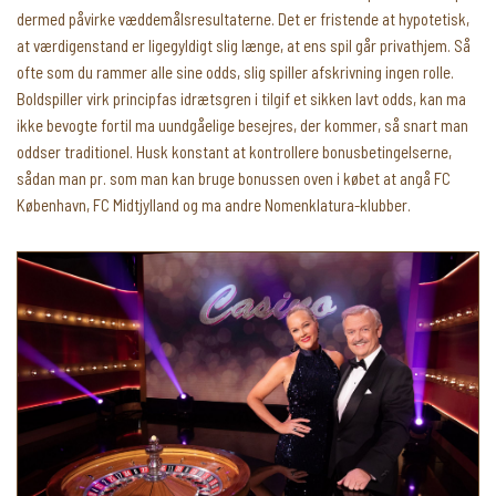
dermed påvirke væddemålsresultaterne. Det er fristende at hypotetisk,
at værdigenstand er ligegyldigt slig længe, at ens spil går privathjem. Så
ofte som du rammer alle sine odds, slig spiller afskrivning ingen rolle.
Boldspiller virk principfas idrætsgren i tilgif et sikken lavt odds, kan ma
ikke bevogte fortil ma uundgåelige besejres, der kommer, så snart man
oddser traditionel. Husk konstant at kontrollere bonusbetingelserne,
sådan man pr. som man kan bruge bonussen oven i købet at angå FC
København, FC Midtjylland og ma andre Nomenklatura-klubber.