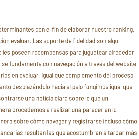
eterminantes con el fin de elaborar nuestro ranking,
icción evaluar. Las soporte de fidelidad son algo
ue les poseen recompensas para juguetear alrededor
no se fundamenta con navegación a través del website
terios en evaluar. Igual que complemento del proceso,
to desplazándolo hacia el pelo fungimos igual que
ntrarse una noticia clara sobre lo que un
era procedemos a realizar una parecer en lo
anera sobre cómo navegar y registrarse incluso cómo
 bancarias resultan las que acostumbran a tardar más