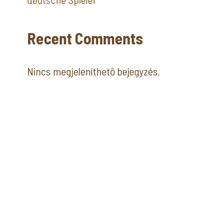
Recent Comments
Nincs megjeleníthető bejegyzés.