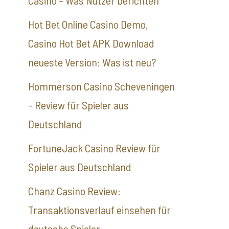
Casino – Was Nutzer berichten
Hot Bet Online Casino Demo,
Casino Hot Bet APK Download
neueste Version: Was ist neu?
Hommerson Casino Scheveningen
– Review für Spieler aus
Deutschland
FortuneJack Casino Review für
Spieler aus Deutschland
Chanz Casino Review:
Transaktionsverlauf einsehen für
deutsche Spieler