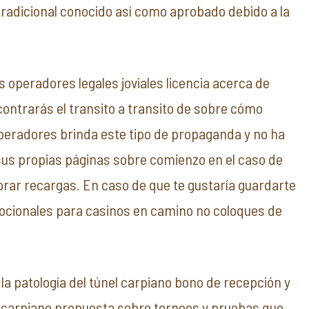
adicional conocido así­ como aprobado debido a la
s operadores legales joviales licencia acerca de
contrarás el transito a transito de sobre cómo
operadores brinda este tipo de propaganda y no ha
sus propias páginas sobre comienzo en el caso de
rar recargas. En caso de que te gustaría guardarte
ocionales para casinos en camino no coloques de
la patologí­a del túnel carpiano bono de recepción y
nel carpiano propuesta sobre torneos y pruebas que