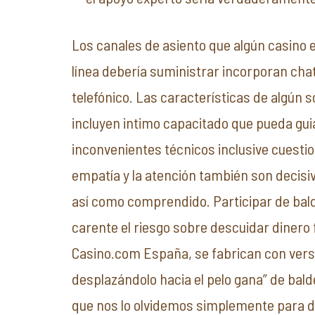
Los canales de asiento que algún casino 
línea debería suministrar incorporan chat
telefónico. Las características de algún s
incluyen intimo capacitado que pueda gu
inconvenientes técnicos inclusive cuestio
empatía y la atención también son decisiv
así­ como comprendido. Participar de bald
carente el riesgo sobre descuidar dinero 
Casino.com España, se fabrican con ver
desplazándolo hacia el pelo gana” de bald
que nos lo olvidemos simplemente para dive