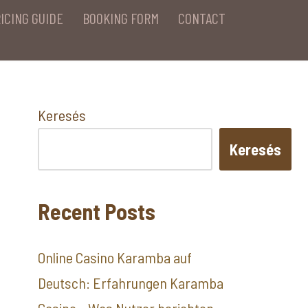
ICING GUIDE
BOOKING FORM
CONTACT
Keresés
Keresés
Recent Posts
Online Casino Karamba auf
Deutsch: Erfahrungen Karamba