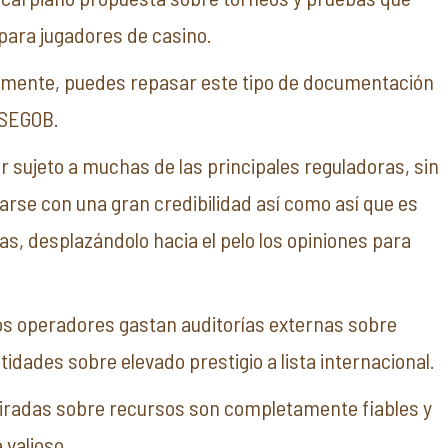
para jugadores de casino.
amente, puedes repasar este tipo de documentación
 SEGOB.
 sujeto a muchas de las principales reguladoras, sin
se con una gran credibilidad así­ como así que es
as, desplazándolo hacia el pelo los opiniones para
 los operadores gastan auditorías externas sobre
tidades sobre elevado prestigio a lista internacional.
etiradas sobre recursos son completamente fiables y
 valioso.