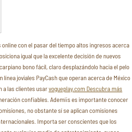
 online con el pasar del tiempo altos ingresos acerca
osiciona igual que la excelente decisión de nuevos
 carpiano bono fácil, claro desplazándolo hacia el pelo
n línea joviales PayCash que operan acerca de México
n a las clientes usar
vogueplay.com Descubra más
neración confiables. Ademí¡s es importante conocer
omisiones, no obstante sí se aplican comisiones
ernacionales. Importa ser conscientes que los