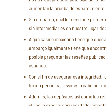
aumentan la prueba de esparcimiento 
Sin embargo, cual lo mencioné primer
sin intermediarios en nuestro lugar de
Algún casino mexicano tiene que quedar
embargo igualmente tiene que encontrar
posible preguntar las reseñas publicad
usuarios.
Con el fin de asegurar esa integridad,
forma periódica, llevadas a cabo por en
Ademí¡s, las depósitos así­ como los r
el apoyo experto serí­a verdaderamente