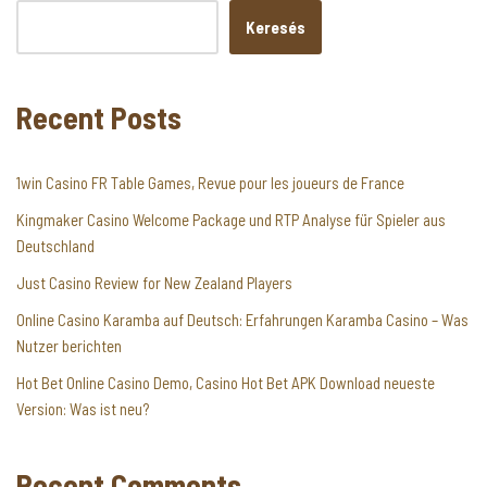
Keresés
Recent Posts
1win Casino FR Table Games, Revue pour les joueurs de France
Kingmaker Casino Welcome Package und RTP Analyse für Spieler aus
Deutschland
Just Casino Review for New Zealand Players
Online Casino Karamba auf Deutsch: Erfahrungen Karamba Casino – Was
Nutzer berichten
Hot Bet Online Casino Demo, Casino Hot Bet APK Download neueste
Version: Was ist neu?
Recent Comments