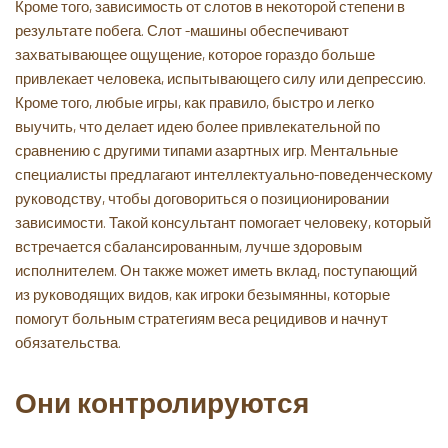
Кроме того, зависимость от слотов в некоторой степени в
результате побега. Слот -машины обеспечивают
захватывающее ощущение, которое гораздо больше
привлекает человека, испытывающего силу или депрессию.
Кроме того, любые игры, как правило, быстро и легко
выучить, что делает идею более привлекательной по
сравнению с другими типами азартных игр. Ментальные
специалисты предлагают интеллектуально-поведенческому
руководству, чтобы договориться о позиционировании
зависимости. Такой консультант помогает человеку, который
встречается сбалансированным, лучше здоровым
исполнителем. Он также может иметь вклад, поступающий
из руководящих видов, как игроки безымянны, которые
помогут больным стратегиям веса рецидивов и начнут
обязательства.
Они контролируются