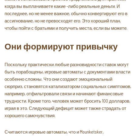
когда вы выплачиваете какие -либо реальные деньги. И
последнее, но не менее важное, обычно конвертируют его в
ассигнование, но не превосходят его. Это хороший план,
чтобы пойти с братьями и получить места, если вы можете.
Они формируют привычку
Поскольку практически любые разновидности ставок могут
быть порабощены, игровые автоматы с документами власти
особенно сложны. Что они создают эмоциональный
сюрприз, становятся катализатором социальных симптомов,
например, отфильтровали связи и начинают финансовые
трудности. Кроме того, человек может бросить 100 долларов,
играя в это. Следующий дефицит может также страдать от
хорошего самочувствия.
Считаются игровые автоматы, что и Mounketsker,