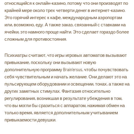
относящийся к онлайн-казино, потому что они производят по
крайней мере около трех четверти денег в интернет-казино.
Это горячий интерес к кафе, международным аэропортам
или, возможно, еду. А также заказ, связанный с ставками на
ячейки, это намного проще найти. Это сделает гораздо более
сложным для противостояния.
Психиатры считают, что игры игровых автоматов вызывают
привыкание, поскольку они вызывают новую
дополнительную программу Brain’ersus, чтобы почувствовать
себя чувствительным и начать желание. Они делают это на
пульсирующем оборудовании и освещении, тонах, а также на
других заметных стимулах. Фантазия относительно
регулирования, возникшая в результате убеждения в том,
что вы могли бы сразиться с аппаратом, нажимая обмен на
только время, является дополнительным учитыванием
привыкаемости девушки.