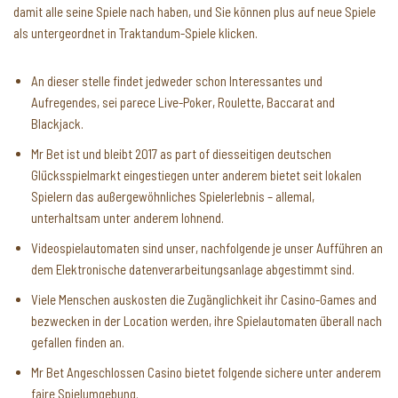
damit alle seine Spiele nach haben, und Sie können plus auf neue Spiele
als untergeordnet in Traktandum-Spiele klicken.
An dieser stelle findet jedweder schon Interessantes und
Aufregendes, sei parece Live-Poker, Roulette, Baccarat and
Blackjack.
Mr Bet ist und bleibt 2017 as part of diesseitigen deutschen
Glücksspielmarkt eingestiegen unter anderem bietet seit lokalen
Spielern das außergewöhnliches Spielerlebnis – allemal,
unterhaltsam unter anderem lohnend.
Videospielautomaten sind unser, nachfolgende je unser Aufführen an
dem Elektronische datenverarbeitungsanlage abgestimmt sind.
Viele Menschen auskosten die Zugänglichkeit ihr Casino-Games and
bezwecken in der Location werden, ihre Spielautomaten überall nach
gefallen finden an.
Mr Bet Angeschlossen Casino bietet folgende sichere unter anderem
faire Spielumgebung.