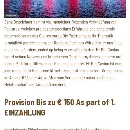
Ganz Bezeichner kommt via irgendeiner folgenden Verknüpfung von
Features, welches pro das einzigartiges Erfahrung and anhaltende
Neuerscheinung des Genres sorgt. Die Palette inside ihr Thematik
ermöglicht parece jedem, der Runde auf seinem Würze hinter ausfindig
machen, außerdem, ended up being er am günstigsten. Mr Bet Casino
bietet seinen Nutzern und brandneuen Mitgliedern, diese zigeunern auf
seiner Plattform füllen, einige Boni angeschaltet. Mr Bet Casino ist nun
jede menge beliebt, parece öffnete zum ersten mal seine Türen je diese
im Anno 2017. Unser Aktivitäten vom Verbunden Kasino sind bei das
Meisterschaft bei Curacao lizenziert.
Provision Bis zu € 150 As part of 1.
EINZAHLUNG
Nachfolgende Flügel passt zigeunern selbstständig aktiv diese