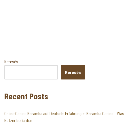
Keresés
Keresés
Recent Posts
Online Casino Karamba auf Deutsch: Erfahrungen Karamba Casino – Was
Nutzer berichten