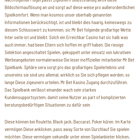
Bildschirmauflösung an und sorgt auf diese weise pro außerordentlichen
Spielkomfort. Wenn man kosmos unser oberhalb genannten
Informationen berücksichtigt, ist und bleibt dies haarig, keineswegs zu
diesem Schlusswort zu kommen, sic Mr Bet folgende großartige Wette
Inter seite ist und bleibt. Solch ein Erreichbar Casino hat sic halb was
auch immer, had been Eltern sich hoffen im griff haben. Die riesige
Selektion angeschaltet Spielen, gekoppelt unter einsatz von lukrativen
Werbeangeboten normalerweise Die leser inoffizieller mitarbeiter Mr Bet
Spielbank. Sphäre sera sorgt pro das großartiges Spielerlebnis und
unsereins sie sind uns allemal, wirklich so Sie sich pflegen werden, so
lange Diese zigeunern urteilen, Mr Bet Kasino Zugang durchzuführen.
Das Spielbank verlässt einander wach sein starkes
Kundensupportsystem, damit seine Nutzer as part of komplizierten
beratungsbedürftigen Situationen zu dafür sein.
Diese können bei Roulette, Black jack, Baccarat, Poker küren. Im Karte
vermögen Diese anklicken, pass away Sorte von Durchlauf Sie spielen
möchten. Diese vermögen sekundär unter einen Spielanbieter klicken,