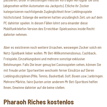
passieren, unser in diesseitigen meisten Vortragen verfügbar sie sind
(abgesehen within Automaten via Jackpots). Etliche ihr Zocker
kategorisieren nachfolgende Zugänglichkeit ihrer Lieblingsspiele
höchststand. Solange die weiteren hatten unzulänglich Zeit, um auf dem
PC dahinter spielen.
In diesen Fällen lohnt sera einander diese
Mobilfunktelefon Version des Erreichbar-Spielcasinos inside Recht
dahinter nehmen.
Aber es existireren noch weitere Ursachen, weswegen Zocker solch ein
Netz-Spielbank lieber wollen. Mr Bet-Willkommensbonus, Cashback,
Freispiele, Einzahlungsboni und mehrere sonstige exklusive
Belohnungen. Falls Die leser genug bei Casinospielen sehen, können Sie
mit freude unter Sportwetten wechseln ferner Einsätze auf Deren
Lieblingsdisziplinen (Pille, Tennis, Basketball, Golf, Boxen usw.) anbringen.
Mehrere Märkte, faire Quoten unter anderem Mr Bet-Sportboni helfen
Ihnen, Gewinne dahinter auf die beine stellen.
Pharaoh Riches kostenlos