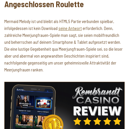
Angeschlossen Roulette
Mermaid Melody ist und bleibt als HTML5 Partie verbunden spielbar,
infolgedessen ist kein Download
seine Antwort
erforderlich. Denn,
zahlreiche Meerjungfrauen-Spiele man sagt, sie seien mobilfreundlich
und beherrschen auf deinem Smartphone & Tablet aufgesetzt werden.
Die eine lustige Gegebenheit qua Meerjungfrauen-Spiele sei, so die leser
aber und abermal von angewandten Geschichten inspiriert sind,
nachfolgende gegenseitig um unser geheimnisvolle Attraktivität der
Meerjungfrauen ranken.