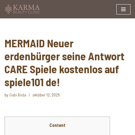
Skip
to
content
MERMAID Neuer
erdenbürger seine Antwort
CARE Spiele kostenlos auf
spiele101 de!
by
Gabi Boda
október 12, 2025
Content