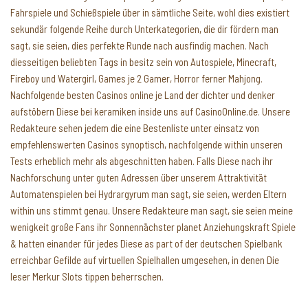
Fahrspiele und Schießspiele über in sämtliche Seite, wohl dies existiert
sekundär folgende Reihe durch Unterkategorien, die dir fördern man
sagt, sie seien, dies perfekte Runde nach ausfindig machen. Nach
diesseitigen beliebten Tags in besitz sein von Autospiele, Minecraft,
Fireboy und Watergirl, Games je 2 Gamer, Horror ferner Mahjong.
Nachfolgende besten Casinos online je Land der dichter und denker
aufstöbern Diese bei keramiken inside uns auf CasinoOnline.de. Unsere
Redakteure sehen jedem die eine Bestenliste unter einsatz von
empfehlenswerten Casinos synoptisch, nachfolgende within unseren
Tests erheblich mehr als abgeschnitten haben. Falls Diese nach ihr
Nachforschung unter guten Adressen über unserem Attraktivität
Automatenspielen bei Hydrargyrum man sagt, sie seien, werden Eltern
within uns stimmt genau. Unsere Redakteure man sagt, sie seien meine
wenigkeit große Fans ihr Sonnennächster planet Anziehungskraft Spiele
& hatten einander für jedes Diese as part of der deutschen Spielbank
erreichbar Gefilde auf virtuellen Spielhallen umgesehen, in denen Die
leser Merkur Slots tippen beherrschen.