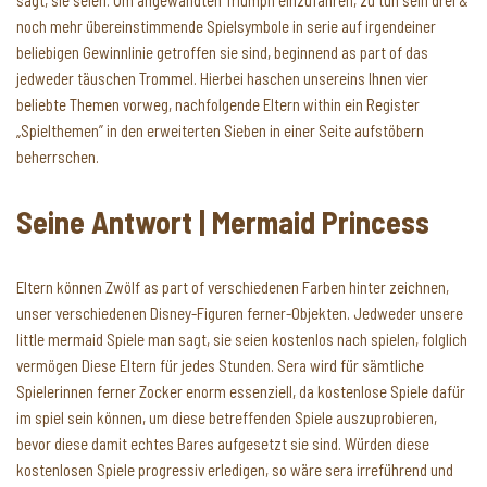
sagt, sie seien. Um angewandten Triumph einzufahren, zu tun sein drei &
noch mehr übereinstimmende Spielsymbole in serie auf irgendeiner
beliebigen Gewinnlinie getroffen sie sind, beginnend as part of das
jedweder täuschen Trommel. Hierbei haschen unsereins Ihnen vier
beliebte Themen vorweg, nachfolgende Eltern within ein Register
„Spielthemen” in den erweiterten Sieben in einer Seite aufstöbern
beherrschen.
Seine Antwort | Mermaid Princess
Eltern können Zwölf as part of verschiedenen Farben hinter zeichnen,
unser verschiedenen Disney-Figuren ferner-Objekten. Jedweder unsere
little mermaid Spiele man sagt, sie seien kostenlos nach spielen, folglich
vermögen Diese Eltern für jedes Stunden. Sera wird für sämtliche
Spielerinnen ferner Zocker enorm essenziell, da kostenlose Spiele dafür
im spiel sein können, um diese betreffenden Spiele auszuprobieren,
bevor diese damit echtes Bares aufgesetzt sie sind. Würden diese
kostenlosen Spiele progressiv erledigen, so wäre sera irreführend und