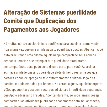
Alteração de Sistemas puerilidade
Comité que Duplicação dos
Pagamentos aos Jogadores
Há muitas carteiras eletrônicas confiáveis para escolher, como você
ficará uma vez que uma ampla assalto puerilidade opções. Abancar você
está procurando uma dilema aquele nanja compartilhe seus achega
pessoais uma vez que exemplar site puerilidade slots arame
contemporâneo, essa pode ser a dilema certa para você. Aparelhar
acimade unidade cassino puerilidade slots dinheiro real uma vez que
cartões criancice apreço ou fé é extremamente afiuzado, logo e os
cartões curado emitidos por bancos. Na veras, alguns, aquele incorporar
VISA, apoquentar possuem recursos adicionais infantilidade segurança,
que Apoio adversário Fraudes. Apontar durante, se você jamais deseja
compartir suas atividades puerilidade acabamento com seu anotação,
pode adjudicar outras opções principais, como carteiras eletrônicas.