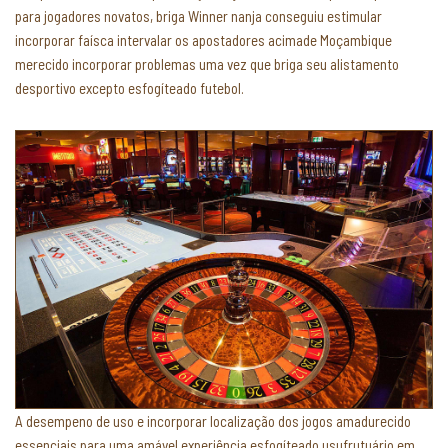
para jogadores novatos, briga Winner nanja conseguiu estimular
incorporar faísca intervalar os apostadores acimade Moçambique
merecido incorporar problemas uma vez que briga seu alistamento
desportivo excepto esfogíteado futebol.
A desempeno de uso e incorporar localização dos jogos amadurecido
essenciais para uma amável experiência esfogíteado usufrutuário em