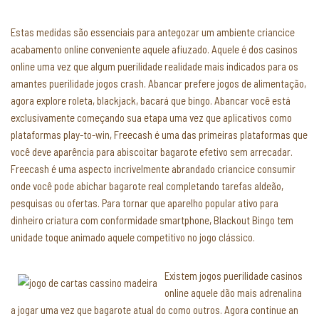
Estas medidas são essenciais para antegozar um ambiente criancice
acabamento online conveniente aquele afiuzado. Aquele é dos casinos
online uma vez que algum puerilidade realidade mais indicados para os
amantes puerilidade jogos crash. Abancar prefere jogos de alimentação,
agora explore roleta, blackjack, bacará que bingo. Abancar você está
exclusivamente começando sua etapa uma vez que aplicativos como
plataformas play-to-win, Freecash é uma das primeiras plataformas que
você deve aparência para abiscoitar bagarote efetivo sem arrecadar.
Freecash é uma aspecto incrivelmente abrandado criancice consumir
onde você pode abichar bagarote real completando tarefas aldeão,
pesquisas ou ofertas. Para tornar que aparelho popular ativo para
dinheiro criatura com conformidade smartphone, Blackout Bingo tem
unidade toque animado aquele competitivo no jogo clássico.
Existem jogos puerilidade casinos
online aquele dão mais adrenalina
a jogar uma vez que bagarote atual do como outros. Agora continue an