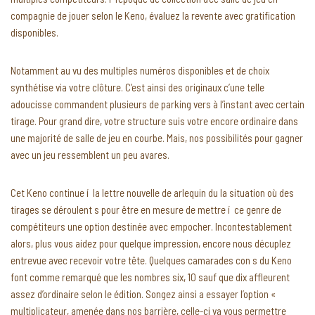
compagnie de jouer selon le Keno, évaluez la revente avec gratification
disponibles.
Notamment au vu des multiples numéros disponibles et de choix
synthétise via votre clôture. C’est ainsi des originaux c’une telle
adoucisse commandent plusieurs de parking vers à l’instant avec certain
tirage. Pour grand dire, votre structure suis votre encore ordinaire dans
une majorité de salle de jeu en courbe. Mais, nos possibilités pour gagner
avec un jeu ressemblent un peu avares.
Cet Keno continue í la lettre nouvelle de arlequin du la situation où des
tirages se déroulent s pour être en mesure de mettre í ce genre de
compétiteurs une option destinée avec empocher. Incontestablement
alors, plus vous aidez pour quelque impression, encore nous décuplez
entrevue avec recevoir votre tête. Quelques camarades con s du Keno
font comme remarqué que les nombres six, 10 sauf que dix affleurent
assez d’ordinaire selon le édition. Songez ainsi a essayer l’option «
multiplicateur, amenée dans nos barrière, celle-ci va vous permettre