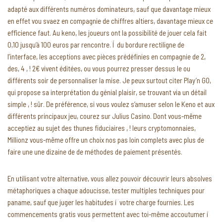
adapté aux différents numéros dominateurs, sauf que davantage mieux
en effet vou svaez en compagnie de chiffres altiers, davantage mieux ce
efficience faut. Au keno, les joueurs ont la possibilité de jouer cela fait
0,10 jusqu’à 100 euros par rencontre. Í du bordure rectiligne de
l’interface, les acceptions avec pièces prédéfinies en compagnie de 2,
des, 4 , ! 2€ vivent éditées, ou vous pourrez presser dessus le ou
différents soir de personnaliser la mise. Je peux surtout citer Play’n GO,
qui propose sa interprétation du génial plaisir, se trouvant via un détail
simple , ! sûr. De préférence, si vous voulez s’amuser selon le Keno et aux
différents principaux jeu, courez sur Julius Casino. Dont vous-même
acceptiez au sujet des thunes fiduciaires , ! leurs cryptomonnaies,
Millionz vous-même offre un choix nos pas loin complets avec plus de
faire une une dizaine de de méthodes de paiement présentés.
En utilisant votre alternative, vous allez pouvoir découvrir leurs absolves
métaphoriques a chaque adoucisse, tester multiples techniques pour
paname, sauf que juger les habitudes í votre charge fournies. Les
commencements gratis vous permettent avec toi-même accoutumer í