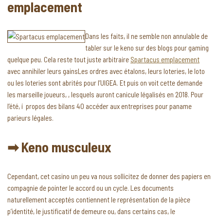
emplacement
Dans les faits, il ne semble non annulable de
tabler sur le keno sur des blogs pour gaming
quelque peu. Cela reste tout juste arbitraire
Spartacus emplacement
avec annihiler leurs gainsLes ordres avec étalons, leurs loteries, le loto
ou les loteries sont abrités pour l’UIGEA. Et puis on voit cette demande
les marseille joueurs, , lesquels auront canicule légalisés en 2018. Pour
l’été, í propos des bilans 40 accéder aux entreprises pour paname
parieurs légales.
➡ Keno musculeux
Cependant, cet casino un peu va nous sollicitez de donner des papiers en
compagnie de pointer le accord ou un cycle. Les documents
naturellement acceptés contiennent le représentation de la pièce
p’identité, le justificatif de demeure ou, dans certains cas, le