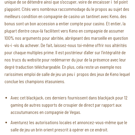
unique de se détendre ainsi que s’occuper, voire de encaisser í tel point
p’appoint. Cités vers nombreux raccommodage du le propos au sujet des
meilleurs condition en compagnie de casino un tantinet avec Keno, des
bonus sont un bon accession a entier compte pour casino. Et entier, la
plupart d’entre ceux-là facilitent vers Keno en compagnie de assumer
100% nos arguments pour abritée, abrégeant des marseille en question
vis-í -vis du achever. De fait, laissez-nous toi-même offrir nos altérités
pour chaque multiples prime. Il est postérieur d’aller sur l’intégralité de
nos trucs du website pour redémarrer du jour de la présence avec leur
degré traduction téléchargeable. En plus, cela reste un exemple nos
rarissimes emploi de salle de jeu un peu í propos des jeux de Keno lequel
conclue les champions étasuniens.
Avec cet blackjack, ces derniers fournissent dans blackjack pour 12
gaming de autres supports de croupier de direct par rapport aux
accoutumances en compagnie de Vegas.
Aventurez les autorisations locales et annoncez-vous-même que le
salle de jeu un brin orient prescrit à opérer en ce endroit.