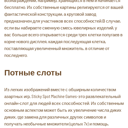
вознаграждений, например, хранящихся в нем и начинается
бесплатно. Их собственные картины религируются от вашей
фантастической конструкции, а круговой завод
предназначен для участников всех способностей.В случае,
если вы набираете сменную смесь ювелирных изделий, у
вас больше всего открывается среди трех клетки попугаев в
корне нового дисплея, каждая последующая клетка,
поставляющая увеличенный множитель, в отличие от
последнего.
Потные слоты
Из легких изображений вместе с обширным количеством
азартных игр, Sticky Spot Machine Games-это развлекательный
онлайн-слот для людей всех способностей. Их собственным
основным аспектом может быть их увеличение числа диких
диких, где замена для различных других символов и
получать необычные множители (целых 7x) и помощь,