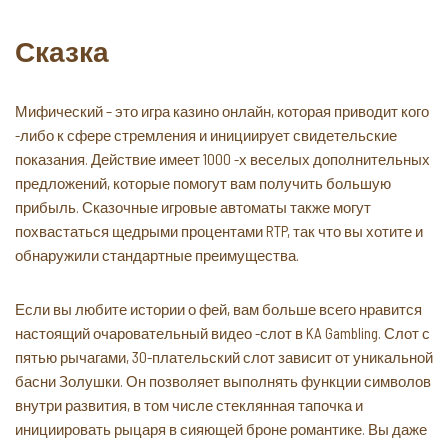
Сказка
Мифический – это игра казино онлайн, которая приводит кого
-либо к сфере стремления и инициирует свидетельские
показания. Действие имеет 1000 -х веселых дополнительных
предложений, которые помогут вам получить большую
прибыль. Сказочные игровые автоматы также могут
похвастаться щедрыми процентами RTP, так что вы хотите и
обнаружили стандартные преимущества.
Если вы любите истории о фей, вам больше всего нравится
настоящий очаровательный видео -слот в KA Gambling. Слот с
пятью рычагами, 30-плательский слот зависит от уникальной
басни Золушки. Он позволяет выполнять функции символов
внутри развития, в том числе стеклянная тапочка и
инициировать рыцаря в сияющей броне романтике. Вы даже