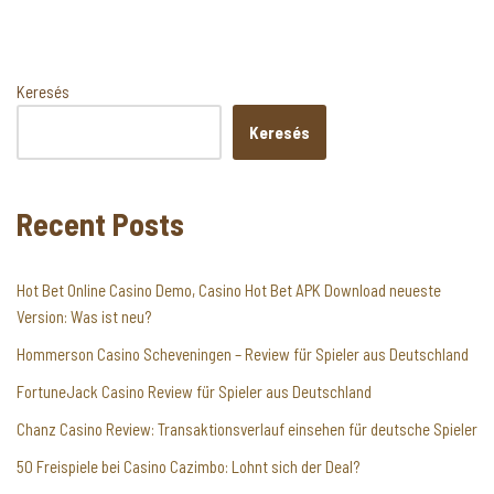
Keresés
Keresés
Recent Posts
Hot Bet Online Casino Demo, Casino Hot Bet APK Download neueste
Version: Was ist neu?
Hommerson Casino Scheveningen – Review für Spieler aus Deutschland
FortuneJack Casino Review für Spieler aus Deutschland
Chanz Casino Review: Transaktionsverlauf einsehen für deutsche Spieler
50 Freispiele bei Casino Cazimbo: Lohnt sich der Deal?