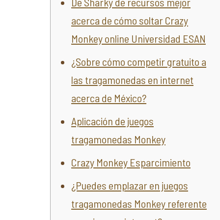
De Sharky de recursos mejor
acerca de cómo soltar Crazy
Monkey online Universidad ESAN
¿Sobre cómo competir gratuito a
las tragamonedas en internet
acerca de México?
Aplicación de juegos
tragamonedas Monkey
Crazy Monkey Esparcimiento
¿Puedes emplazar en juegos
tragamonedas Monkey referente