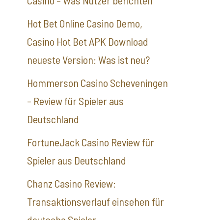
Casino – Was Nutzer berichten
Hot Bet Online Casino Demo,
Casino Hot Bet APK Download
neueste Version: Was ist neu?
Hommerson Casino Scheveningen
– Review für Spieler aus
Deutschland
FortuneJack Casino Review für
Spieler aus Deutschland
Chanz Casino Review:
Transaktionsverlauf einsehen für
deutsche Spieler