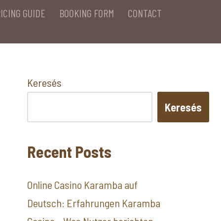
ICING GUIDE
BOOKING FORM
CONTACT
Keresés
Keresés
Recent Posts
Online Casino Karamba auf
Deutsch: Erfahrungen Karamba