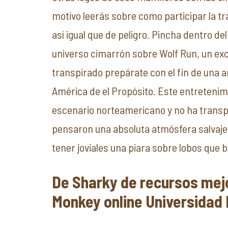
motivo leerás sobre como participar la t
así­ igual que de peligro. Pincha dentro 
universo cimarrón sobre Wolf Run, un exc
transpirado prepárate con el fin de una 
América de el Propósito. Este entretenim
escenario norteamericano y no ha transp
pensaron una absoluta atmósfera salvaje.
tener joviales una piara sobre lobos que 
De Sharky de recursos mej
Monkey online Universidad