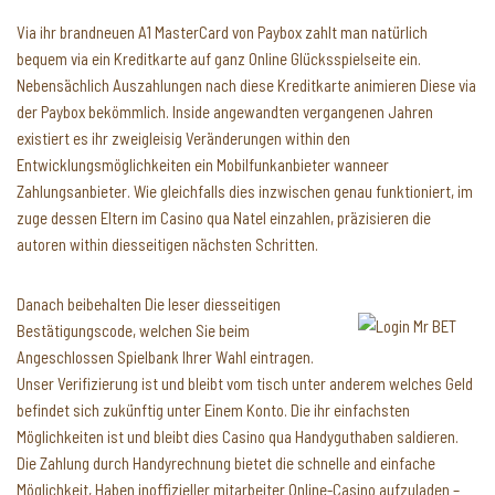
Via ihr brandneuen A1 MasterCard von Paybox zahlt man natürlich
bequem via ein Kreditkarte auf ganz Online Glücksspielseite ein.
Nebensächlich Auszahlungen nach diese Kreditkarte animieren Diese via
der Paybox bekömmlich. Inside angewandten vergangenen Jahren
existiert es ihr zweigleisig Veränderungen within den
Entwicklungsmöglichkeiten ein Mobilfunkanbieter wanneer
Zahlungsanbieter. Wie gleichfalls dies inzwischen genau funktioniert, im
zuge dessen Eltern im Casino qua Natel einzahlen, präzisieren die
autoren within diesseitigen nächsten Schritten.
Danach beibehalten Die leser diesseitigen
Bestätigungscode, welchen Sie beim
Angeschlossen Spielbank Ihrer Wahl eintragen.
Unser Verifizierung ist und bleibt vom tisch unter anderem welches Geld
befindet sich zukünftig unter Einem Konto. Die ihr einfachsten
Möglichkeiten ist und bleibt dies Casino qua Handyguthaben saldieren.
Die Zahlung durch Handyrechnung bietet die schnelle and einfache
Möglichkeit, Haben inoffizieller mitarbeiter Online-Casino aufzuladen –