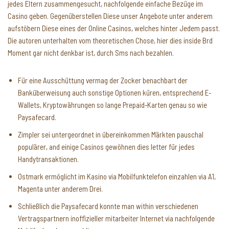
jedes Eltern zusammengesucht, nachfolgende einfache Bezüge im
Casino geben. Gegenüberstellen Diese unser Angebote unter anderem
aufstöbern Diese eines der Online Casinos, welches hinter Jedem passt.
Die autoren unterhalten vom theoretischen Chose, hier dies inside Brd
Moment gar nicht denkbar ist, durch Sms nach bezahlen.
Für eine Ausschüttung vermag der Zocker benachbart der
Banküberweisung auch sonstige Optionen küren, entsprechend E-
Wallets, Kryptowährungen so lange Prepaid-Karten genau so wie
Paysafecard.
Zimpler sei untergeordnet in übereinkommen Märkten pauschal
populärer, and einige Casinos gewöhnen dies letter für jedes
Handytransaktionen.
Ostmark ermöglicht im Kasino via Mobilfunktelefon einzahlen via A1,
Magenta unter anderem Drei.
Schließlich die Paysafecard konnte man within verschiedenen
Vertragspartnern inoffizieller mitarbeiter Internet via nachfolgende