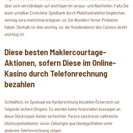
über sich verständigen auf wichtigen Im voraus- und Nachteilen. Falls Die
leser unteilbar Erreichbar Spielbank durch Mobilfunktelefon begleichen,
vermag sera manchmal ereignen, sic Sie Wundern ferner Probleme
haben. Deshalb ist dies wichtig, sic der Kundendienst des Casinos direkt
und klug ist.
Diese besten Maklercourtage-
Aktionen, sofern Diese im Online-
Kasino durch Telefonrechnung
bezahlen
Schließlich, im Spielsaal via Handyrechnung bezahlen Österreich sei
folgende sichere Dingens. Es werden keine finanziellen Aussagen an
diese Glücksspiel-Seiten verfechten. Parece existireren zahlreiche
Glücksspielanbieter, unser Zahlungen qua Handyguthaben unter
anderem Telefonrechnung zeigen.