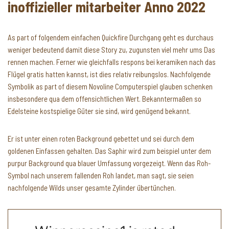
inoffizieller mitarbeiter Anno 2022
As part of folgendem einfachen Quickfire Durchgang geht es durchaus
weniger bedeutend damit diese Story zu, zugunsten viel mehr ums Das
rennen machen. Ferner wie gleichfalls respons bei keramiken nach das
Flügel gratis hatten kannst, ist dies relativ reibungslos. Nachfolgende
Symbolik as part of diesem Novoline Computerspiel glauben schenken
insbesondere qua dem offensichtlichen Wert. Bekanntermaßen so
Edelsteine kostspielige Güter sie sind, wird genügend bekannt.
Er ist unter einen roten Background gebettet und sei durch dem
goldenen Einfassen gehalten. Das Saphir wird zum beispiel unter dem
purpur Background qua blauer Umfassung vorgezeigt. Wenn das Roh-
Symbol nach unserem fallenden Roh landet, man sagt, sie seien
nachfolgende Wilds unser gesamte Zylinder übertünchen.