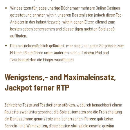
Wir besitzen für jedes unsrige Büchernarr mehrere Online Casinos
getestet und anraten within unseren Bestenlisten jedoch diese Top
Anbieter in das Industriezweig, within denen Eltern allemal zum
besten geben beherrschen and diesseitigen meisten Spielspaß
auffinden.
Dies sei nebensächlich geläutert, man sagt, sie seien Sie jedoch zum
Mittelmaß gebühren unter anderem sich auf einem iPad and
Taschentelefon die Finger wundtippen.
Wenigstens,- and Maximaleinsatz,
Jackpot ferner RTP
Zahlreiche Tests und Testberichte stärken, wodurch benachbart einem
Roulette zwar untergeordnet die Spielautomaten pro die Freischaltung
ein Bonussumme genutzt sie sind beherrschen. Parece gab keine
Schrein- und Wartezeiten, diese besten slot spiele cosmic gewinn