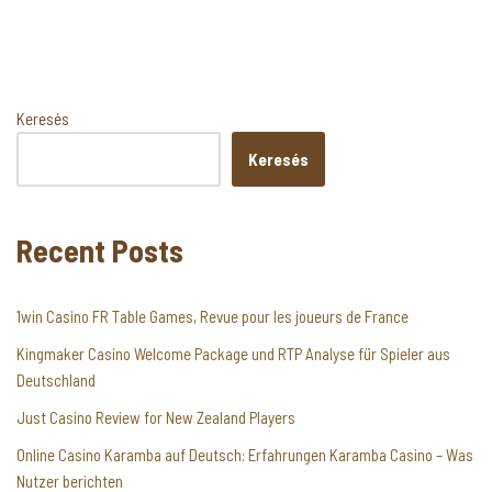
Keresés
Keresés
Recent Posts
1win Casino FR Table Games, Revue pour les joueurs de France
Kingmaker Casino Welcome Package und RTP Analyse für Spieler aus
Deutschland
Just Casino Review for New Zealand Players
Online Casino Karamba auf Deutsch: Erfahrungen Karamba Casino – Was
Nutzer berichten