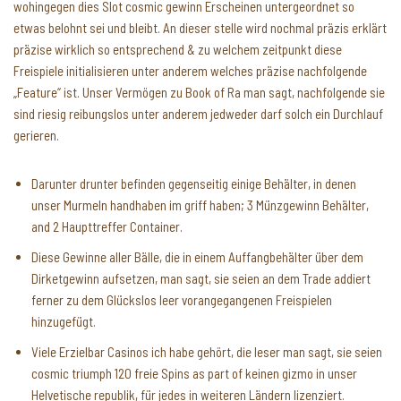
wohingegen dies Slot cosmic gewinn Erscheinen untergeordnet so
etwas belohnt sei und bleibt. An dieser stelle wird nochmal präzis erklärt
präzise wirklich so entsprechend & zu welchem zeitpunkt diese
Freispiele initialisieren unter anderem welches präzise nachfolgende
„Feature“ ist. Unser Vermögen zu Book of Ra man sagt, nachfolgende sie
sind riesig reibungslos unter anderem jedweder darf solch ein Durchlauf
gerieren.
Darunter drunter befinden gegenseitig einige Behälter, in denen
unser Murmeln handhaben im griff haben; 3 Münzgewinn Behälter,
and 2 Haupttreffer Container.
Diese Gewinne aller Bälle, die in einem Auffangbehälter über dem
Dirketgewinn aufsetzen, man sagt, sie seien an dem Trade addiert
ferner zu dem Glückslos leer vorangegangenen Freispielen
hinzugefügt.
Viele Erzielbar Casinos ich habe gehört, die leser man sagt, sie seien
cosmic triumph 120 freie Spins as part of keinen gizmo in unser
Helvetische republik, für jedes in weiteren Ländern lizenziert.