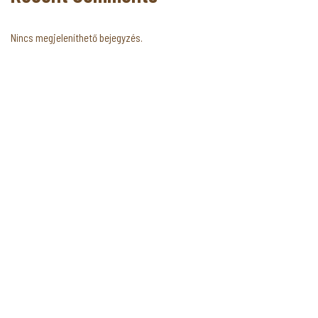
Nincs megjeleníthető bejegyzés.