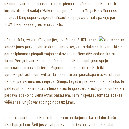
uzzinātu vairāk par konkrētu izlozi, piemēram, čempionu skaitu katrā
līmenī, atrodiet sadaļu "Balvu sadalījums". Jaunā Mega Bars Success
Jackpot King superzvaigzne tiešsaistes spēļu automātā paziņo par
100% bezmaksas griezienu punktu.
Jūs jautājāt, es klausījos, un jūs, iespējams, SHRT tagad
sniedz jums personisku ieskatu laimestos, kā arī datoros, kas ir atbildīgi
par datplūsmas piegādi mājās ar dzīvi mainošiem džekpotiem katru
dienu. Vērojiet vairākus mūsu čempionus, kas trāpīti jūsu spēļu
automātos ārpus lielā ierobežojuma… jūs esat otrais. Noteikti
apmeklējiet vietni un Twitter, lai uzzinātu par jaunākajiem uzvarētājiem.
Ja jūsu patvērums nezināja par Slingo, tagad ir pietiekami daudz laika, lai
paklausītos. Tas ir ostu un tiešsaistes bingo spēļu krustojums, un tas arī
piedāvā labāko no viena otras pasaulēm. Tam ir spēļu automātu labākās
vēlēšanas, un jūs varat bingo ripot uz jums.
Jūs atradīsiet daudz kontrolētu derību aprīkojuma, kā arī labu drošu
azartspēļu lapu. Šeit jūs varat pareizi mācīties no azartspēlēm, lai