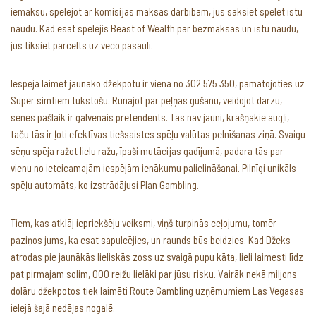
iemaksu, spēlējot ar komisijas maksas darbībām, jūs sāksiet spēlēt īstu
naudu. Kad esat spēlējis Beast of Wealth par bezmaksas un īstu naudu,
jūs tiksiet pārcelts uz veco pasauli.
Iespēja laimēt jaunāko džekpotu ir viena no 302 575 350, pamatojoties uz
Super simtiem tūkstošu. Runājot par peļņas gūšanu, veidojot dārzu,
sēnes pašlaik ir galvenais pretendents. Tās nav jauni, krāšņākie augļi,
taču tās ir ļoti efektīvas tiešsaistes spēļu valūtas pelnīšanas ziņā. Svaigu
sēņu spēja ražot lielu ražu, īpaši mutācijas gadījumā, padara tās par
vienu no ieteicamajām iespējām ienākumu palielināšanai. Pilnīgi unikāls
spēļu automāts, ko izstrādājusi Plan Gambling.
Tiem, kas atklāj iepriekšēju veiksmi, viņš turpinās ceļojumu, tomēr
paziņos jums, ka esat sapulcējies, un raunds būs beidzies. Kad Džeks
atrodas pie jaunākās lieliskās zoss uz svaigā pupu kāta, lieli laimesti līdz
pat pirmajam solim, 000 reižu lielāki par jūsu risku. Vairāk nekā miljons
dolāru džekpotos tiek laimēti Route Gambling uzņēmumiem Las Vegasas
ielejā šajā nedēļas nogalē.