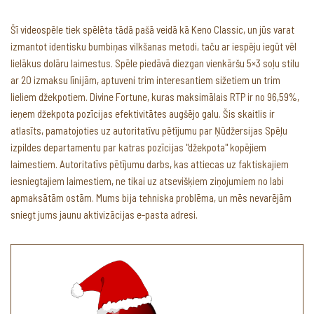
Šī videospēle tiek spēlēta tādā pašā veidā kā Keno Classic, un jūs varat
izmantot identisku bumbiņas vilkšanas metodi, taču ar iespēju iegūt vēl
lielākus dolāru laimestus. Spēle piedāvā diezgan vienkāršu 5×3 soļu stilu
ar 20 izmaksu līnijām, aptuveni trim interesantiem sižetiem un trim
lieliem džekpotiem. Divine Fortune, kuras maksimālais RTP ir no 96,59%,
ieņem džekpota pozīcijas efektivitātes augšējo galu. Šis skaitlis ir
atlasīts, pamatojoties uz autoritatīvu pētījumu par Ņūdžersijas Spēļu
izpildes departamentu par katras pozīcijas "džekpota" kopējiem
laimestiem. Autoritatīvs pētījumu darbs, kas attiecas uz faktiskajiem
iesniegtajiem laimestiem, ne tikai uz atsevišķiem ziņojumiem no labi
apmaksātām ostām. Mums bija tehniska problēma, un mēs nevarējām
sniegt jums jaunu aktivizācijas e-pasta adresi.