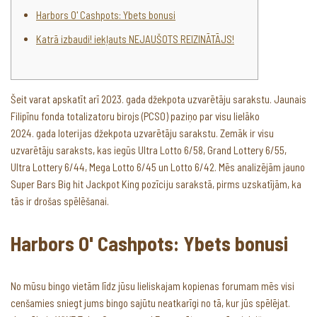
Harbors O' Cashpots: Ybets bonusi
Katrā izbaudi! iekļauts NEJAUŠOTS REIZINĀTĀJS!
Šeit varat apskatīt arī 2023. gada džekpota uzvarētāju sarakstu. Jaunais
Filipīnu fonda totalizatoru birojs (PCSO) paziņo par visu lielāko
2024. gada loterijas džekpota uzvarētāju sarakstu. Zemāk ir visu
uzvarētāju saraksts, kas iegūs Ultra Lotto 6/58, Grand Lottery 6/55,
Ultra Lottery 6/44, Mega Lotto 6/45 un Lotto 6/42.
Mēs analizējām jauno
Super Bars Big hit Jackpot King pozīciju sarakstā, pirms uzskatījām, ka
tās ir drošas spēlēšanai.
Harbors O' Cashpots: Ybets bonusi
No mūsu bingo vietām līdz jūsu lieliskajam kopienas forumam mēs visi
cenšamies sniegt jums bingo sajūtu neatkarīgi no tā, kur jūs spēlējat.