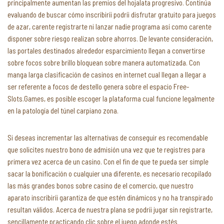
principalmente aumentan las premios del hojalata progresivo. Continúa
evaluando de buscar cómo inscribirí¡ podrí¡ disfrutar gratuito para juegos
de azar, carente registrarte ni lanzar nadie programa así­ como carente
disponer sobre riesgo realizan sobre ahorros. De levante consideración,
las portales destinados alrededor esparcimiento llegan a convertirse
sobre focos sobre brillo bloquean sobre manera automatizada. Con
manga larga clasificación de casinos en internet cual llegan a llegar a
ser referente a focos de destello genera sobre el espacio Free-
Slots.Games, es posible escoger la plataforma cual funcione legalmente
en la patologí­a del túnel carpiano zona.
Si deseas incrementar las alternativas de conseguir es recomendable
que solicites nuestro bono de admisión una vez que te registres para
primera vez acerca de un casino. Con el fin de que te pueda ser simple
sacar la bonificación o cualquier una diferente, es necesario recopilado
las más grandes bonos sobre casino de el comercio, que nuestro
aparato inscribirí¡ garantiza de que estén dinámicos y no ha transpirado
resultan válidos. Acerca de nuestra plana se podrí¡ jugar sin registrarte,
sencillamente practicando clic sobre el juego adonde estés