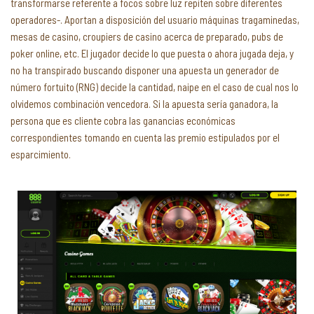
transformarse referente a focos sobre luz repiten sobre diferentes
operadores-. Aportan a disposición del usuario máquinas tragaminedas,
mesas de casino, croupiers de casino acerca de preparado, pubs de
poker online, etc. El jugador decide lo que puesta o ahora jugada deja, y
no ha transpirado buscando disponer una apuesta un generador de
número fortuito (RNG) decide la cantidad, naipe en el caso de cual nos lo
olvidemos combinación vencedora. Si la apuesta serí­a ganadora, la
persona que es cliente cobra las ganancias económicas
correspondientes tomando en cuenta las premio estipulados por el
esparcimiento.