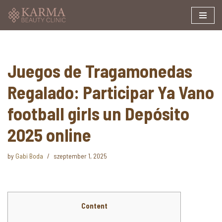
Skip
to
content
Juegos de Tragamonedas
Regalado: Participar Ya Vano
football girls un Depósito
2025 online
by
Gabi Boda
szeptember 1, 2025
Content