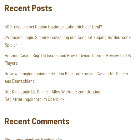
Recent Posts
50 Freispiele bei Casino Cazimbo: Lohnt sich der Deal?
24 Casino Login: Sichere Einzahlung und Account Zugang für deutsche
Spieler
Betzino Casino Sign Up Issues and How to Avoid Them — Review for UK
Players
Review: emojinocasinode.de – Ein Blick auf Emojino Casino für Spieler
aus Deutschland
Bet King Login DE Online – Alles Wichtige zum Betking
Registrierungskonto im Überblick
Recent Comments
Nincs megjeleníthető bejegyzés.