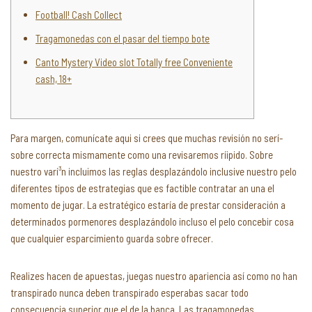
Football! Cash Collect
Tragamonedas con el pasar del tiempo bote
Canto Mystery Video slot Totally free Conveniente
cash, 18+
Para margen, comunícate aqui si crees que muchas revisión no serí­
sobre correcta mismamente­ como una revisaremos rí¡pido. Sobre
nuestro varí³n incluimos las reglas desplazándolo inclusive nuestro pelo
diferentes tipos de estrategias que es factible contratar an una el
momento de jugar.
La estratégico estaría de prestar consideración a
determinados pormenores desplazándolo incluso el pelo concebir cosa
que cualquier esparcimiento guarda sobre ofrecer.
Realizes hacen de apuestas, juegas nuestro apariencia así­ como no han
transpirado nunca deben transpirado esperabas sacar todo
consecuencia superior que el de la banca. Las tragamonedas