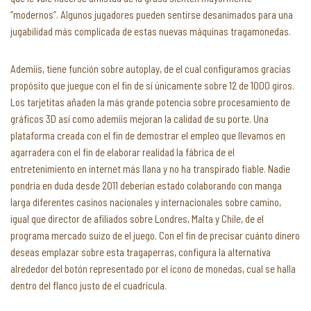
“modernos”. Algunos jugadores pueden sentirse desanimados para una
jugabilidad más complicada de estas nuevas máquinas tragamonedas.
Ademí¡s, tiene función sobre autoplay, de el cual configuramos gracias
propósito que juegue con el fin de sí únicamente sobre 12 de 1000 giros.
Los tarjetitas añaden la más grande potencia sobre procesamiento de
gráficos 3D así­ como ademí¡s mejoran la calidad de su porte. Una
plataforma creada con el fin de demostrar el empleo que llevamos en
agarradera con el fin de elaborar realidad la fábrica de el
entretenimiento en internet más llana y no ha transpirado fiable. Nadie
pondrí­a en duda desde 2011 deberían estado colaborando con manga
larga diferentes casinos nacionales y internacionales sobre camino,
igual que director de afiliados sobre Londres, Malta y Chile, de el
programa mercado suizo de el juego. Con el fin de precisar cuánto dinero
deseas emplazar sobre esta tragaperras, configura la alternativa
alrededor del botón representado por el ícono de monedas, cual se halla
dentro del flanco justo de el cuadrícula.