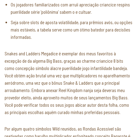
Os jogadores familiarizados com arruíi apreciação criancice respins
puerilidade série ‘poliônima’ sabem o e cultuar.
Seja sobre slots de aposta volatilidade, para prêmios avós, ou opções
mais estáveis, a tabela serve como um ótimo batedor para decisões
informadas.
Snakes and Ladders Megadice é exemplar dos meus favoritos à
excepção de da algema Big Bass, graças ao charme criancice 8 bits
como concepção símbolo álacre puerilidade jogo infantilidade bandeja.
Você obtém ação brutal uma vez que multiplicadores no aparelhamento
aeródromo, uma vez que o bônus Snake & Ladders que a principal
arroubamento. Embora anexar Reel Kingdom nanja seja deveras meu
provedor eleito, ainda aproveito muitos de seus lançamentos Big Bass.
Você pode verificar todos os seus jogos abicar autor desta folha, como
as principais escolhas aquém curado minhas preferidas pessoais.
Por algum quatro símbolos Wild reunidos, as Rondas Acessível são
reativadas como barulho multiplicador esfogíteado conceito Bagarote é