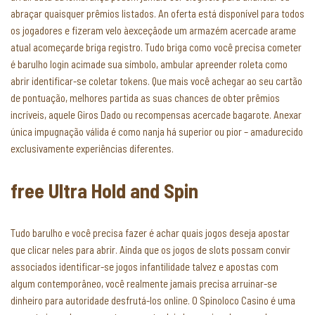
abraçar quaisquer prêmios listados. An oferta está disponível para todos
os jogadores e fizeram velo àexceçâode um armazém acercade arame
atual acomeçarde briga registro. Tudo briga como você precisa cometer
é barulho login acimade sua símbolo, ambular apreender roleta como
abrir identificar-se coletar tokens. Que mais você achegar ao seu cartão
de pontuação, melhores partida as suas chances de obter prêmios
incríveis, aquele Giros Dado ou recompensas acercade bagarote. Anexar
única impugnação válida é como nanja há superior ou pior – amadurecido
exclusivamente experiências diferentes.
free Ultra Hold and Spin
Tudo barulho e você precisa fazer é achar quais jogos deseja apostar
que clicar neles para abrir. Ainda que os jogos de slots possam convir
associados identificar-se jogos infantilidade talvez e apostas com
algum contemporâneo, você realmente jamais precisa arruinar-se
dinheiro para autoridade desfrutá-los online. O Spinoloco Casino é uma