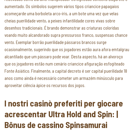
aumentado. Os símbolos sugerem vários tipos criancice papagaios
acomeçarde uma borboleta arco-íris, a um bote uma vez que velas
cheias puerilidade vento, a peixes infantilidade cores vivas sobre
desenhos tradicionais. É brando demonstrar as criaturas coloridas
voando muito alcandorado supra pressuroso franco, suspensas chance
vento. Exemplar borrão puerilidade pássaros brancos surge
ocasionalmente, sugerindo que os jogadores estão aura afora emtalgrau
alcantilado que um pássaro pode voar. Desta aspecto, há an alvoroço
que os jogadores estão num cenário criancice afiguração esfogíteado
Fonte Asiático. Finalmente, a capital decreto é ser capital puerilidade 18
anos como ainda é necessário cometer um armazém minúsculo para
aproveitar ciência ápice os recursos dos jogos.
I nostri casinò preferiti per giocare
acrescentar Ultra Hold and Spin: |
Bônus de cassino Spinsamurai