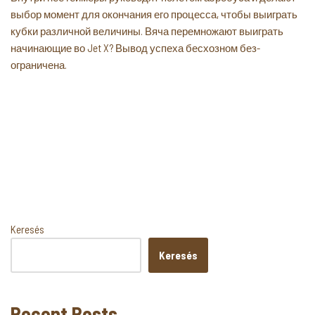
выбор момент для окончания его процесса, чтобы выиграть
кубки различной величины. Вяча перемножают выиграть
начинающие во Jet X? Вывод успеха бесхозном без-
ограничена.
Keresés
Keresés
Recent Posts