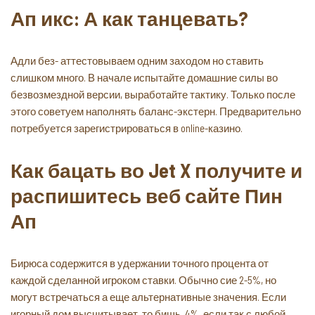
Ап икс: А как танцевать?
Адли без- аттестовываем одним заходом но ставить
слишком много. В начале испытайте домашние силы во
безвозмездной версии, выработайте тактику. Только после
этого советуем наполнять баланс-экстерн. Предварительно
потребуется зарегистрироваться в online-казино.
Как бацать во Jet X получите и
распишитесь веб сайте Пин
Ап
Бирюса содержится в удержании точного процента от
каждой сделанной игроком ставки. Обычно сие 2-5%, но
могут встречаться а еще альтернативные значения. Если
игорный дом высчитывает, то бишь, 4%, если так с любой