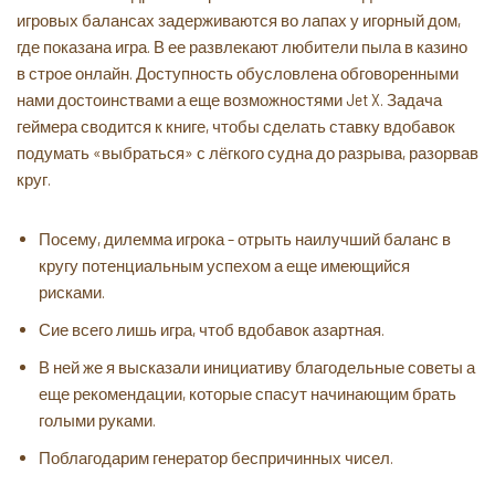
игровых балансах задерживаются во лапах у игорный дом,
где показана игра. В ее развлекают любители пыла в казино
в строе онлайн. Доступность обусловлена обговоренными
нами достоинствами а еще возможностями Jet X.
Задача
геймера сводится к книге, чтобы сделать ставку вдобавок
подумать «выбраться» с лёгкого судна до разрыва, разорвав
круг.
Посему, дилемма игрока – отрыть наилучший баланс в
кругу потенциальным успехом а еще имеющийся
рисками.
Сие всего лишь игра, чтоб вдобавок азартная.
В ней же я высказали инициативу благодельные советы а
еще рекомендации, которые спасут начинающим брать
голыми руками.
Поблагодарим генератор беспричинных чисел.