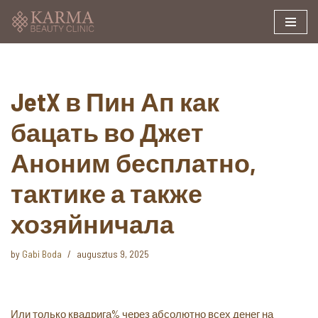
Skip
to
content
JetX в Пин Ап как
бацать во Джет
Аноним бесплатно,
тактике а также
хозяйничала
by
Gabi Boda
augusztus 9, 2025
Или только квадрига% через абсолютно всех денег на