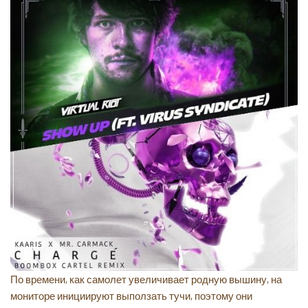
По времени, как самолет увеличивает родную вышину, на
мониторе инициируют выползать тучи, поэтому они