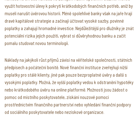
využít hotovostní úlevy k pokrytí krátkodobých finančních potřeb, aniž by
museli narušit úvěrovou historii. Méně spolehlivé banky však na jaře hrají
dravé kapitálové strategie a začínají účtovat vysoké sazby, povinné
poplatky a zahajují hromadné investice. Nejdůležitější pro dlužníky je znát
potenciální rizika jejich použití, vybrat si důvěryhodnou banku a začít
pomalu studovat novou terminologii.
Náklady na jakýkoli růst příjmů závisí na věřitelské společnosti, státních
předpisech a počáteční bonitě. Nové finanční instituce zveřejňují nižší
poplatky pro stálé klienty, jiné pak pouze bezproplatné úvěry a další s
vysokými poplatky. Možná, že vyšší poplatky vedou k odstranění hypotéky
nebo krátkodobého úvěru na online platformě. Možnosti jsou žádost o
pomoc od místního poskytovatele, získání nouzové pomoci
prostřednictvím finančního partnerství nebo vyhledání finanční podpory
od sociálního poskytovatele nebo neziskové organizace.