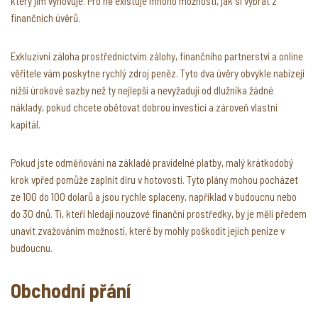
který jim vyhovuje. Pro ně existuje mnoho možností, jak si vybrat z
finančních úvěrů.
Exkluzivní záloha prostřednictvím zálohy, finančního partnerství a online
věřitele vám poskytne rychlý zdroj peněz. Tyto dva úvěry obvykle nabízejí
nižší úrokové sazby než ty nejlepší a nevyžadují od dlužníka žádné
náklady, pokud chcete obětovat dobrou investici a zároveň vlastní
kapitál.
Pokud jste odměňováni na základě pravidelné platby, malý krátkodobý
krok vpřed pomůže zaplnit díru v hotovosti. Tyto plány mohou pocházet
ze 100 do 100 dolarů a jsou rychle splaceny, například v budoucnu nebo
do 30 dnů. Ti, kteří hledají nouzové finanční prostředky, by je měli předem
unavit zvažováním možností, které by mohly poškodit jejich peníze v
budoucnu.
Obchodní přání