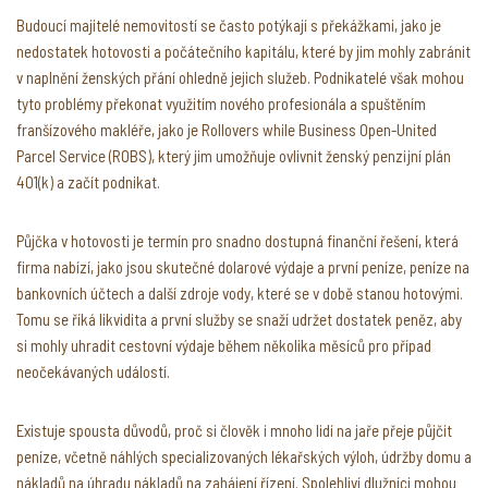
Budoucí majitelé nemovitostí se často potýkají s překážkami, jako je
nedostatek hotovosti a počátečního kapitálu, které by jim mohly zabránit
v naplnění ženských přání ohledně jejich služeb. Podnikatelé však mohou
tyto problémy překonat využitím nového profesionála a spuštěním
franšízového makléře, jako je Rollovers while Business Open-United
Parcel Service (ROBS), který jim umožňuje ovlivnit ženský penzijní plán
401(k) a začít podnikat.
Půjčka v hotovosti je termín pro snadno dostupná finanční řešení, která
firma nabízí, jako jsou skutečné dolarové výdaje a první peníze, peníze na
bankovních účtech a další zdroje vody, které se v době stanou hotovými.
Tomu se říká likvidita a první služby se snaží udržet dostatek peněz, aby
si mohly uhradit cestovní výdaje během několika měsíců pro případ
neočekávaných událostí.
Existuje spousta důvodů, proč si člověk i mnoho lidí na jaře přeje půjčit
peníze, včetně náhlých specializovaných lékařských výloh, údržby domu a
nákladů na úhradu nákladů na zahájení řízení. Spolehliví dlužníci mohou