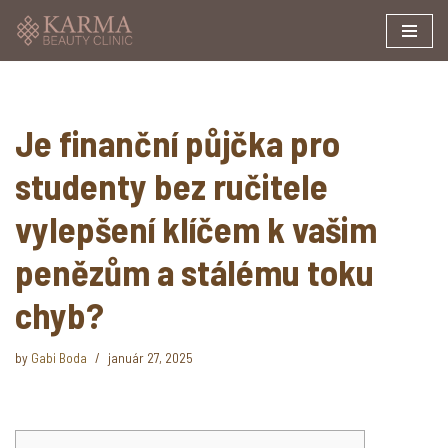
Skip
to
content
Je finanční půjčka pro
studenty bez ručitele
vylepšení klíčem k vašim
penězům a stálému toku
chyb?
by
Gabi Boda
január 27, 2025