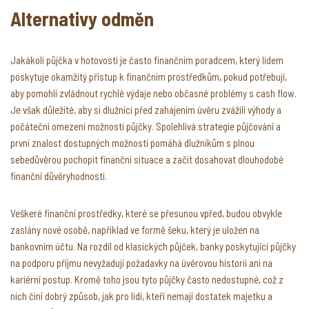
Alternativy odměn
Jakákoli půjčka v hotovosti je často finančním poradcem, který lidem
poskytuje okamžitý přístup k finančním prostředkům, pokud potřebují,
aby pomohli zvládnout rychlé výdaje nebo občasné problémy s cash flow.
Je však důležité, aby si dlužníci před zahájením úvěru zvážili výhody a
počáteční omezení možností půjčky. Spolehlivá strategie půjčování a
první znalost dostupných možností pomáhá dlužníkům s plnou
sebedůvěrou pochopit finanční situace a začít dosahovat dlouhodobé
finanční důvěryhodnosti.
Veškeré finanční prostředky, které se přesunou vpřed, budou obvykle
zaslány nové osobě, například ve formě šeku, který je uložen na
bankovním účtu. Na rozdíl od klasických půjček, banky poskytující půjčky
na podporu příjmu nevyžadují požadavky na úvěrovou historii ani na
kariérní postup. Kromě toho jsou tyto půjčky často nedostupné, což z
nich činí dobrý způsob, jak pro lidi, kteří nemají dostatek majetku a