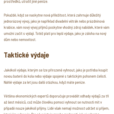
prostředků, utratit jiné peníze.
Pokaždé, když se naskytne nová příležitost, která zahrnuje důležitý
jednorázový vývoj, jako je například divadelní větrák nebo prázdninová
krabice, vám nový vývoj příjmů poskytne vhodný zdroj nabídek, které vám
umožní začít s výdaji. Totéž platí pro lepší výdaje, jako je záloha na nový
dům nebo nemovitost.
Taktické výdaje
Jakékoli výdaje, kterým se lze přirozeně vyhnout, jako je potřeba koupit
novou baterii do kola nebo výdaje spojené s taktickým pohonem čelistí.
Náhlé výdaje za let jsou další otázkou, když máte peníze.
Většina ekonomických expertů doporučuje provádět odhady výdajů za tři
až šest měsíců, což může člověku pomoci vyhnout se nutnosti mít v
případě nouze jakékoli příjmy. Lidé však nemají možnost udržet si příjem,