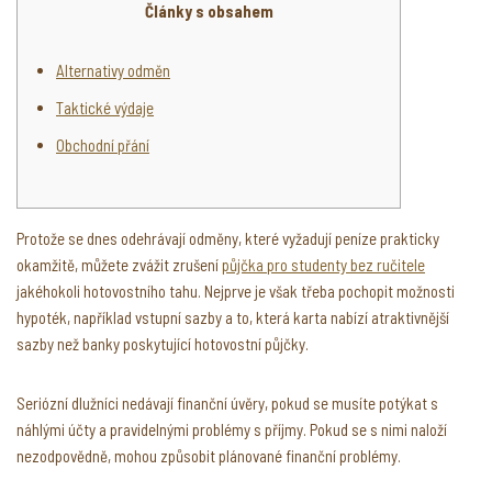
Články s obsahem
Alternativy odměn
Taktické výdaje
Obchodní přání
Protože se dnes odehrávají odměny, které vyžadují peníze prakticky
okamžitě, můžete zvážit zrušení
půjčka pro studenty bez ručitele
jakéhokoli hotovostního tahu.
Nejprve je však třeba pochopit možnosti
hypoték, například vstupní sazby a to, která karta nabízí atraktivnější
sazby než banky poskytující hotovostní půjčky.
Seriózní dlužníci nedávají finanční úvěry, pokud se musíte potýkat s
náhlými účty a pravidelnými problémy s příjmy. Pokud se s nimi naloží
nezodpovědně, mohou způsobit plánované finanční problémy.