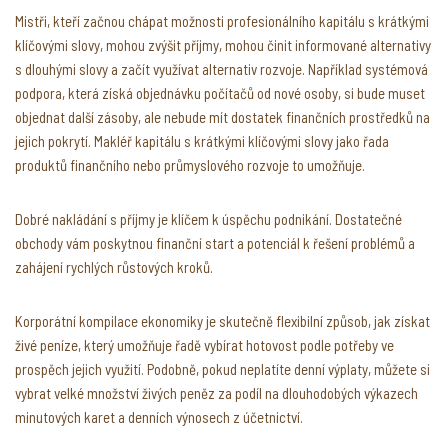
Mistři, kteří začnou chápat možnosti profesionálního kapitálu s krátkými
klíčovými slovy, mohou zvýšit příjmy, mohou činit informované alternativy
s dlouhými slovy a začít využívat alternativ rozvoje. Například systémová
podpora, která získá objednávku počítačů od nové osoby, si bude muset
objednat další zásoby, ale nebude mít dostatek finančních prostředků na
jejich pokrytí. Makléř kapitálu s krátkými klíčovými slovy jako řada
produktů finančního nebo průmyslového rozvoje to umožňuje.
Dobré nakládání s příjmy je klíčem k úspěchu podnikání. Dostatečné
obchody vám poskytnou finanční start a potenciál k řešení problémů a
zahájení rychlých růstových kroků.
Korporátní kompilace ekonomiky je skutečně flexibilní způsob, jak získat
živé peníze, který umožňuje řadě vybírat hotovost podle potřeby ve
prospěch jejich využití. Podobně, pokud neplatíte denní výplaty, můžete si
vybrat velké množství živých peněz za podíl na dlouhodobých výkazech
minutových karet a denních výnosech z účetnictví.