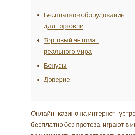
Бесплатное оборудование
для торговли
Торговый автомат
реального мира
Бонусы
Доверие
Онлайн -казино на интернет -уст
бесплатно без протеза, играют в 