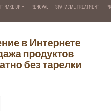
T MAKE UP
REMOVAL
SPA FACIAL TREATMENT
PR
ение в Интернете
дажа продуктов
атно без тарелки