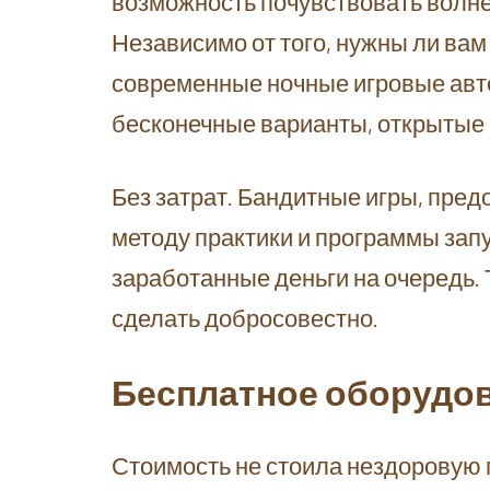
возможность почувствовать волне
Независимо от того, нужны ли вам
современные ночные игровые авто
бесконечные варианты, открытые 
Без затрат.
Бандитные игры, пред
методу практики и программы запу
заработанные деньги на очередь. 
сделать добросовестно.
Бесплатное оборудов
Стоимость не стоила нездоровую