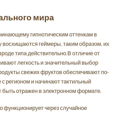
ального мира
ачинающему гипнотическим оттенкам в
 восхищаются геймеры, таким образом, их
вроде типа действительно.В отличие от
чивают легкость и значительный выбор
родукты свежих фруктов обеспечивают по-
 с регионом и начинают тактильный
т быть отражен в электронном формате.
о функционирует через случайное