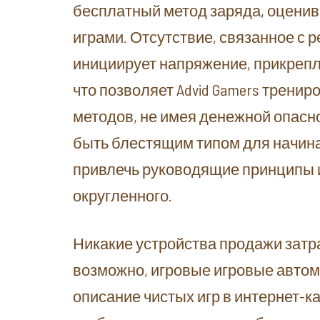
бесплатный метод заряда, оцени
играми. Отсутствие, связанное с 
инициирует напряжение, прикрепл
что позволяет Advid Gamers трени
методов, не имея денежной опасно
быть блестящим типом для начина
привлечь руководящие принципы 
округленного.
Никакие устройства продажи затр
возможно, игровые игровые авто
описание чистых игр в интернет-к