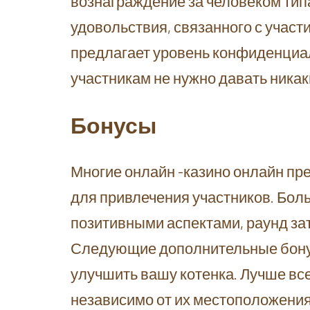
вознаграждение за человеком тип
удовольствия, связанного с участ
предлагает уровень конфиденциал
участникам не нужно давать ника
Бонусы
Многие онлайн -казино онлайн пр
для привлечения участников. Бол
позитивными аспектами, раунд зат
Следующие дополнительные бонусы
улучшить вашу котенка. Лучше все
независимо от их местоположения 