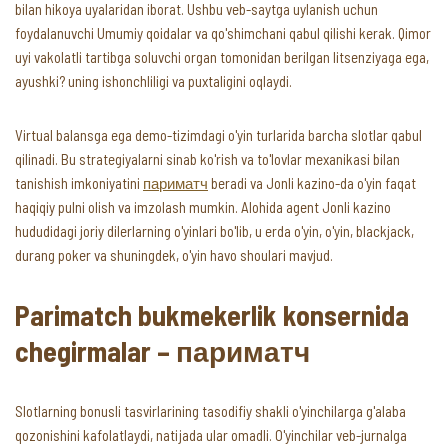
bilan hikoya uyalaridan iborat. Ushbu veb-saytga uylanish uchun
foydalanuvchi Umumiy qoidalar va qo'shimchani qabul qilishi kerak. Qimor
uyi vakolatli tartibga soluvchi organ tomonidan berilgan litsenziyaga ega,
ayushki? uning ishonchliligi va puxtaligini oqlaydi.
Virtual balansga ega demo-tizimdagi o'yin turlarida barcha slotlar qabul
qilinadi. Bu strategiyalarni sinab ko'rish va to'lovlar mexanikasi bilan
tanishish imkoniyatini
париматч
beradi va Jonli kazino-da o'yin faqat
haqiqiy pulni olish va imzolash mumkin. Alohida agent Jonli kazino
hududidagi joriy dilerlarning o'yinlari bo'lib, u erda o'yin, o'yin, blackjack,
durang poker va shuningdek, o'yin havo shoulari mavjud.
Parimatch bukmekerlik konsernida
chegirmalar – париматч
Slotlarning bonusli tasvirlarining tasodifiy shakli o'yinchilarga g'alaba
qozonishini kafolatlaydi, natijada ular omadli. O'yinchilar veb-jurnalga