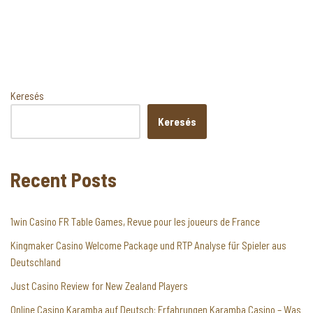
Keresés
Keresés
Recent Posts
1win Casino FR Table Games, Revue pour les joueurs de France
Kingmaker Casino Welcome Package und RTP Analyse für Spieler aus
Deutschland
Just Casino Review for New Zealand Players
Online Casino Karamba auf Deutsch: Erfahrungen Karamba Casino – Was