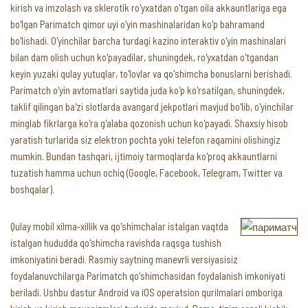
kirish va imzolash va sklerotik ro'yxatdan o'tgan oila akkauntlariga ega
bo'lgan Parimatch qimor uyi o'yin mashinalaridan ko'p bahramand
bo'lishadi. O'yinchilar barcha turdagi kazino interaktiv o'yin mashinalari
bilan dam olish uchun ko'payadilar, shuningdek, ro'yxatdan o'tgandan
keyin yuzaki qulay yutuqlar, to'lovlar va qo'shimcha bonuslarni berishadi.
Parimatch o'yin avtomatlari saytida juda ko'p ko'rsatilgan, shuningdek,
taklif qilingan ba'zi slotlarda avangard jekpotlari mavjud bo'lib, o'yinchilar
minglab fikrlarga ko'ra g'alaba qozonish uchun ko'payadi. Shaxsiy hisob
yaratish turlarida siz elektron pochta yoki telefon raqamini olishingiz
mumkin. Bundan tashqari, ijtimoiy tarmoqlarda ko'proq akkauntlarni
tuzatish hamma uchun ochiq (Google, Facebook, Telegram, Twitter va
boshqalar).
Qulay mobil xilma-xillik va qo'shimchalar istalgan vaqtda
istalgan hududda qo'shimcha ravishda raqsga tushish
imkoniyatini beradi. Rasmiy saytning manevrli versiyasisiz
foydalanuvchilarga Parimatch qo'shimchasidan foydalanish imkoniyati
beriladi. Ushbu dastur Android va iOS operatsion qurilmalari omboriga