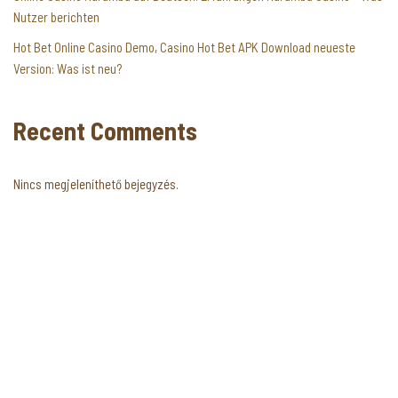
Nutzer berichten
Hot Bet Online Casino Demo, Casino Hot Bet APK Download neueste
Version: Was ist neu?
Recent Comments
Nincs megjeleníthető bejegyzés.