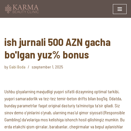
Skip
to
content
ish jurnali 500 AZN gacha
bo'lgan yuz% bonus
by
Gabi Boda
szeptember 1, 2025
Ushbu g'oyalarning mavjudligi yuqori sifatli dizaynning optimal tarkibi,
yuqori samaradorlik va tez-tez temir-beton drifts bilan bog'liq. Odatda,
bunday parametrlar faqat original dasturiy ta'minotga ta'sir qiladi. Siz
sinov demo o'yinlarini o'ynab, ularning mas'ul qimor siyosati (Responsible
Gambling) da'volariga mos kelishiga ishonch hosil qilishingiz mumkin.
Bu
erda etakchi qism qirralar, barabanlar, chegirmalar va bepul aylanishlar