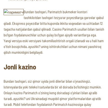
Bundan tashqari, Parimatch bukmeker kontori
tashkilotdan tashqari tezyurar poyezdlarga garovlar qabul
qiladi. Ekspress poyezdlar bitta kuponda ikkita voqeadan va uchtadan 12
tagacha natijalardan qabul qilinadi. Casino Parimatch usullari bilan tanish
bo'lgan foydalanuvchilar uchun qulay bo'lgan ajoyib variantlarga ega.
Yangi versiya eski versiyani takomillashtirish orqali izlanadi va u hali ham
o'tish bosqichida, ayushki? uning ishtirokchilari uchun nimani yaxshiroq
qilish mumkinligini belgilaydi.
Jonli kazino
Bundan tashqari, siz qimor uyida jonli dilerlar bilan o'ynashingiz,
lotereyalarda yoki teleko'rsatuvlarda bir xil doirada bo'lishingiz mumkin.
Onlayn kazino Parimatch o'zining keng doiradagi o'yinlari bilan ajralib
turadi, ayushki? uni Ukrainadagi muqobil qimor platformalaridan ajratib
turadi. Mobil telefondan foydalanish Parimatch kazinosiga qulay