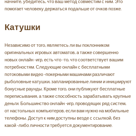
начните, убедитесь, что ваш метод совместим с ним. Это
помогает человеку держаться подальше от очков позже.
Катушки
Независимо от того, являетесь ли вы поклонником
оригинальных игровых автоматов, а также совершенно
новых онлайн -игр, есть что -то, что соответствует вашим
потребностям. Следующие онлайн с бесплатными
потоковыми видео -покерными машинами различают
рыболовные катушки, запланированные линии и инициируют
бонусные раунды. Кроме того, они публикуют бесплатные
переписывания, а также способность зарабатывать крупные
деньги. Большинство онлайн -игр, проводящих ряд систем,
от настольных компьютеров, если вам нужно на мобильные
телефоны. Доступ к ним доступны везде с ссылкой, без
какой -либо личности требуется документирование.