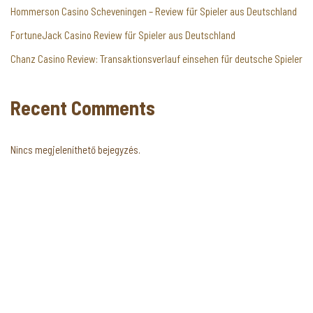
Hommerson Casino Scheveningen – Review für Spieler aus Deutschland
FortuneJack Casino Review für Spieler aus Deutschland
Chanz Casino Review: Transaktionsverlauf einsehen für deutsche Spieler
Recent Comments
Nincs megjeleníthető bejegyzés.