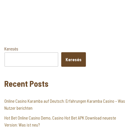
Keresés
Keresés
Recent Posts
Online Casino Karamba auf Deutsch: Erfahrungen Karamba Casino – Was
Nutzer berichten
Hot Bet Online Casino Demo, Casino Hot Bet APK Download neueste
Version: Was ist neu?