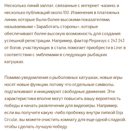
Несколько линий заплат, связанные с интернет -казино, и
несколько публикаций около 100. Изменения в платежных
линии, которые были более высокими показателями,
называемыми «Заработать стороны», которые
обеспечивают более высокую возможность для создания
успешной регистрации. Например, фактор Megaways с 243 243
от богов, участвующих в стали, помогает приобрести в Liner в
соответствии с эмблемами в следующих рыбацких
катушках.
Помимо уведомления о рыболовных катушках, новые игры
носят новые функции, потому что отдельные символы,
подталкивают и инициируют свободные движения. Эти
характеристики вполне могут повысить вашу вероятность
победы и начать развлечение для видеоигры. Например,
если вы получите какую -либо пробежку внутри липкой Giga
Circular, вы можете очистить комнату для еще одной сладкой,
чтобы сделать лучшую победу.