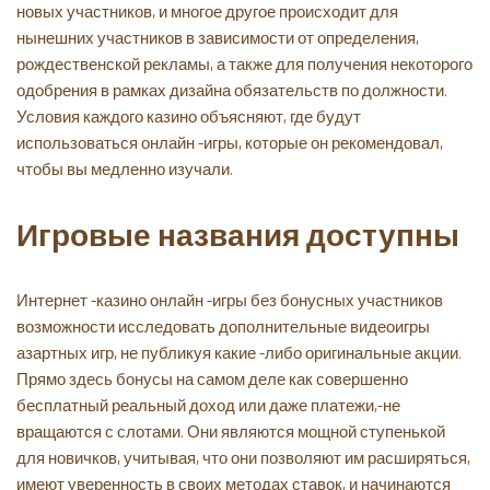
новых участников, и многое другое происходит для
нынешних участников в зависимости от определения,
рождественской рекламы, а также для получения некоторого
одобрения в рамках дизайна обязательств по должности.
Условия каждого казино объясняют, где будут
использоваться онлайн -игры, которые он рекомендовал,
чтобы вы медленно изучали.
Игровые названия доступны
Интернет -казино онлайн -игры без бонусных участников
возможности исследовать дополнительные видеоигры
азартных игр, не публикуя какие -либо оригинальные акции.
Прямо здесь бонусы на самом деле как совершенно
бесплатный реальный доход или даже платежи,-не
вращаются с слотами. Они являются мощной ступенькой
для новичков, учитывая, что они позволяют им расширяться,
имеют уверенность в своих методах ставок, и начинаются