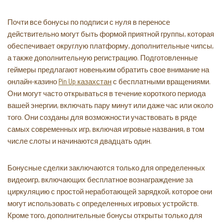
Почти все бонусы по подписи с нуля в переносе
действительно могут быть формой приятной группы, которая
обеспечивает округлую платформу, дополнительные чипсы,
а также дополнительную регистрацию. Подготовленные
геймеры предлагают новеньким обратить свое внимание на
онлайн-казино
Pin Up казахстан
с бесплатными вращениями.
Они могут часто открываться в течение короткого периода
вашей энергии, включать пару минут или даже час или около
того. Они созданы для возможности участвовать в ряде
самых современных игр, включая игровые названия, в том
числе слоты и начинаются двадцать один.
Бонусные сделки заключаются только для определенных
видеоигр, включающих бесплатное вознаграждение за
циркуляцию с простой неработающей зарядкой, которое они
могут использовать с определенных игровых устройств.
Кроме того, дополнительные бонусы открыты только для