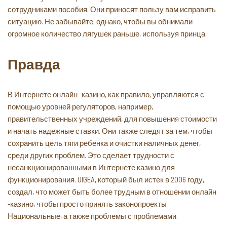
сотрудниками пособия. Они приносят пользу вам исправить
ситуацию. Не забывайте, однако, чтобы вы обнимали
огромное количество лягушек раньше, используя принца.
Правда
В Интернете онлайн -казино, как правило, управляются с
помощью уровней регуляторов, например,
правительственных учреждений, для повышения стоимости
и начать надежные ставки. Они также следят за тем, чтобы
сохранить цель тяги ребенка и очистки наличных денег,
среди других проблем. Это сделает трудности с
несанкционированными в Интернете казино для
функционирования. UIGEA, который был истек в 2006 году,
создал, что может быть более трудным в отношении онлайн
-казино, чтобы просто принять законопроекты
Национальные, а также проблемы с проблемами.