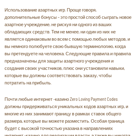
Использование азартных игр. Проще говоря,
дополнительные бонусы – это простой способ сыграть новое
азартное учреждение, не рискуя ни одного из ваших
обладающих средств. Тем не менее, ни один из них не
является одинаковым во всем с помощью любых методов, и
вы немного полюбуете свою бывшую терминологию, когда
вы претендуете на человека. Следующие правила и правила
предназначены для защиты азартного учреждения и
создания своих участников, плюс они установили навыки,
которые вы должны соответствовать заказу, чтобы
потратить на прибыль.
Почти любые интернет -казино Zero Loving Payment Codes
должны придерживаться уникальных кодов азартных игр, и
многие из них занимают границу в рамках ставок общего
размера, которые вы можете разместить. Особая граница
будет с высокой точностью указана в направлениях
интернет -казино для реализации власти, а также вы никогда